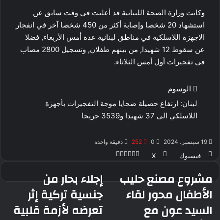
وكانت وزارة الصحة اللبنانية قد أعلنت في وقت سابق عن
استشهاد 20 شخصا وإصابة أكثر من 450 شخصا آخر في انفجار
الاجهزة اللاسلكية في مناطق لبنانية عدة أمس الأربعاء, فضلا
عن سقوط 12 شهيدا, من بينهم طفلان, وتسجيل 2800 مصاب
في تفجيرات أول أمس الثلاثاء.
الوسوم
لبنان: ارتفاع حصيلة ضحايا موجة التفجيرات بأجهزة
اللاسلكي الى 37 شهيدا و3539 جريحا
19 سبتمبر، 2024
0
252
دقيقة واحدة
ڤايبر
طباعة
ماسنجر
ماسنجر
واتساب
بينتيريست
فيسبوك
‫X
مشروع مصنع حليب
إجلاء بحار من
مشروع
إجلاء
مصنع
بحار
الأطفال محور لقاء
جنسية تركية إثر
حليب
من
السيد عون مع
تعرضه لأزمة قلبية
الأطفال
جنسية
محور
تركية