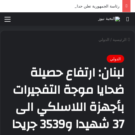
رئاسة الجمهورية تعلن حداداً وطنياً لثلاثة أيام ابتداء من اليوم
بحث عن
الق
الرئيسية
/
الدولي
الدولي
لبنان: ارتفاع حصيلة
ضحايا موجة التفجيرات
بأجهزة اللاسلكي الى
37 شهيدا و3539 جريحا