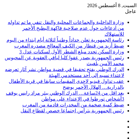
السبت, 8 أغسطس 2026
عاجل
وزارة الداخلية والجماعات المحلية والنقل تنفي ما تم تداوله
من ادعاءات حول عدم صلاحية فاكهة البطيخ الأحمر
للاستهلاك
رئاسة الجمهورية تعلن حداداً وطنياً لثلاثة أيام ابتداء من اليوم
ضبط أزيد من قنطار من الكيف المعالج مصدره المغرب
وزارة السكن تحدد مبلغ الشطر الأول لسكنات عدل 3
رئيس الجمهورية يصدر عفوا كليا لباقي العقوبة عن المحبوس
محمد الأمين بلغيث
الدرك الوطني يفتح تحقيقا في قضية مواطن نشر آثار تعرضه
لاعتداء نسبه إلى أحد مستخدمي الهيئة
عقب تداول فيديو لإحدى المقيمات سابقا في قرية الأطفال
بالدرارية… الهلال الأحمر يوضح
بعد اقل من 24ساعة… الدرك الوطني ببئر مراد رايس يوقف
3أشخاص تورطوا في الإعتداء على مواطن
ضبط كمية ضخمة من المخدرات قادمة من المغرب
رئيس الجمهورية يترأس اجتماعا خصص لقطاع النقل
فيسبوك
‫X
‫YouTube
انستقرام