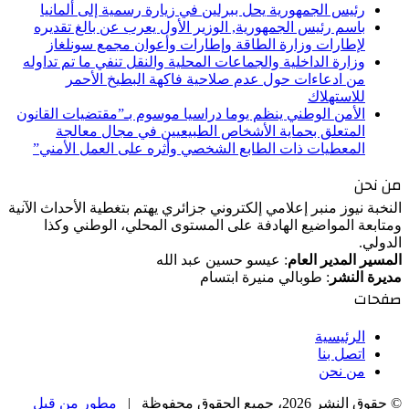
رئيس الجمهورية يحل ببرلين في زيارة رسمية إلى ألمانيا
باسم رئيس الجمهورية, الوزير الأول يعرب عن بالغ تقديره
لإطارات وزارة الطاقة وإطارات وأعوان مجمع سونلغاز
وزارة الداخلية والجماعات المحلية والنقل تنفي ما تم تداوله
من ادعاءات حول عدم صلاحية فاكهة البطيخ الأحمر
للاستهلاك
الأمن الوطني ينظم يوما دراسيا موسوم بـ”مقتضيات القانون
المتعلق بحماية الأشخاص الطبيعيين في مجال معالجة
المعطيات ذات الطابع الشخصي وأثره على العمل الأمني”
من نحن
النخبة نيوز منبر إعلامي إلكتروني جزائري يهتم بتغطية الأحداث الآنية
ومتابعة المواضيع الهادفة على المستوى المحلي، الوطني وكذا
الدولي.
المسير المدير العام
: عيسو حسين عبد الله
مديرة النشر
: طوبالي منيرة ابتسام
صفحات
الرئيسية
اتصل بنا
من نحن
© حقوق النشر 2026، جميع الحقوق محفوظة |
مطور من قبل