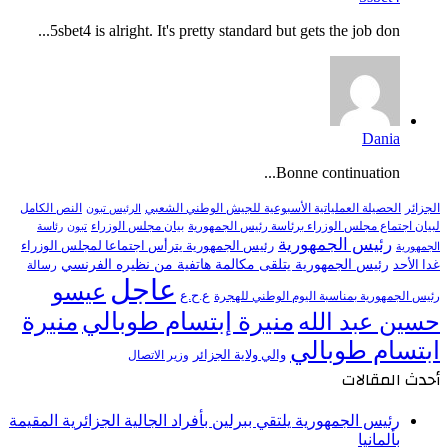
5sbet4 is alright. It's pretty standard but gets the job don...
Dania
Bonne continuation...
النص الكامل
الجزائر
الحصيلة العملياتية الأسبوعية للجيش الوطني الشعبي
الرئيس تبون
لبيان اجتماع مجلس الوزراء برئاسة رئيس الجمهورية
بيان مجلس الوزراء
تبون
رئاسة
رئيس الجمهورية
رئيس الجمهورية يترأس اجتماعا لمجلس الوزراء
الجمهورية
رئيس الجمهورية يتلقى مكالمة هاتفية من نظيره الفرنسي
غدا الأحد
رسالة
عاجل
عيسو
ع.ح.ع
رئيس الجمهورية بمناسبة اليوم الوطني للهجرة
منيرة إبتسام طوبالي
منيرة
حسين عبد الله
ابتسام طوبالي
والي ولاية الجزائر
وزير الاتصال
أحدث المقالات
رئيس الجمهورية يلتقي ببرلين بأفراد الجالية الجزائرية المقيمة
بألمانيا