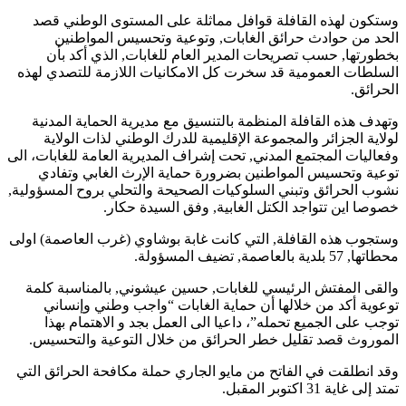
وستكون لهذه القافلة قوافل مماثلة على المستوى الوطني قصد
الحد من حوادث حرائق الغابات, وتوعية وتحسيس المواطنين
بخطورتها, حسب تصريحات المدير العام للغابات, الذي أكد بأن
السلطات العمومية قد سخرت كل الامكانيات اللازمة للتصدي لهذه
الحرائق.
وتهدف هذه القافلة المنظمة بالتنسيق مع مديرية الحماية المدنية
لولاية الجزائر والمجموعة الإقليمية للدرك الوطني لذات الولاية
وفعاليات المجتمع المدني, تحت إشراف المديرية العامة للغابات، الى
توعية وتحسيس المواطنين بضرورة حماية الإرث الغابي وتفادي
نشوب الحرائق وتبني السلوكيات الصحيحة والتحلي بروح المسؤولية,
خصوصا اين تتواجد الكتل الغابية, وفق السيدة حكار.
وستجوب هذه القافلة, التي كانت غابة بوشاوي (غرب العاصمة) اولى
محطاتها, 57 بلدية بالعاصمة, تضيف المسؤولة.
والقى المفتش الرئيسي للغابات, حسين عيشوني, بالمناسبة كلمة
توعوية أكد من خلالها أن حماية الغابات “واجب وطني وإنساني
توجب على الجميع تحمله”، داعيا الى العمل بجد و الاهتمام بهذا
الموروث قصد تقليل خطر الحرائق من خلال التوعية والتحسيس.
وقد انطلقت في الفاتح من مايو الجاري حملة مكافحة الحرائق التي
تمتد إلى غاية 31 اكتوبر المقبل.