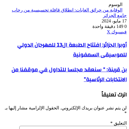
الوسوم
الوقاية من حرائق الغابات: انطلاق قافلة تحسيسية من رحاب
جامع الجزائر
17 مايو، 2024
0
149
دقيقة واحدة
ڤايبر
طباعة
واتساب
ماسنجر
ماسنجر
بينتيريست
فيسبوك
‫X
أوبرا
أوبرا الجزائر: افتتاح الطبعة ال13 للمهرجان الدولي
الجزائر:
للموسيقى السمفونية
افتتاح
الطبعة
ال13
بن
بن قرينة: ” سنعقد مجلسا للتداول في موقفنا من
للمهرجان
قرينة:
الدولي
الانتخابات الرئاسية”
”
للموسيقى
سنعقد
السمفونية
مجلسا
اترك تعليقاً
للتداول
في
موقفنا
لن يتم نشر عنوان بريدك الإلكتروني.
الحقول الإلزامية مشار إليها بـ
من
*
الانتخابات
الرئاسية”
التعليق
*