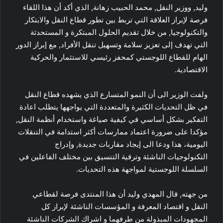
وليد, ووزير النقل, محمد الحبيب زهانة, الذي أكد أن هذا اللقاء
فرصة لإبراز العلاقة التي تربط بين تطور قطاع النقل والابتكار
والتكنولوجيا, من خلال تقديم الحلول المبتكرة و المستحدثة
التي تهدف إلى تعزيز سلامة وتسهيل تنقل الأفراد, مع إبراز الدور
الهام للقطاع اللوجستي كمحفز رئيسي للاستثمار والحركية
الاقتصادية.
ولفت الوزير الى أن النمو المتسارع الذي يشهده قطاع النقل
في ظل التحديات الكثيرة والمتعددة التي يواجهها يتطلب اعادة
التفكير بشكل أساسي في كيفية صياغة واستخدام أنظمة النقل,
مؤكدا على ضرورة اعتماد ممارسات أكثر استدامة في التنقلات
اليومية، هذا ودعا الى إيجاد مقاربات جديدة, وإدراج
التكنولوجيات الناشئة وترقية التنسيق بين مختلف الفاعلين في
السلسلة اللوجستية لمواجهة هذه التحديات.
من جهته, قال المهدي وليد أن هذا المنتدى فرصة لقطاعي
النقل و اقتصاد المعرفة و المؤسسات الناشئة لإبراز كل
المجهودات المبذولة من طرفهما و اشراك الشركات الناشئة