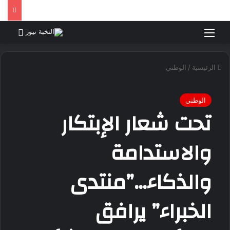
القائمة
بحث 
الرئيسية
/
الوطني
الوطني
تحت شعار الإبتكار
والاستدامة
والذكاء…”منتدى
الخبراء” يرافق