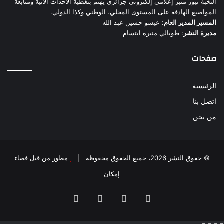
النخبة نيوز منبر إعلامي إلكتروني جزائري يهتم بتغطية الأحداث الآنية ومتابعة
المواضيع الهادفة على المستوى المحلي، الوطني وكذا الدولي.
المسير المدير العام
: عيسو حسين عبد الله
مديرة النشر
: طوبالي منيرة ابتسام
صفحات
الرئيسية
اتصل بنا
من نحن
© حقوق النشر 2026، جميع الحقوق محفوظة |
مطور من قبل فضاء
إمكان
فيسبوك
‫X
‫YouTube
انستقرام