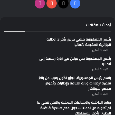
‫X
فيسبوك
‫YouTube
انستقرام
أحدث المقالات
رئيس الجمهورية يلتقي ببرلين بأفراد الجالية
الجزائرية المقيمة بألمانيا
منذ 3 أسابيع
رئيس الجمهورية يحل ببرلين في زيارة رسمية إلى
ألمانيا
منذ 3 أسابيع
باسم رئيس الجمهورية, الوزير الأول يعرب عن بالغ
تقديره لإطارات وزارة الطاقة وإطارات وأعوان
مجمع سونلغاز
منذ 3 أسابيع
وزارة الداخلية والجماعات المحلية والنقل تنفي ما
تم تداوله من ادعاءات حول عدم صلاحية فاكهة
البطيخ الأحمر للاستهلاك