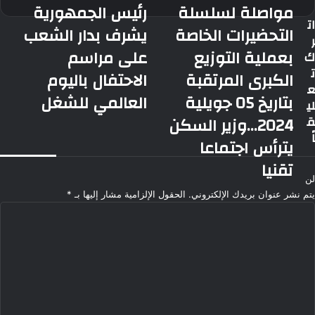
مواصلة لسلسلة
رئيس الجمهورية
مواصلة
رئيس
ات
لسلسلة
الجمهورية
التحضيرات الخاصة
يشرف بدار الشعب
ر
التحضيرات
يشرف
بعملية التوزيع
على مراسم
ك
الخاصة
بدار
بعملية
الشعب
ت
الكبرى المرتقبة
الاحتفال باليوم
التوزيع
على
ع
بتاريخ 05 جويلية
العالمي للشغل
الكبرى
مراسم
لي
المرتقبة
الاحتفال
ق
2024...وزير السكن
بتاريخ
باليوم
اً
يترأس اجتماعا
05
العالمي
جويلية
للشغل
تقنيا
2024...وزير
لن
السكن
يتم نشر عنوان بريدك الإلكتروني.
الحقول الإلزامية مشار إليها بـ
*
يترأس
ا
اجتماعا
ل
تقنيا
ت
ع
ل
ي
ق