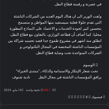
في عصرنة و رقمنة قطاع النقل.
ولفت الوزير الى ان هناك اليوم العديد من الشركات الناشئة
التي تقدم حلولا فعلية سيستفيد منها المواطن و ستسمح
بتحسين كبير لجودة الخدمات و الاعتماد على النماذج المطورة
محليا، كما أضاف أن قطاعه الوزاري، بالتعاون مع قطاع النقل،
انطلق منذ اشهر في مشروع طموح جدا قصد تجسيد شراكة بين
المؤسسات الناشئة المختصة في المجال التكنولوجي و
الشركات المتواجدة تحت وصاية قطاع النقل.
الوسوم
تحت شعار الإبتكار والاستدامة والذكاء..."منتدى الخبراء"
يرافق المؤسسات الناشئة في مجال النقل
نادية شنوف
0
468
دقيقة واحدة
14 مايو، 2024
ماسنجر
بينتيريست
ماسنجر
ڤايبر
واتساب
طباعة
فيسبوك
‫X