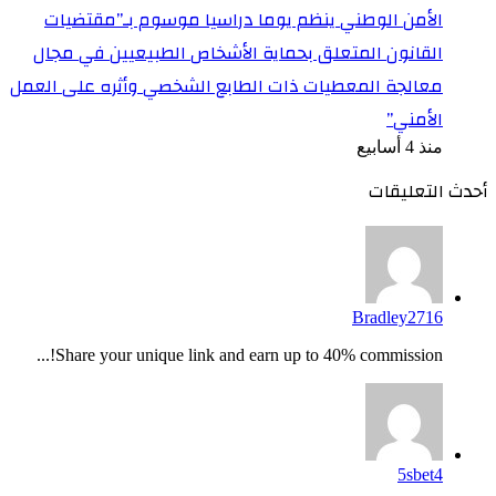
الأمن الوطني ينظم يوما دراسيا موسوم بـ”مقتضيات
القانون المتعلق بحماية الأشخاص الطبيعيين في مجال
معالجة المعطيات ذات الطابع الشخصي وأثره على العمل
الأمني”
منذ 4 أسابيع
أحدث التعليقات
Bradley2716
Share your unique link and earn up to 40% commission!...
5sbet4