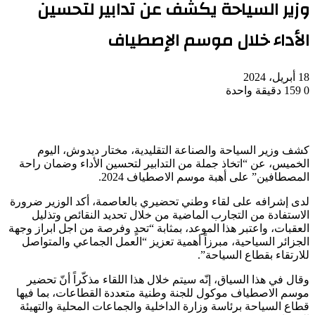
وزير السياحة يكشف عن تدابير لتحسين
الأداء خلال موسم الإصطياف
18 أبريل، 2024
0
159
دقيقة واحدة
كشف وزير السياحة والصناعة التقليدية، مختار ديدوش، اليوم
الخميس، عن “اتخاذ جملة من التدابير لتحسين الأداء وضمان راحة
المصطافين” على أهبة موسم الاصطياف 2024.
لدى إشرافه على لقاء وطني تحضيري بالعاصمة، أكد الوزير ضرورة
الاستفادة من التجارب الماضية من خلال تحديد النقائص وتذليل
العقبات، واعتبر هذا الموعد، بمثابة “تحدٍ وفرصة من اجل ابراز وجهة
الجزائر السياحية، مبرزاً أهمية تعزيز “العمل الجماعي والمتواصل
للارتقاء بقطاع السياحة”.
وقال في هذا السياق، إنّه سيتم خلال هذا اللقاء مذكّراً أنّ تحضير
موسم الاصطياف موكول للجنة وطنية متعددة القطاعات، بما فيها
قطاع السياحة برئاسة وزارة الداخلية والجماعات المحلية والتهيئة