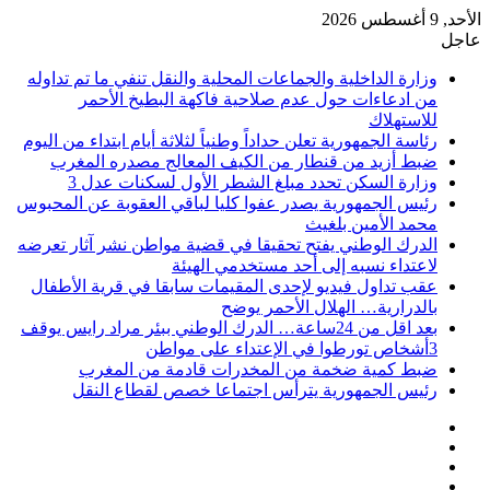
الأحد, 9 أغسطس 2026
عاجل
وزارة الداخلية والجماعات المحلية والنقل تنفي ما تم تداوله
من ادعاءات حول عدم صلاحية فاكهة البطيخ الأحمر
للاستهلاك
رئاسة الجمهورية تعلن حداداً وطنياً لثلاثة أيام ابتداء من اليوم
ضبط أزيد من قنطار من الكيف المعالج مصدره المغرب
وزارة السكن تحدد مبلغ الشطر الأول لسكنات عدل 3
رئيس الجمهورية يصدر عفوا كليا لباقي العقوبة عن المحبوس
محمد الأمين بلغيث
الدرك الوطني يفتح تحقيقا في قضية مواطن نشر آثار تعرضه
لاعتداء نسبه إلى أحد مستخدمي الهيئة
عقب تداول فيديو لإحدى المقيمات سابقا في قرية الأطفال
بالدرارية… الهلال الأحمر يوضح
بعد اقل من 24ساعة… الدرك الوطني ببئر مراد رايس يوقف
3أشخاص تورطوا في الإعتداء على مواطن
ضبط كمية ضخمة من المخدرات قادمة من المغرب
رئيس الجمهورية يترأس اجتماعا خصص لقطاع النقل
فيسبوك
‫X
‫YouTube
انستقرام