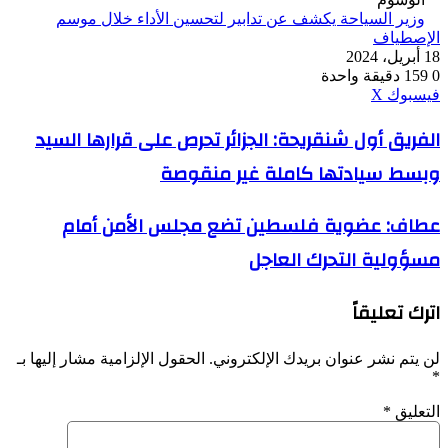
وزير السياحة يكشف عن تدابير لتحسين الأداء خلال موسم
الإصطياف
18 أبريل، 2024
0
159
دقيقة واحدة
ڤايبر
طباعة
واتساب
ماسنجر
ماسنجر
بينتيريست
فيسبوك
‫X
الفريق
الفريق أول شنقريحة: الجزائر تحرص على قرارها السيد
أول
وبسط سيادتها كاملة غير منقوصة
شنقريحة:
الجزائر
تحرص
عطاف:
عطاف: عضوية فلسطين تضع مجلس الأمن أمام
على
عضوية
قرارها
مسؤولية التحرك العاجل
فلسطين
السيد
تضع
وبسط
مجلس
سيادتها
اترك تعليقاً
الأمن
كاملة
أمام
غير
مسؤولية
لن يتم نشر عنوان بريدك الإلكتروني.
الحقول الإلزامية مشار إليها بـ
منقوصة
التحرك
*
العاجل
التعليق
*