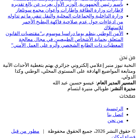
باسم رئيس الجمهورية, الوزير الأول يعرب عن بالغ تقديره
لإطارات وزارة الطاقة وإطارات وأعوان مجمع سونلغاز
وزارة الداخلية والجماعات المحلية والنقل تنفي ما تم تداوله
من ادعاءات حول عدم صلاحية فاكهة البطيخ الأحمر
للاستهلاك
الأمن الوطني ينظم يوما دراسيا موسوم بـ”مقتضيات القانون
المتعلق بحماية الأشخاص الطبيعيين في مجال معالجة
المعطيات ذات الطابع الشخصي وأثره على العمل الأمني”
من نحن
النخبة نيوز منبر إعلامي إلكتروني جزائري يهتم بتغطية الأحداث الآنية
ومتابعة المواضيع الهادفة على المستوى المحلي، الوطني وكذا
الدولي.
المسير المدير العام
: عيسو حسين عبد الله
مديرة النشر
: طوبالي منيرة ابتسام
صفحات
الرئيسية
اتصل بنا
من نحن
© حقوق النشر 2026، جميع الحقوق محفوظة |
مطور من قبل
فضاء إمكان