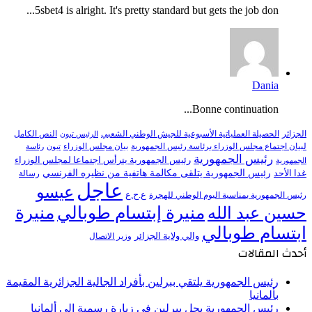
5sbet4 is alright. It's pretty standard but gets the job don...
Dania
Bonne continuation...
النص الكامل
الجزائر
الحصيلة العملياتية الأسبوعية للجيش الوطني الشعبي
الرئيس تبون
لبيان اجتماع مجلس الوزراء برئاسة رئيس الجمهورية
بيان مجلس الوزراء
تبون
رئاسة
رئيس الجمهورية
رئيس الجمهورية يترأس اجتماعا لمجلس الوزراء
الجمهورية
رئيس الجمهورية يتلقى مكالمة هاتفية من نظيره الفرنسي
غدا الأحد
رسالة
عاجل
عيسو
ع.ح.ع
رئيس الجمهورية بمناسبة اليوم الوطني للهجرة
منيرة إبتسام طوبالي
منيرة
حسين عبد الله
ابتسام طوبالي
والي ولاية الجزائر
وزير الاتصال
أحدث المقالات
رئيس الجمهورية يلتقي ببرلين بأفراد الجالية الجزائرية المقيمة
بألمانيا
رئيس الجمهورية يحل ببرلين في زيارة رسمية إلى ألمانيا