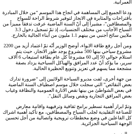
العمرانية.
ودعا الجميع إلى المساهمة في انجاح هذا الموسم “من خلال المبادرة
باقتراحات والمثابرة في الانجاز لتوفير شروط الراحة للسواح
والمصطافين”، مشيراً إلى أنّ السنة الماضية عرفت تدفقاً مميزاً من
السياح الأجانب من مختلف الجنسيات، إذ تمّ تسجيل دخول 3.3
ملايين سائح أجنبي من بينهم 1.1 مليون من أبناء الجالية بالخارج.
ومن أجل رفع طاقة الايواء، أوضح الوزير أنّه تمّ اعتماد أزيد من 2200
مشروع سياحي بينها 500 مشروع يوجد طور الانجاز، حيث يتم
استلام حوالي 50 إلى 60 مشروعاً كل عام بطاقة استيعاب 6 آلاف
سرير، ما يؤكد أنّ عدد المرافق والهياكل السياحية يزداد بصفة
مشجعة مما يسهم في تعزيز وتنويع الحظيرة الحالية.
من جهة أخرى، لفت مديرو السياحة الولائيين إلى “ضرورة تدارك
بعض النقائص” التي سجلت خلال موسم اصطياف السنة الماضية
في بعض الشواطئ من بينها نقص الانارة العمومية والنظافة وغياب
بعض المرافق التجارية ونقص وسائل النقل”.
وتمّ ابراز أهمية تسطير برامج ثقافية وترفيهية واقامة معارض
للصناعة التقليدية لجلب السياح والمصطافين، مع تأكيد أهمية اشراك
كل الفاعلين في وضع مخططات ترويجية واتصالية من أجل تحسين
الوجهة السياحية الجزائرية.
الوسوم