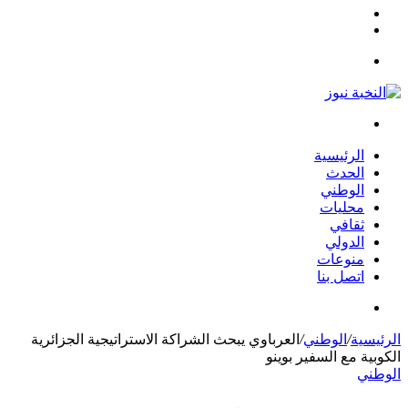
مقال
الوضع
عشوائي
المظلم
القائمة
بحث
عن
الرئيسية
الحدث
الوطني
محليات
ثقافي
الدولي
منوعات
اتصل بنا
بحث
عن
الرئيسية
/
الوطني
/
العرباوي يبحث الشراكة الاستراتيجية الجزائرية
الكوبية مع السفير بوينو
الوطني