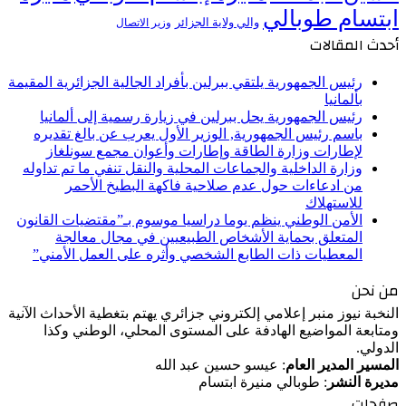
ابتسام طوبالي
والي ولاية الجزائر
وزير الاتصال
أحدث المقالات
رئيس الجمهورية يلتقي ببرلين بأفراد الجالية الجزائرية المقيمة
بألمانيا
رئيس الجمهورية يحل ببرلين في زيارة رسمية إلى ألمانيا
باسم رئيس الجمهورية, الوزير الأول يعرب عن بالغ تقديره
لإطارات وزارة الطاقة وإطارات وأعوان مجمع سونلغاز
وزارة الداخلية والجماعات المحلية والنقل تنفي ما تم تداوله
من ادعاءات حول عدم صلاحية فاكهة البطيخ الأحمر
للاستهلاك
الأمن الوطني ينظم يوما دراسيا موسوم بـ”مقتضيات القانون
المتعلق بحماية الأشخاص الطبيعيين في مجال معالجة
المعطيات ذات الطابع الشخصي وأثره على العمل الأمني”
من نحن
النخبة نيوز منبر إعلامي إلكتروني جزائري يهتم بتغطية الأحداث الآنية
ومتابعة المواضيع الهادفة على المستوى المحلي، الوطني وكذا
الدولي.
المسير المدير العام
: عيسو حسين عبد الله
مديرة النشر
: طوبالي منيرة ابتسام
صفحات