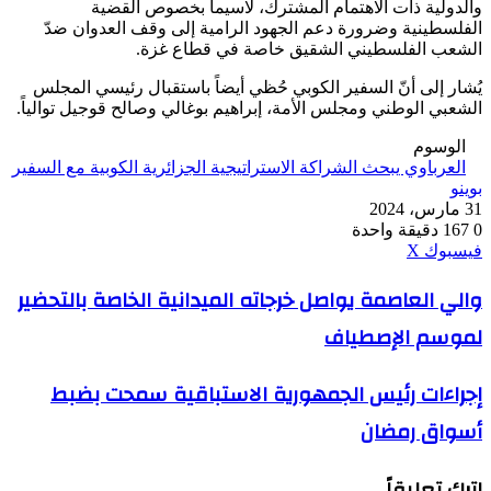
والدولية ذات الاهتمام المشترك، لاسيما بخصوص القضية
الفلسطينية وضرورة دعم الجهود الرامية إلى وقف العدوان ضدّ
الشعب الفلسطيني الشقيق خاصة في قطاع غزة.
يُشار إلى أنّ السفير الكوبي حُظي أيضاً باستقبال رئيسي المجلس
الشعبي الوطني ومجلس الأمة، إبراهيم بوغالي وصالح قوجيل توالياً.
الوسوم
العرباوي يبحث الشراكة الاستراتيجية الجزائرية الكوبية مع السفير
بوينو
31 مارس، 2024
0
167
دقيقة واحدة
ڤايبر
طباعة
واتساب
ماسنجر
ماسنجر
بينتيريست
فيسبوك
‫X
والي
والي العاصمة يواصل خرجاته الميدانية الخاصة بالتحضير
العاصمة
لموسم الإصطياف
يواصل
خرجاته
الميدانية
إجراءات
إجراءات رئيس الجمهورية الاستباقية سمحت بضبط
الخاصة
رئيس
بالتحضير
أسواق رمضان
الجمهورية
لموسم
الاستباقية
الإصطياف
سمحت
اترك تعليقاً
بضبط