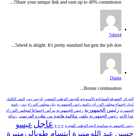
Share your unique link and earn up to 40% commission!...
5sbet4
5sbet4 is alright. It's pretty standard but gets the job don...
Dania
Bonne continuation...
النص الكامل
الجزائر
الحصيلة العملياتية الأسبوعية للجيش الوطني الشعبي
الرئيس تبون
لبيان اجتماع مجلس الوزراء برئاسة رئيس الجمهورية
بيان مجلس الوزراء
تبون
رئاسة
رئيس الجمهورية
رئيس الجمهورية يترأس اجتماعا لمجلس الوزراء
الجمهورية
رئيس الجمهورية يتلقى مكالمة هاتفية من نظيره الفرنسي
غدا الأحد
رسالة
عاجل
عيسو
ع.ح.ع
رئيس الجمهورية بمناسبة اليوم الوطني للهجرة
منيرة إبتسام طوبالي
منيرة
حسين عبد الله