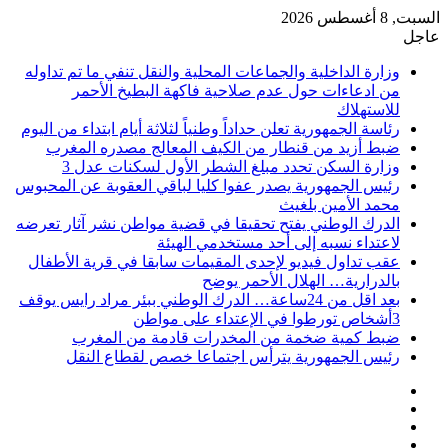
السبت, 8 أغسطس 2026
عاجل
وزارة الداخلية والجماعات المحلية والنقل تنفي ما تم تداوله
من ادعاءات حول عدم صلاحية فاكهة البطيخ الأحمر
للاستهلاك
رئاسة الجمهورية تعلن حداداً وطنياً لثلاثة أيام ابتداء من اليوم
ضبط أزيد من قنطار من الكيف المعالج مصدره المغرب
وزارة السكن تحدد مبلغ الشطر الأول لسكنات عدل 3
رئيس الجمهورية يصدر عفوا كليا لباقي العقوبة عن المحبوس
محمد الأمين بلغيث
الدرك الوطني يفتح تحقيقا في قضية مواطن نشر آثار تعرضه
لاعتداء نسبه إلى أحد مستخدمي الهيئة
عقب تداول فيديو لإحدى المقيمات سابقا في قرية الأطفال
بالدرارية… الهلال الأحمر يوضح
بعد اقل من 24ساعة… الدرك الوطني ببئر مراد رايس يوقف
3أشخاص تورطوا في الإعتداء على مواطن
ضبط كمية ضخمة من المخدرات قادمة من المغرب
رئيس الجمهورية يترأس اجتماعا خصص لقطاع النقل
فيسبوك
‫X
‫YouTube
انستقرام