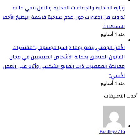
وزارة الداخلية والجماعات المحلية والنقل تنفي ما تم
تداوله من ادعاءات حول عدم صلاحية فاكهة البطيخ الأحمر
للاستهلاك
منذ 4 أسابيع
الأمن الوطني ينظم يوما دراسيا موسوم بـ”مقتضيات
القانون المتعلق بحماية الأشخاص الطبيعيين في مجال
معالجة المعطيات ذات الطابع الشخصي وأثره على العمل
الأمني”
منذ 4 أسابيع
أحدث التعليقات
Bradley2716