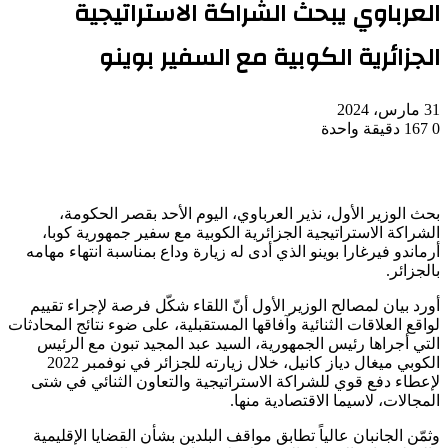
العرباوي يبحث الشراكة الاستراتيجية
الجزائرية الكوبية مع السفير بوينو
31 مارس، 2024
0
167
دقيقة واحدة
بحث الوزير الأول، نذير العرباوي، اليوم الأحد بقصر الحكومة،
الشراكة الاستراتيجية الجزائرية الكوبية مع سفير جمهورية كوبا،
أرماندو فيرغارا بوينو الذي أدى له زيارة وداع بمناسبة انتهاء مهامه
بالجزائر.
أورد بيان لمصالح الوزير الأول أنّ اللقاء شكّل فرصة لإجراء تقييم
لواقع العلاقات الثنائية وآفاقها المستقبلية، على ضوء نتائج المحادثات
التي أجراها رئيس الجمهورية، السيد عبد المجيد تبون مع الرئيس
الكوبي ميغال دياز كانيل، خلال زيارته للجزائر في نوفمبر 2022
لإعطاء دفع قوي للشراكة الاستراتيجية والتعاون الثنائي في شتى
المجالات، لاسيما الاقتصادية منها.
وثمّن الجانبان عالياً تطابق مواقف البلدين بشأن القضايا الإقليمية