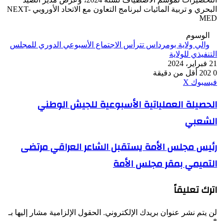
البحري و تربية المائيات لبرنامج التعاون مع الاتحاد الأوروبي NEXT-
MED
الوسوم
والي ولاية بومرداس تترأس الاجتماع الأسبوعي الدوري للمجلس
التنفيذي للولاية
21 فبراير، 2024
0
202
أقل من دقيقة
ڤايبر
طباعة
واتساب
ماسنجر
ماسنجر
بينتيريست
فيسبوك
‫X
الحصيلة
الحصيلة العملياتية الأسبوعية للجيش الوطني
العملياتية
الشعبي
الأسبوعية
للجيش
الوطني
رئيس
رئيس مجلس الأمة يستقبل الشاعر العراقي مرتضى
الشعبي
مجلس
التميمي بمقر مجلس الأمة
الأمة
يستقبل
الشاعر
اترك تعليقاً
العراقي
مرتضى
التميمي
لن يتم نشر عنوان بريدك الإلكتروني.
الحقول الإلزامية مشار إليها بـ
بمقر