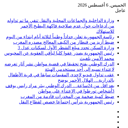
الخميس, 6 أغسطس 2026
عاجل
وزارة الداخلية والجماعات المحلية والنقل تنفي ما تم تداوله
من ادعاءات حول عدم صلاحية فاكهة البطيخ الأحمر
للاستهلاك
رئاسة الجمهورية تعلن حداداً وطنياً لثلاثة أيام ابتداء من اليوم
ضبط أزيد من قنطار من الكيف المعالج مصدره المغرب
وزارة السكن تحدد مبلغ الشطر الأول لسكنات عدل 3
رئيس الجمهورية يصدر عفوا كليا لباقي العقوبة عن المحبوس
محمد الأمين بلغيث
الدرك الوطني يفتح تحقيقا في قضية مواطن نشر آثار تعرضه
لاعتداء نسبه إلى أحد مستخدمي الهيئة
عقب تداول فيديو لإحدى المقيمات سابقا في قرية الأطفال
بالدرارية… الهلال الأحمر يوضح
بعد اقل من 24ساعة… الدرك الوطني ببئر مراد رايس يوقف
3أشخاص تورطوا في الإعتداء على مواطن
ضبط كمية ضخمة من المخدرات قادمة من المغرب
رئيس الجمهورية يترأس اجتماعا خصص لقطاع النقل
فيسبوك
‫X
‫YouTube
انستقرام