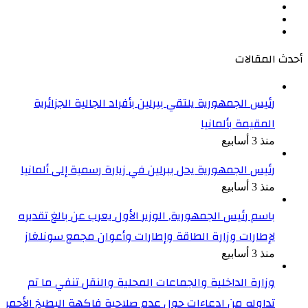
‫X
‫YouTube
انستقرام
أحدث المقالات
رئيس الجمهورية يلتقي ببرلين بأفراد الجالية الجزائرية
المقيمة بألمانيا
منذ 3 أسابيع
رئيس الجمهورية يحل ببرلين في زيارة رسمية إلى ألمانيا
منذ 3 أسابيع
باسم رئيس الجمهورية, الوزير الأول يعرب عن بالغ تقديره
لإطارات وزارة الطاقة وإطارات وأعوان مجمع سونلغاز
منذ 3 أسابيع
وزارة الداخلية والجماعات المحلية والنقل تنفي ما تم
تداوله من ادعاءات حول عدم صلاحية فاكهة البطيخ الأحمر