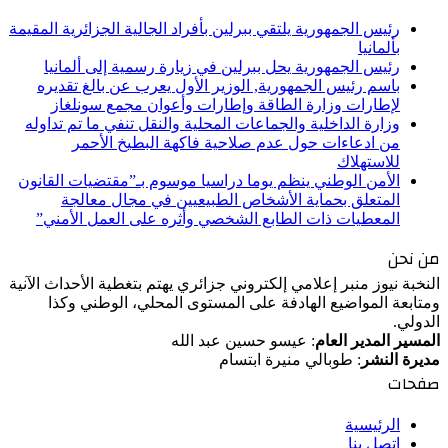
رئيس الجمهورية يلتقي ببرلين بأفراد الجالية الجزائرية المقيمة
بألمانيا
رئيس الجمهورية يحل ببرلين في زيارة رسمية إلى ألمانيا
باسم رئيس الجمهورية, الوزير الأول يعرب عن بالغ تقديره
لإطارات وزارة الطاقة وإطارات وأعوان مجمع سونلغاز
وزارة الداخلية والجماعات المحلية والنقل تنفي ما تم تداوله
من ادعاءات حول عدم صلاحية فاكهة البطيخ الأحمر
للاستهلاك
الأمن الوطني ينظم يوما دراسيا موسوم بـ”مقتضيات القانون
المتعلق بحماية الأشخاص الطبيعيين في مجال معالجة
المعطيات ذات الطابع الشخصي وأثره على العمل الأمني”
من نحن
النخبة نيوز منبر إعلامي إلكتروني جزائري يهتم بتغطية الأحداث الآنية
ومتابعة المواضيع الهادفة على المستوى المحلي، الوطني وكذا
الدولي.
المسير المدير العام
: عيسو حسين عبد الله
مديرة النشر
: طوبالي منيرة ابتسام
صفحات
الرئيسية
اتصل بنا