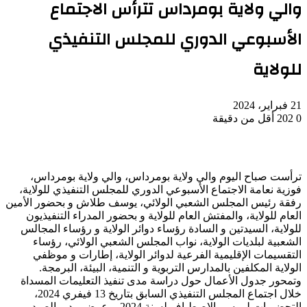
والي ولاية بومرداس تترأس الاجتماع
الأسبوعي الدوري للمجلس التنفيذي
للولاية
21 فبراير، 2024
0
202
أقل من دقيقة
ترأست صباح اليوم والي ولاية بومرداس، والي ولاية بومرداس،
فوزية نعامة الاجتماع الأسبوعي الدوري للمجلس التنفيذي للولاية،
رفقة رئيس المجلس الشعبي الولائي، يوسف طلاش و بحضور الأمين
العام للولاية، والمفتش العام للولاية و بحضور المدراء التنفيذيون
للولاية، السيدتين و السادة رؤساء دوائر الولاية و رؤساء المجالس
الشعبية لبلديات الولاية، نواب المجلس الشعبي الولائي، رؤساء
التقسيمات الإقليمية الفرعية لدوائر الولاية، إطارات و موظفي
الولاية المكلفين بالمدارس التربوية و التنمية، البيئة، البرمجة.
وتمحور جدول الأعمال حول دراسة مدى تنفيذ التعليمات المسداة
خلال اجتماع المجلس التنفيذي السابق بتاريخ 13 فيفري 2024،
التحضيرات لموسم الاصطياف لسنة 2024، وعرض مدير الصيد