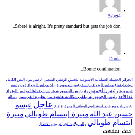
5sbet4
5sbet4 is alright. It's pretty standard but gets the job don...
Dania
Bonne continuation...
النص الكامل
الجزائر
الحصيلة العملياتية الأسبوعية للجيش الوطني الشعبي
الرئيس تبون
لبيان اجتماع مجلس الوزراء برئاسة رئيس الجمهورية
بيان مجلس الوزراء
تبون
رئاسة
رئيس الجمهورية
رئيس الجمهورية يترأس اجتماعا لمجلس الوزراء
الجمهورية
رئيس الجمهورية يتلقى مكالمة هاتفية من نظيره الفرنسي
غدا الأحد
رسالة
عاجل
عيسو
ع.ح.ع
رئيس الجمهورية بمناسبة اليوم الوطني للهجرة
منيرة إبتسام طوبالي
منيرة
حسين عبد الله
ابتسام طوبالي
والي ولاية الجزائر
وزير الاتصال
أحدث المقالات