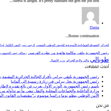
5sbet4 is alright. It's pretty standard but gets the job don...
Dania
Bonne continuation...
النص الكامل لبيا
الجزائر
الحصيلة العملياتية الأسبوعية للجيش الوطني الشعبي
الرئيس تبون
رئيس الجمهورية يتلقى مكالمة هاتفية من نظيره الفرنسي
رسالة رئيس الجمهورية 
طوبالي
والي ولاية الجزائر
وزير الاتصال
أحدث المقالات
رئيس الجمهورية يلتقي ببرلين بأفراد الجالية الجزائرية المقيمة بأل
رئيس الجمهورية يحل ببرلين في زيارة رسمية إلى ألمانيا
باسم رئيس الجمهورية, الوزير الأول يعرب عن بالغ تقديره لإط
وزارة الداخلية والجماعات المحلية والنقل تنفي ما تم تداوله م
الأمن الوطني ينظم يوما دراسيا موسوم بـ”مقتضيات القانون ا
من نحن