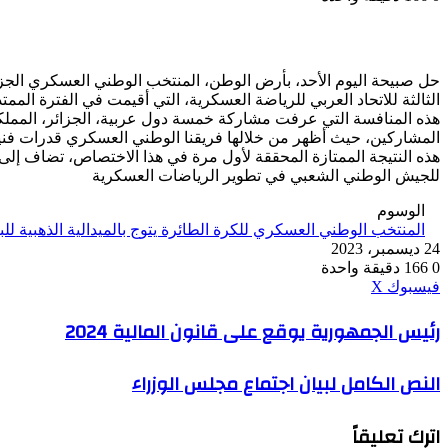
حل صبيحة اليوم الأحد، بأرض الوطن، المنتخب الوطني العسكري الجزائري
الثالثة للاتحاد العربي للرياضة العسكرية، التي أقيمت في الفترة الممتدة من 17 إلى 24 ديسم
هذه المنافسة التي عرفت مشاركة خمسة دول عربية، الجزائر، المملكة 
المشاركين، حيث أظهر من خلالها فريقنا الوطني العسكري قدرات فنية 
هذه النتيجة الممتازة المحققة لأول مرة في هذا الاختصاص، تضاف إلى
للجيش الوطني الشعبي في تطوير الرياضات العسكرية
الوسوم
المنتخب الوطني العسكري للكرة الطائرة يتوج بالميدالية الذهبية للبط
24 ديسمبر، 2023
0
166
دقيقة واحدة
ڤايبر
طباعة
واتساب
ماسنجر
ماسنجر
بينتيريست
فيسبوك
‫X
رئيس
رئيس الجمهورية يوقع على قانون المالية 2024
الجمهورية
يوقع
النص
النص الكامل لبيان اجتماع مجلس الوزراء
على
الكامل
قانون
لبيان
المالية
اترك تعليقاً
اجتماع
2024