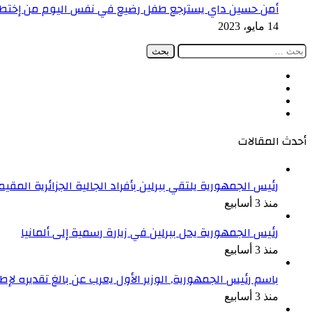
أمن حسين داي يسترجع طفل رضيع في نفس اليوم من إختطا
14 مايو، 2023
البحث
عن:
فيسبوك
‫X
‫YouTube
انستقرام
أحدث المقالات
رئيس الجمهورية يلتقي ببرلين بأفراد الجالية الجزائرية المقيمة
منذ 3 أسابيع
رئيس الجمهورية يحل ببرلين في زيارة رسمية إلى ألمانيا
منذ 3 أسابيع
باسم رئيس الجمهورية, الوزير الأول يعرب عن بالغ تقديره ل
منذ 3 أسابيع