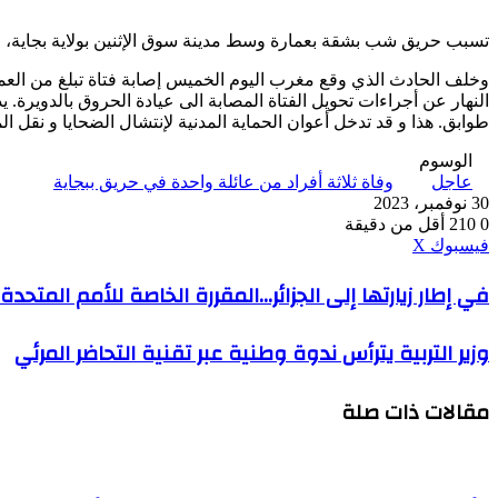
تسبب حريق شب بشقة بعمارة وسط مدينة سوق الإثنين بولاية بجاية، في 
طوابق. هذا و قد تدخل أعوان الحماية المدنية لإنتشال الضحايا و نقل ال
الوسوم
عاجل
وفاة ثلاثة أفراد من عائلة واحدة في حريق ببجاية
30 نوفمبر، 2023
0
210
أقل من دقيقة
ڤايبر
طباعة
واتساب
ماسنجر
ماسنجر
بينتيريست
فيسبوك
‫X
في
في إطار زيارتها إلى الجزائر...المقررة الخاصة للأمم المت
إطار
زيارتها
وزير
وزير التربية يترأس ندوة وطنية عبر تقنية التحاضر المرئي
إلى
التربية
الجزائر...المقررة
يترأس
الخاصة
مقالات ذات صلة
ندوة
للأمم
وطنية
المتحدة
عبر
لحقوق
تقنية
الإنسان
التحاضر
ضيفة