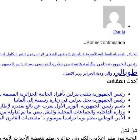
Dania
Bonne continuation...
النص الكامل لبيا
الجزائر
الحصيلة العملياتية الأسبوعية للجيش الوطني الشعبي
الرئيس تبون
رئيس الجمهورية يتلقى مكالمة هاتفية من نظيره الفرنسي
رسالة رئيس الجمهورية 
طوبالي
والي ولاية الجزائر
وزير الاتصال
أحدث المقالات
رئيس الجمهورية يلتقي ببرلين بأفراد الجالية الجزائرية المقيمة بأل
رئيس الجمهورية يحل ببرلين في زيارة رسمية إلى ألمانيا
باسم رئيس الجمهورية, الوزير الأول يعرب عن بالغ تقديره لإط
وزارة الداخلية والجماعات المحلية والنقل تنفي ما تم تداوله م
الأمن الوطني ينظم يوما دراسيا موسوم بـ”مقتضيات القانون ا
من نحن
النخبة نيوز منبر إعلامي إلكتروني جزائري يهتم بتغطية الأحداث الآنية