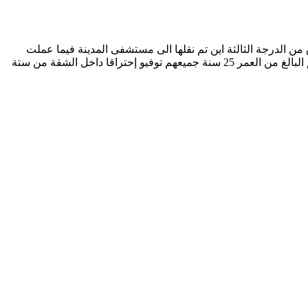
حايا المتوفين “بطوش”أصيبت بحروق من الدرجة الثالثة اين تم نقلها الى مستشفى المدينة فيما عملت
النهار عن أجراءات تحويل الفتاة المصابة الى عيادة الحروق بالدويرة. يذكر أن الضحايا هم رب العائلة 67 سنة و زوجته 53 سنة إضافة الى أبنهم البالغ من العمر 25 سنة جميعهم توفيو إحتراقا داخل الشقة من ستة