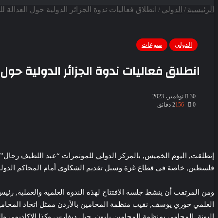
عن
الرئيسية
/
الدولي
/
انطلاق فعاليات ندوة الجزائر الدولية حول العدالة
الدولي
منوعات
انطلاق فعاليات ندوة الجزائر الدولية ح
30 نوفمبر، 2023
0
156
2 دقائق
إنطلقت, اليوم الخميس, بالمركز الدولي للمؤتمرات “عبد اللطيف رحال”، ف
فلسطين, خاصة في قطاع غزة وسبل تقديم الشكاوى أمام المحاكم الدولية إ
ومن المرتقب أن ينشط جلسة الافتتاح لهذة الندوة العلمية والعملية, رئي
العلمي حوري يوسف, نقيب منظمة المحامين بالأردن ممثل اتحاد المحامين 
البونة, المحامي بمنظمة المحامين بليون, جيل ديفارس وكذا الاكاديمي 