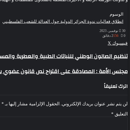
الوسوم
انطلاق فعاليات ندوة الجزائر الدولية حول العدالة للشعب الفلسطيني
30 نوفمبر، 2023
0
156
2 دقائق
ڤايبر
طباعة
واتساب
ماسنجر
ماسنجر
بينتيريست
فيسبوك
‫X
تنظيم
تنظيم الصالون الوطني للنباتات الطبية والعطرية والم
الصالون
الوطني
مجلس
مجلس الأمة : المصادقة على اقتراح نص قانون عضوي يع
للنباتات
الأمة
الطبية
:
والعطرية
اترك تعليقاً
المصادقة
والمستخلصات
على
الطبيعية
اقتراح
بالعاصمة
نص
لن يتم نشر عنوان بريدك الإلكتروني.
الحقول الإلزامية مشار إليها بـ
*
قانون
عضوي
التعليق
*
يعدل
ويتمم
القانون