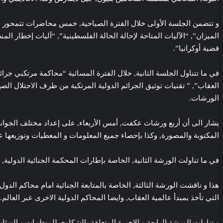
و تتضمن الجلسة الأولى خلال الفترة الصباحية, خمس محاضرات تتمحور حول
الميزان”, “الآليات المتاحة لإحالة الحالة الفلسطينية”, “آليات إخطار ا
قضية أوكرانيا”.
في ما تتناول الجلسة الثانية, خلال الفترة المسائية “محاكمة مرتكبي جر
العقاب”, ” تقنيات توثيق الجرائم الدولية المرتكبة من طرف الاحتلال الص
الورشات.
يشار الى أن أربع ورشات عكفت, أمس الأربعاء, على إعداد مختلف الجوانب
المكتوبة والمصورة, وكذا بإحصاء جميع المعلومات و المعطيات وتوزيعه
في ما تناولت الورشة الثانية, الخاصة بإطارات المحكمة الجنائية الدولية
هذا و ناقشت الورشة الثالثة, الخاصة بالمتابعة الجنائية امام محاكم ال
التي تأخذ بمبدأ عالمية العقاب, وايضا المحاكم الدولية الاخرى عبر العالم.
و تناولت الورشة الرابعة و الاخيرة,المتعلقة بالشكاوى للمنظمات و الهيئا