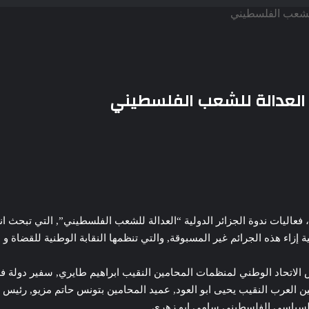
 للشعب الفلسطيني
ول العدالة للشعب الفلسطيني
عاليات ندوة الجزائر الدولية “العدالة للشعب الفلسطيني”, التي تبحث انته
زاء هذه الجرائم غير المسبوقة, والتي تنظمها النقابة الوطنية للقضاة و
س الاتحاد الوطني لمنظمات المحامين النقيب ابراهيم طايري, سفير دولة فل
العرب النقيب يحيى ابو العود, عميد المحامين بتونس حاتم مزيو, رئيس ا
والسياسي الفلسطيني سامي ابو زهري.