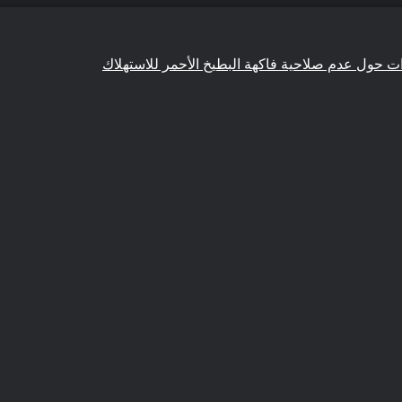
ءات حول عدم صلاحية فاكهة البطيخ الأحمر للاستهلاك