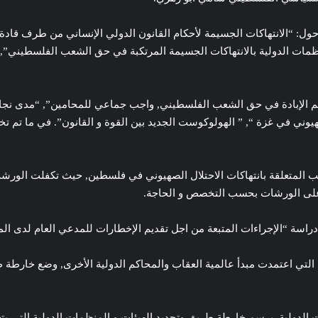
: “الانتهاكات الجسيمة لأحكام القانون الدولي الإنساني من طرف قادة ال
لمنظمات الدولية بالانتهاكات الجسيمة المرتكبة في حق الشعب الفلسطيني”, 
ائم الإبادة في حق الشعب الفلسطيني, واجب جماعي للمحامين”, “مدى نجاعة
هيوني في غزة “, ” الهولوكوست الجديد بين القوة و القانون”. في ما تم ت
 المتعلقة بانتهاكات الاحتلال الصهيوني في فلسطين, حيث تكفلت الورشة ا
ا على الورشات بحسب التخصص و الحاجة.
, دراسة “الإجراءات المتبعة من اجل تقديم الإخطارات للمدعي العام لدى ا
دول التي اعتمدت مبدأ عالمية العقاب والمحاكم الدولية الأخرى, وضع خارط
ت الدولية, برسم خارطة طريق وتحديد الهيئات و المنظمات الدولية التي يتعي