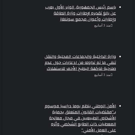
باسم رئيس الجمهورية, الوزير الأول يعرب
عن بالغ تقديره لإطارات وزارة الطاقة
وإطارات وأعوان مجمع سونلغاز
منذ 3 أسابيع
وزارة الداخلية والجماعات المحلية والنقل
تنفي ما تم تداوله من ادعاءات حول عدم
صلاحية فاكهة البطيخ الأحمر للاستهلاك
منذ 3 أسابيع
الأمن الوطني ينظم يوما دراسيا موسوم
بـ”مقتضيات القانون المتعلق بحماية
الأشخاص الطبيعيين في مجال معالجة
المعطيات ذات الطابع الشخصي وأثره
على العمل الأمني”