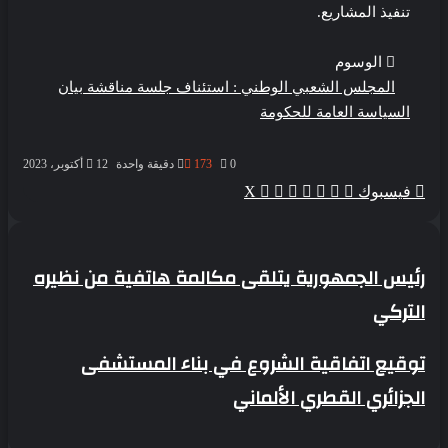
تنفيذ المشاريع.
الوسوم
المجلس الشعبي الوطني : استئناف جلسة مناقشة بيان
السياسة العامة للحكومة
0
173
دقيقة واحدة
12 أكتوبر، 2023
ڤايبر
واتساب
ماسنجر
ماسنجر
بينتيريست
طباعة
فيسبوك
‫X
رئيس
رئيس الجمهورية يتلقى مكالمة هاتفية من نظيره
الجمهورية
التركي
يتلقى
مكالمة
هاتفية
توقيع
توقيع اتفاقية الشروع في بناء المستشفى
من
اتفاقية
نظيره
الجزائري القطري الألماني
الشروع
التركي
في
بناء