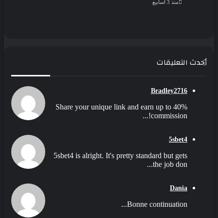
منذ 3 أسابيع
أحدث التعليقات
Bradley2716
Share your unique link and earn up to 40%
commission!...
5sbet4
5sbet4 is alright. It's pretty standard but gets
the job don...
Dania
Bonne continuation...