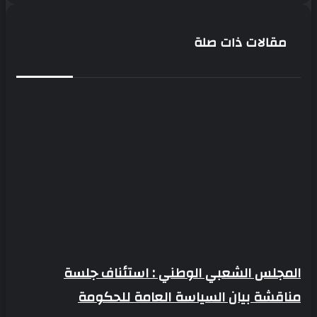
المستشفى
الجزائري
القطري
مقالات ذات صلة
الألماني
المجلس الشعبي الوطني : استئناف جلسة
مناقشة بيان السياسة العامة للحكومة