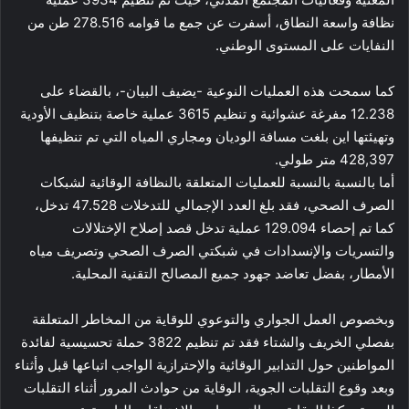
نظافة واسعة النطاق، أسفرت عن جمع ما قوامه 278.516 طن من
النفايات على المستوى الوطني.
كما سمحت هذه العمليات النوعية -يضيف البيان-، بالقضاء على
12.238 مفرغة عشوائية و تنظيم 3615 عملية خاصة بتنظيف الأودية
وتهيئتها اين بلغت مسافة الوديان ومجاري المياه التي تم تنظيفها
428,397 متر طولي.
أما بالنسبة بالنسبة للعمليات المتعلقة بالنظافة الوقائية لشبكات
الصرف الصحي، فقد بلغ العدد الإجمالي للتدخلات 47.528 تدخل،
كما تم إحصاء 129.094 عملية تدخل قصد إصلاح الإختلالات
والتسريات والإنسدادات في شبكتي الصرف الصحي وتصريف مياه
الأمطار، بفضل تعاضد جهود جميع المصالح التقنية المحلية.
وبخصوص العمل الجواري والتوعوي للوقاية من المخاطر المتعلقة
بفصلي الخريف والشتاء فقد تم تنظيم 3822 حملة تحسيسية لفائدة
المواطنين حول التدابير الوقائية والإحترازية الواجب اتباعها قبل وأثناء
وبعد وقوع التقلبات الجوية، الوقاية من حوادث المرور أثناء التقلبات