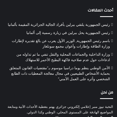
أحدث المقالات
رئيس الجمهورية يلتقي ببرلين بأفراد الجالية الجزائرية المقيمة بألمانيا
رئيس الجمهورية يحل ببرلين في زيارة رسمية إلى ألمانيا
باسم رئيس الجمهورية, الوزير الأول يعرب عن بالغ تقديره لإطارات
وزارة الطاقة وإطارات وأعوان مجمع سونلغاز
وزارة الداخلية والجماعات المحلية والنقل تنفي ما تم تداوله من
ادعاءات حول عدم صلاحية فاكهة البطيخ الأحمر للاستهلاك
الأمن الوطني ينظم يوما دراسيا موسوم بـ”مقتضيات القانون المتعلق
بحماية الأشخاص الطبيعيين في مجال معالجة المعطيات ذات الطابع
الشخصي وأثره على العمل الأمني”
من نحن
النخبة نيوز منبر إعلامي إلكتروني جزائري يهتم بتغطية الأحداث الآنية ومتابعة
المواضيع الهادفة على المستوى المحلي، الوطني وكذا الدولي.