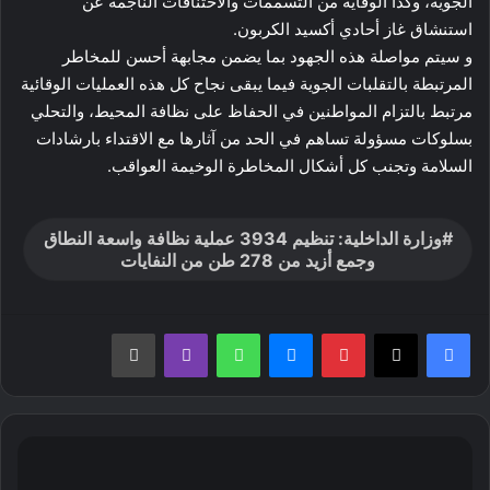
الجوية، وكذا الوقاية من التسممات والاختناقات الناجمة عن
استنشاق غاز أحادي أكسيد الكربون.
و سيتم مواصلة هذه الجهود بما يضمن مجابهة أحسن للمخاطر
المرتبطة بالتقلبات الجوية فيما يبقى نجاح كل هذه العمليات الوقائية
مرتبط بالتزام المواطنين في الحفاظ على نظافة المحيط، والتحلي
بسلوكات مسؤولة تساهم في الحد من آثارها مع الاقتداء بارشادات
السلامة وتجنب كل أشكال المخاطرة الوخيمة العواقب.
وزارة الداخلية: تنظيم 3934 عملية نظافة واسعة النطاق
وجمع أزيد من 278 طن من النفايات
بينتيريست
ماسنجر
واتساب
ڤايبر
طباعة
ورقلة
ولاية