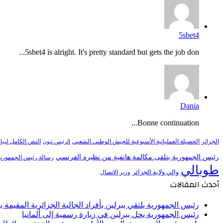
5sbet4
5sbet4 is alright. It's pretty standard but gets the job don...
Dania
Bonne continuation...
النص الكامل لبيا
الجزائر
الحصيلة العملياتية الأسبوعية للجيش الوطني الشعبي
الرئيس تبون
رئيس الجمهورية يتلقى مكالمة هاتفية من نظيره الفرنسي
رسالة رئيس الجمهورية 
طوبالي
والي ولاية الجزائر
وزير الاتصال
أحدث المقالات
رئيس الجمهورية يلتقي ببرلين بأفراد الجالية الجزائرية المقيمة بأل
رئيس الجمهورية يحل ببرلين في زيارة رسمية إلى ألمانيا