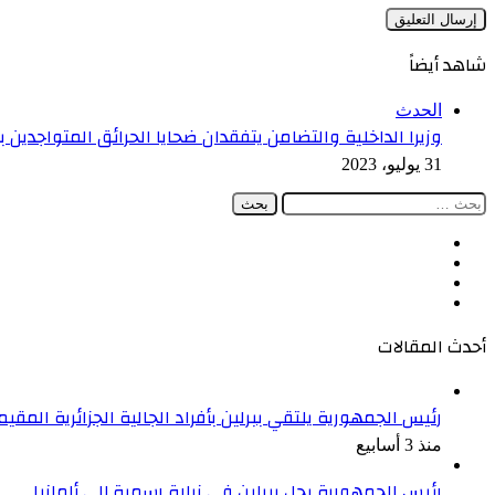
شاهد أيضاً
إغلاق
الحدث
وزيرا الداخلية والتضامن يتفقدان ضحايا الحرائق المتواجدين
31 يوليو، 2023
البحث
عن:
فيسبوك
‫X
‫YouTube
انستقرام
أحدث المقالات
رئيس الجمهورية يلتقي ببرلين بأفراد الجالية الجزائرية المقيمة
منذ 3 أسابيع
رئيس الجمهورية يحل ببرلين في زيارة رسمية إلى ألمانيا