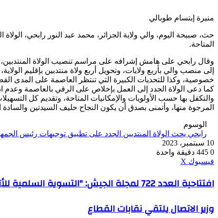
منيرة إبتسام طوبالي
حث، صبيحة اليوم، والي ولاية الجزائر، محمد عبد النور رابحي، الولاة 
المتاحة.
وقال رابحي على هامش إشرافه على مراسم تنصيب الولاة المنتدبين، وهذا
إلى منصب والي بأربع ولايات، وتحويل أربع ولاة منتدبين بإقليم الولاية
خصوصية، وكذا للتحديات الكبيرة التي تنتظر العاصمة على المدى القص
كما دعى الولاة الجدد إلى العمل بإخلاص على الرقي بالعاصمة وعدم ا
والتكفل بها حسب الأولويات والإمكانيات المتاحة، وتقديم كل التسهيلات 
المرجوة منها، وأتمنى بصدق أن يكون النجاح حليف السيدتين والسادة الول
الوسوم
رابحي يحث الولاة المنتديين الجدد على تطبيق توجيهات رئيس الجمهور
10 سبتمبر، 2023
0
445
دقيقة واحدة
ڤايبر
طباعة
واتساب
ماسنجر
ماسنجر
بينتيريست
فيسبوك
‫X
افتتاحية
افتتاحية العدد 722 لمجلة الجيش: "التسوية السلمية للأزمات، مبدأ الجزائر الثابت"
العدد
722
وزير
وزير الاتصال يلتقي نقابات القطاع
لمجلة
الاتصال
الجيش: