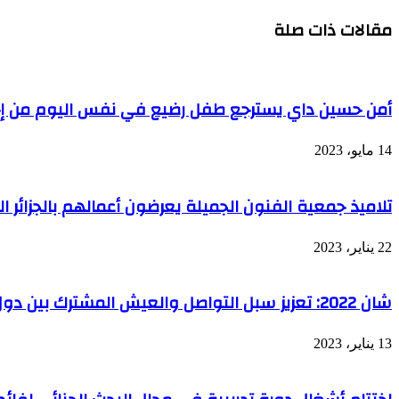
يلتقي
"التسوية
مقالات ذات صلة
نقابات
السلمية
القطاع
للأزمات،
مبدأ
الجزائر
الثابت"
أمن حسين داي يسترجع طفل رضيع في نفس اليوم من إخ
14 مايو، 2023
تلاميذ جمعية الفنون الجميلة يعرضون أعمالهم بالجزائر ا
22 يناير، 2023
شان 2022: تعزيز سبل التواصل والعيش المشترك بين دول وشعوب إفريقيالجزائر
13 يناير، 2023