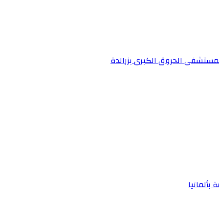
 بمستشفى الحروق الكبرى بزرالدة
 بألمانيا