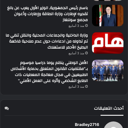
باسم رئيس الجمهورية, الوزير الأول يعرب عن بالغ
تقديره لإطارات وزارة الطاقة وإطارات وأعوان
مجمع سونلغاز
منذ 3 أسابيع
وزارة الداخلية والجماعات المحلية والنقل تنفي ما
تم تداوله من ادعاءات حول عدم صلاحية فاكهة
البطيخ الأحمر للاستهلاك
منذ 3 أسابيع
الأمن الوطني ينظم يوما دراسيا موسوم
بـ”مقتضيات القانون المتعلق بحماية الأشخاص
الطبيعيين في مجال معالجة المعطيات ذات
الطابع الشخصي وأثره على العمل الأمني”
منذ 3 أسابيع
أحدث التعليقات
Bradley2716