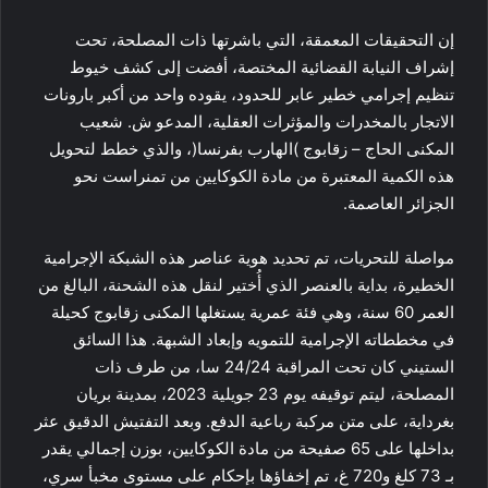
إن التحقيقات المعمقة، التي باشرتها ذات المصلحة، تحت
إشراف النيابة القضائية المختصة، أفضت إلى كشف خيوط
تنظيم إجرامي خطير عابر للحدود، يقوده واحد من أكبر بارونات
الاتجار بالمخدرات والمؤثرات العقلية، المدعو ش. شعيب
المكنى الحاج – زقابوج )الهارب بفرنسا(، والذي خطط لتحويل
هذه الكمية المعتبرة من مادة الكوكايين من تمنراست نحو
الجزائر العاصمة.
مواصلة للتحريات، تم تحديد هوية عناصر هذه الشبكة الإجرامية
الخطيرة، بداية بالعنصر الذي أُختير لنقل هذه الشحنة، البالغ من
العمر 60 سنة، وهي فئة عمرية يستغلها المكنى زقابوج كحيلة
في مخططاته الإجرامية للتمويه وإبعاد الشبهة. هذا السائق
الستيني كان تحت المراقبة 24/24 سا، من طرف ذات
المصلحة، ليتم توقيفه يوم 23 جويلية 2023، بمدينة بريان
بغرداية، على متن مركبة رباعية الدفع. وبعد التفتيش الدقيق عثر
بداخلها على 65 صفيحة من مادة الكوكايين، بوزن إجمالي يقدر
بـ 73 كلغ و720 غ، تم إخفاؤها بإحكام على مستوى مخبأ سري،