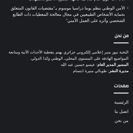
الأمن الوطني ينظم يوما دراسيا موسوم بـ”مقتضيات القانون المتعلق
بحماية الأشخاص الطبيعيين في مجال معالجة المعطيات ذات الطابع
الشخصي وأثره على العمل الأمني”
من نحن
النخبة نيوز منبر إعلامي إلكتروني جزائري يهتم بتغطية الأحداث الآنية ومتابعة
المواضيع الهادفة على المستوى المحلي، الوطني وكذا الدولي.
المسير المدير العام
: عيسو حسين عبد الله
مديرة النشر
: طوبالي منيرة ابتسام
صفحات
الرئيسية
اتصل بنا
من نحن