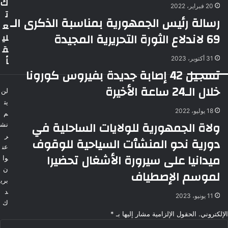
ك
20 فبراير، 2022
ت
رسالة رئيس الجمهورية بمناسبة الذكرى الـ
ع
69 لاندلاع الثورة التحريرية المجيدة
لي
ق
اً
31 أكتوبر، 2023
تسجيل 42 إصابة جديدة بفيروس كورونا
خلال الـ24 ساعة الأخيرة
لن
يت
18 يوليو، 2022
م
ولاة الجمهورية للولايات الساحلية في
نش
ر
دورية نحو المنشٱت السياحية للوقوف
عن
ميدانيا على سيرورة الأشغال تحضيرا
وا
ن
لموسم الإصطياف
بري
د
11 يونيو، 2023
ك
الإلكتروني.
الحقول الإلزامية مشار إليها بـ
*
ا