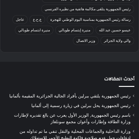
رئيس الجمهورية يتلقى مكالمة هاتفية من نظيره الفرنسي
رسالة رئيس الجمهورية بمناسبة اليوم الوطني للهجرة
ع.ح.ع
عاجل
عيسو حسين عبد الله
منيرة إبتسام طوبالي
منيرة ابتسام طوبالي
والي ولاية الجزائر
وزير الاتصال
أحدث المقالات
رئيس الجمهورية يلتقي ببرلين بأفراد الجالية الجزائرية المقيمة بألمانيا
رئيس الجمهورية يحل ببرلين في زيارة رسمية إلى ألمانيا
باسم رئيس الجمهورية, الوزير الأول يعرب عن بالغ تقديره لإطارات
وزارة الطاقة وإطارات وأعوان مجمع سونلغاز
وزارة الداخلية والجماعات المحلية والنقل تنفي ما تم تداوله من
ادعاءات حول عدم صلاحية فاكهة البطيخ الأحمر للاستهلاك