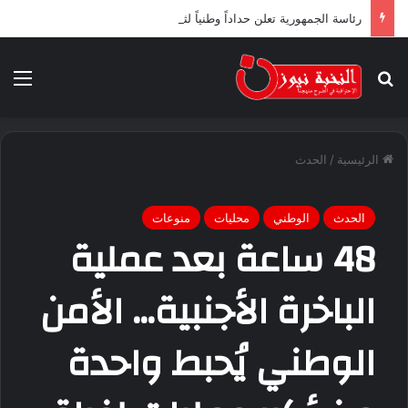
رئاسة الجمهورية تعلن حداداً وطنياً لثلاثة أيام ابتداء من اليوم
بحث عن
الق
الرئيسية
/
الحدث
الحدث
الوطني
محليات
منوعات
48 ساعة بعد عملية
الباخرة الأجنبية… الأمن
الوطني يُحبط واحدة