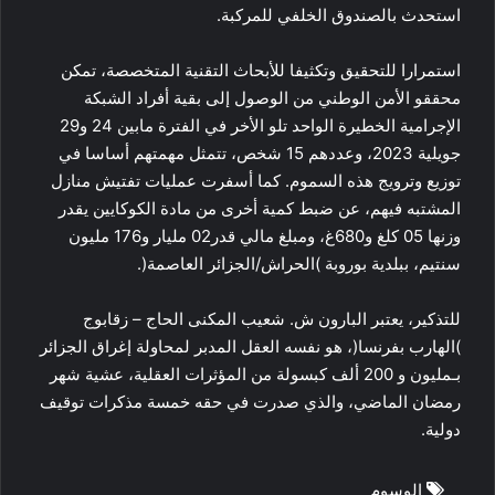
استحدث بالصندوق الخلفي للمركبة.
استمرارا للتحقيق وتكثيفا للأبحاث التقنية المتخصصة، تمكن
محققو الأمن الوطني من الوصول إلى بقية أفراد الشبكة
الإجرامية الخطيرة الواحد تلو الأخر في الفترة مابين 24 و29
جويلية 2023، وعددهم 15 شخص، تتمثل مهمتهم أساسا في
توزيع وترويج هذه السموم. كما أسفرت عمليات تفتيش منازل
المشتبه فيهم، عن ضبط كمية أخرى من مادة الكوكايين يقدر
وزنها 05 كلغ و680غ، ومبلغ مالي قدر02 مليار و176 مليون
سنتيم، ببلدية بوروبة )الحراش/الجزائر العاصمة(.
للتذكير، يعتبر البارون ش. شعيب المكنى الحاج – زقابوج
)الهارب بفرنسا(، هو نفسه العقل المدبر لمحاولة إغراق الجزائر
بـمليون و 200 ألف كبسولة من المؤثرات العقلية، عشية شهر
رمضان الماضي، والذي صدرت في حقه خمسة مذكرات توقيف
دولية.
الوسوم