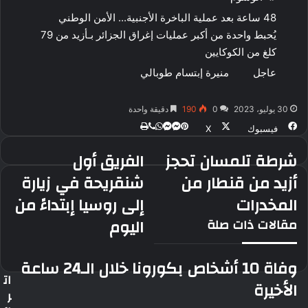
48 ساعة بعد عملية الباخرة الأجنبية... الأمن الوطني
يُحبط واحدة من أكبر عمليات إغراق الجزائر بـأزيد من 79
كلغ من الكوكايين
عاجل
منيرة إبتسام طوبالي
30 يوليو، 2023
0
190
دقيقة واحدة
ڤايبر
طباعة
ماسنجر
ماسنجر
واتساب
بينتيريست
فيسبوك
‫X
شرطة تلمسان تحجز
الفريق أول
شرطة
الفريق
تلمسان
أول
أزيد من قنطار من
شنقريحة في زيارة
تحجز
شنقريحة
المخدرات
إلى روسيا إبتداءً من
أزيد
في
من
زيارة
اليوم
مقالات ذات صلة
قنطار
إلى
من
روسيا
المخدرات
إبتداءً
وفاة 10 أشخاص بكورونا خلال الـ24 ساعة
من
ات
الأخيرة
اليوم
ر