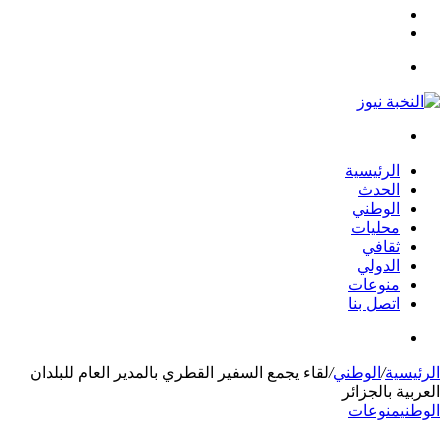
مقال
الوضع
عشوائي
المظلم
القائمة
بحث
عن
الرئيسية
الحدث
الوطني
محليات
ثقافي
الدولي
منوعات
اتصل بنا
بحث
عن
الرئيسية
/
الوطني
/
لقاء يجمع السفير القطري بالمدير العام للبلدان
العربية بالجزائر
الوطني
منوعات