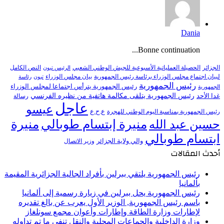
Dania
Bonne continuation...
النص الكامل
الجزائر
الحصيلة العملياتية الأسبوعية للجيش الوطني الشعبي
الرئيس تبون
لبيان اجتماع مجلس الوزراء برئاسة رئيس الجمهورية
بيان مجلس الوزراء
تبون
رئاسة
رئيس الجمهورية
رئيس الجمهورية يترأس اجتماعا لمجلس الوزراء
الجمهورية
رئيس الجمهورية يتلقى مكالمة هاتفية من نظيره الفرنسي
غدا الأحد
رسالة
عاجل
عيسو
ع.ح.ع
رئيس الجمهورية بمناسبة اليوم الوطني للهجرة
منيرة إبتسام طوبالي
منيرة
حسين عبد الله
ابتسام طوبالي
والي ولاية الجزائر
وزير الاتصال
أحدث المقالات
رئيس الجمهورية يلتقي ببرلين بأفراد الجالية الجزائرية المقيمة
بألمانيا
رئيس الجمهورية يحل ببرلين في زيارة رسمية إلى ألمانيا
باسم رئيس الجمهورية, الوزير الأول يعرب عن بالغ تقديره
لإطارات وزارة الطاقة وإطارات وأعوان مجمع سونلغاز
وزارة الداخلية والجماعات المحلية والنقل تنفي ما تم تداوله