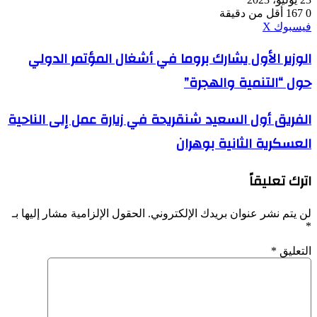
0
167
أقل من دقيقة
ڤايبر
طباعة
واتساب
ماسنجر
ماسنجر
بينتيريست
فيسبوك
‫X
الوزير
الوزير الأول يشارك بروما في أشغال المؤتمر الدولي
الأول
حول “التنمية والهجرة”
يشارك
بروما
في
الفريق
الفريق أول السعيد شنقريحة في زيارة عمل إلى الناحية
أشغال
أول
المؤتمر
العسكرية الثانية بوهران
السعيد
الدولي
شنقريحة
حول
في
“التنمية
اترك تعليقاً
زيارة
والهجرة”
عمل
إلى
لن يتم نشر عنوان بريدك الإلكتروني.
الحقول الإلزامية مشار إليها بـ
الناحية
*
العسكرية
الثانية
التعليق
*
بوهران