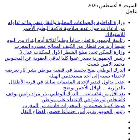
السبت, 8 أغسطس 2026
عاجل
وزارة الداخلية والجماعات المحلية والنقل تنفي ما تم تداوله
من ادعاءات حول عدم صلاحية فاكهة البطيخ الأحمر
للاستهلاك
رئاسة الجمهورية تعلن حداداً وطنياً لثلاثة أيام ابتداء من اليوم
ضبط أزيد من قنطار من الكيف المعالج مصدره المغرب
وزارة السكن تحدد مبلغ الشطر الأول لسكنات عدل 3
رئيس الجمهورية يصدر عفوا كليا لباقي العقوبة عن المحبوس
محمد الأمين بلغيث
الدرك الوطني يفتح تحقيقا في قضية مواطن نشر آثار تعرضه
لاعتداء نسبه إلى أحد مستخدمي الهيئة
عقب تداول فيديو لإحدى المقيمات سابقا في قرية الأطفال
بالدرارية… الهلال الأحمر يوضح
بعد اقل من 24ساعة… الدرك الوطني ببئر مراد رايس يوقف
3أشخاص تورطوا في الإعتداء على مواطن
ضبط كمية ضخمة من المخدرات قادمة من المغرب
رئيس الجمهورية يترأس اجتماعا خصص لقطاع النقل
فيسبوك
‫X
‫YouTube
انستقرام