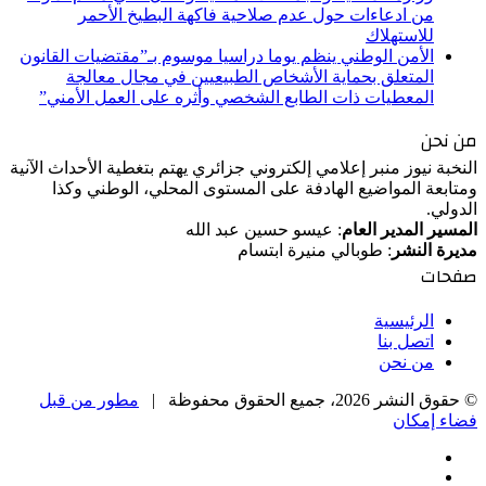
من ادعاءات حول عدم صلاحية فاكهة البطيخ الأحمر
للاستهلاك
الأمن الوطني ينظم يوما دراسيا موسوم بـ”مقتضيات القانون
المتعلق بحماية الأشخاص الطبيعيين في مجال معالجة
المعطيات ذات الطابع الشخصي وأثره على العمل الأمني”
من نحن
النخبة نيوز منبر إعلامي إلكتروني جزائري يهتم بتغطية الأحداث الآنية
ومتابعة المواضيع الهادفة على المستوى المحلي، الوطني وكذا
الدولي.
المسير المدير العام
: عيسو حسين عبد الله
مديرة النشر
: طوبالي منيرة ابتسام
صفحات
الرئيسية
اتصل بنا
من نحن
© حقوق النشر 2026، جميع الحقوق محفوظة |
مطور من قبل
فضاء إمكان
فيسبوك
‫X