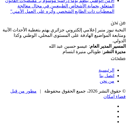
الأمن الوطني ينظم يوما دراسيا موسوم بـ”مقتضيات القانون
المتعلق بحماية الأشخاص الطبيعيين في مجال معالجة
المعطيات ذات الطابع الشخصي وأثره على العمل الأمني”
من نحن
النخبة نيوز منبر إعلامي إلكتروني جزائري يهتم بتغطية الأحداث الآنية
ومتابعة المواضيع الهادفة على المستوى المحلي، الوطني وكذا
الدولي.
المسير المدير العام
: عيسو حسين عبد الله
مديرة النشر
: طوبالي منيرة ابتسام
صفحات
الرئيسية
اتصل بنا
من نحن
© حقوق النشر 2026، جميع الحقوق محفوظة |
مطور من قبل
فضاء إمكان
فيسبوك
‫X
‫YouTube
انستقرام