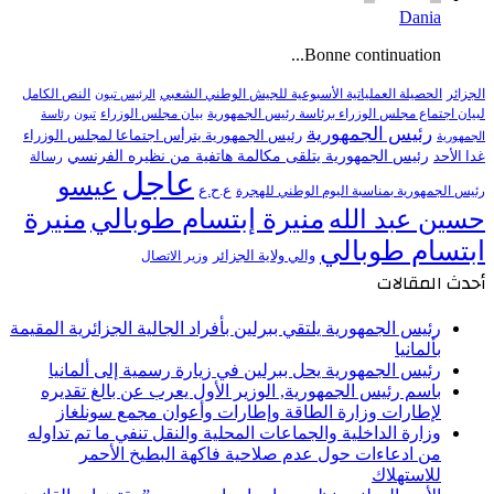
Dania
Bonne continuation...
النص الكامل
الجزائر
الحصيلة العملياتية الأسبوعية للجيش الوطني الشعبي
الرئيس تبون
لبيان اجتماع مجلس الوزراء برئاسة رئيس الجمهورية
بيان مجلس الوزراء
تبون
رئاسة
رئيس الجمهورية
رئيس الجمهورية يترأس اجتماعا لمجلس الوزراء
الجمهورية
رئيس الجمهورية يتلقى مكالمة هاتفية من نظيره الفرنسي
غدا الأحد
رسالة
عاجل
عيسو
ع.ح.ع
رئيس الجمهورية بمناسبة اليوم الوطني للهجرة
منيرة إبتسام طوبالي
منيرة
حسين عبد الله
ابتسام طوبالي
والي ولاية الجزائر
وزير الاتصال
أحدث المقالات
رئيس الجمهورية يلتقي ببرلين بأفراد الجالية الجزائرية المقيمة
بألمانيا
رئيس الجمهورية يحل ببرلين في زيارة رسمية إلى ألمانيا
باسم رئيس الجمهورية, الوزير الأول يعرب عن بالغ تقديره
لإطارات وزارة الطاقة وإطارات وأعوان مجمع سونلغاز
وزارة الداخلية والجماعات المحلية والنقل تنفي ما تم تداوله
من ادعاءات حول عدم صلاحية فاكهة البطيخ الأحمر
للاستهلاك