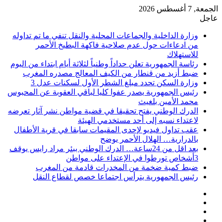
الجمعة, 7 أغسطس 2026
عاجل
وزارة الداخلية والجماعات المحلية والنقل تنفي ما تم تداوله
من ادعاءات حول عدم صلاحية فاكهة البطيخ الأحمر
للاستهلاك
رئاسة الجمهورية تعلن حداداً وطنياً لثلاثة أيام ابتداء من اليوم
ضبط أزيد من قنطار من الكيف المعالج مصدره المغرب
وزارة السكن تحدد مبلغ الشطر الأول لسكنات عدل 3
رئيس الجمهورية يصدر عفوا كليا لباقي العقوبة عن المحبوس
محمد الأمين بلغيث
الدرك الوطني يفتح تحقيقا في قضية مواطن نشر آثار تعرضه
لاعتداء نسبه إلى أحد مستخدمي الهيئة
عقب تداول فيديو لإحدى المقيمات سابقا في قرية الأطفال
بالدرارية… الهلال الأحمر يوضح
بعد اقل من 24ساعة… الدرك الوطني ببئر مراد رايس يوقف
3أشخاص تورطوا في الإعتداء على مواطن
ضبط كمية ضخمة من المخدرات قادمة من المغرب
رئيس الجمهورية يترأس اجتماعا خصص لقطاع النقل
فيسبوك
‫X
‫YouTube
انستقرام