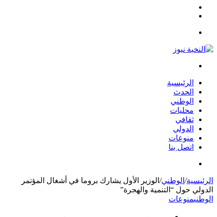
مقال
الوضع
عشوائي
المظلم
القائمة
بحث
عن
الرئيسية
الحدث
الوطني
محليات
ثقافي
الدولي
منوعات
اتصل بنا
بحث
عن
الرئيسية
/
الوطني
/
الوزير الأول يشارك بروما في أشغال المؤتمر
الدولي حول “التنمية والهجرة”
الوطني
منوعات