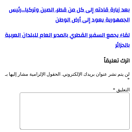
بعد
بعد زيارة قادته إلى كل من قطر، الصين وتركيا...رئيس
زيارة
الجمهورية يعود إلى أرض الوطن
قادته
إلى
كل
لقاء
لقاء يجمع السفير القطري بالمدير العام للبلدان العربية
من
يجمع
قطر،
بالجزائر
السفير
الصين
القطري
وتركيا...رئيس
بالمدير
الجمهورية
اترك تعليقاً
العام
يعود
للبلدان
إلى
العربية
لن يتم نشر عنوان بريدك الإلكتروني.
الحقول الإلزامية مشار إليها بـ
أرض
بالجزائر
*
الوطن
التعليق
*