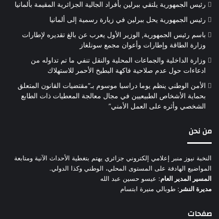
رئيس الجمهورية يلتقي ببرلين بأفراد الجالية الجزائرية المقيمة بألمانيا
رئيس الجمهورية يحل ببرلين في زيارة رسمية إلى ألمانيا
باسم رئيس الجمهورية, الوزير الأول يعرب عن بالغ تقديره لإطارات
وزارة الطاقة وإطارات وأعوان مجمع سونلغاز
وزارة الداخلية والجماعات المحلية والنقل تنفي ما تم تداوله من
ادعاءات حول عدم صلاحية فاكهة البطيخ الأحمر للاستهلاك
الأمن الوطني ينظم يوما دراسيا موسوم بـ”مقتضيات القانون المتعلق
بحماية الأشخاص الطبيعيين في مجال معالجة المعطيات ذات الطابع
الشخصي وأثره على العمل الأمني”
من نحن
النخبة نيوز منبر إعلامي إلكتروني جزائري يهتم بتغطية الأحداث الآنية ومتابعة
المواضيع الهادفة على المستوى المحلي، الوطني وكذا الدولي.
المسير المدير العام
: عيسو حسين عبد الله
مديرة النشر
: طوبالي منيرة ابتسام
صفحات