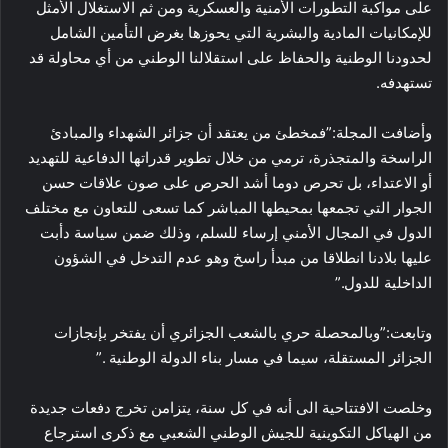
على مواكبة التطورات الأمنية والعسكرية ومن ثم الاستغلال الأمثل
للإمكانيات المادية والبشرية التي يحوزها بغرض التأمين الشامل
لحدودنا الوطنية والحفاظ على استقلالنا الوطني من أي محاولة قد
تستهدفه.
وأضافت المجلة:”فمخطئ من يعتقد أن جزائر الشهداء والمبادئ
الراسخة والمتجذرة، ترمي من خلال تطوير قدراتها الدفاعية للتهديد
أو الاعتداء، بل تحرص دوما أشد الحرص على صون علاقات حسن
الجوار التي تجمعها بمحيطها المباشر كما تسعى للتعاون مع مختلف
الدول في المجال الأمني إرساء للسلم، وذلك ضمن سياسة دأبت
عليها بلادنا انطلاقا من مبدأ راسخ وهو عدم التدخل في الشؤون
الداخلية للدول.”
وتابعت:”وبالمحصلة حري بالشعب الجزائري أن يفتخر بإنجازات
الجزائر المستقلة، سيما في مسار بناء الدولة الوطنية .”
وخلصت الافتتاحية الى أنه في كل سنة، يتزامن تخرج دفعات جديدة
من الهياكل التكوينية للجيش الوطني الشعبي مع ذكرى استرجاع