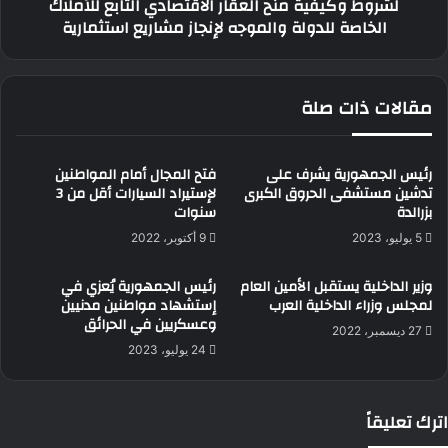
لشروط وكيفية منح العقار الاقتصادي التابع للأملاك
العقار
الخاصة للدولة والموجه لإنجاز مشاريع استثمارية
الاقتصادي
التابع
للأملاك
الخاصة
مقالات ذات صلة
للدولة
والموجه
لإنجاز
مشاريع
رئيس الجمهورية يشرف على
فتح المجال أمام المواطنين
تدشين مستشفى الحروق الكبرى
لإستيراد السيارات أقل من 3
استثمارية
بزرالدة
سنوات
5 يوليو، 2023
9 أكتوبر، 2022
وزير الداخلية يستقبل الأمين العام
رئيس الجمهورية يُعزي في
لمجلس وزراء الداخلية العرب
إستشهاد مواطنين مدنيين
وعسكريين في الحرائق
27 ديسمبر، 2022
24 يوليو، 2023
اترك تعليقاً