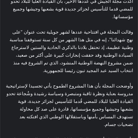
أكدت مجلة الجيش في عددها الأخير، بأن القيادة العليا للبلاد تحدو
للمضي قدما للتأسيس لجزائر جديدة قوية بشعبها وجيشها وجميع
مؤسساتها.
وقالت المجلة في افتتاحية عددها لشهر جويلية تحت عنوان “على
نهج شهدائنا”، إنه في مثل هذا الشهر من كل سنة تستوقفنا مناسبة
وطنية عظيمة، إذ تحتفل بلادنا بالذكرى الحادية والستين لاسترجاع
السيادة الوطنية وقد حققت إنجازات كبيرة على أكثر من صعيد،
ضمن مشروع النهضة الوطنية المنشود، الذي تم الشروع فيه منذ
انتخاب السيد عبد المجيد تبون رئيسا للجمهورية.
وأوضحت المجلة بأن هذا المشروع الطموح يأتي تجسيدا لإستراتيجية
مدروسة بعناية ونظرة ثاقبة ومتبصرة وسياسة رشيدة وشُجاعة تحدو
القيادة العليا للبلاد للمضي قُدما للتأسيس لجزائر جديدة، قوية
بشعبها وجيشها وجميع مؤسساتها، قادرة على صد كل محاولة
تستهدف المساس بأمنها وباستقلالها الوطني الذي افتكته بعد
تضحيات جسام.