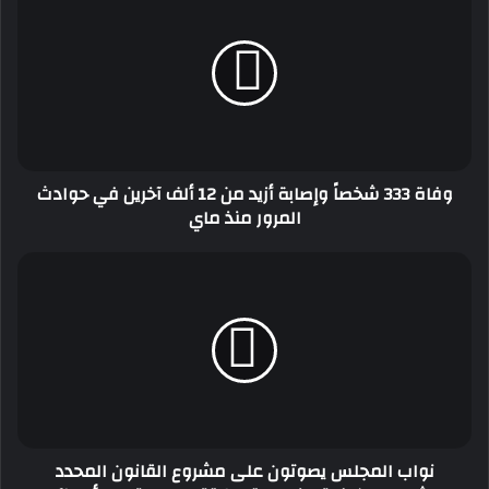
333
شخصاً
وإصابة
أزيد
من
12
ألف
آخرين
وفاة 333 شخصاً وإصابة أزيد من 12 ألف آخرين في حوادث
في
المرور منذ ماي
حوادث
المرور
منذ
نواب
ماي
المجلس
يصوتون
على
مشروع
القانون
المحدد
لشروط
وكيفية
نواب المجلس يصوتون على مشروع القانون المحدد
منح