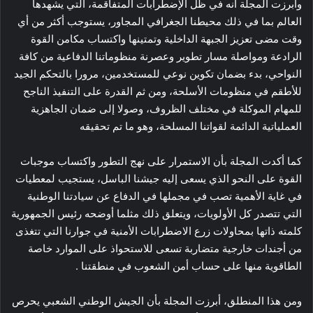
وأبرزت المجلة أنه في ظل الإضطرابات المتفاقمة، التي يشهدها
العالم بما في ذلك محيطنا الجغرافي المجاور، يستوجب أكثر من أي
وقت مضى تعزيز الجبهة الداخلية وتمتينها واكتساب مكامن القوة
الرادعة ومواصلة مسار تطوير وعصرنة منظوماتنا الدفاعية من كافة
النواحي، بدء بضمان تكوين نوعي للمستخدمين، مرورا بالتحكم الجيد
للأطقم في منظومات الأسلحة، ومن ثم القدرة على التنفيذ الناجح
للمهام الموكلة في مختلف الظروف، وصولا إلى ضمان الجاهزية
العملياتية الدائمة لقواتنا المسلحة، وهو ما تم تحقيقه
كما أكدت المجلة بأن الاستمرار على نهج التطور واكتساب موجبات
القوة على النحو الذي يسعى إليه جيشنا الباسل، يستجيب لمعطيات
في غاية الأهمية تصب في مجملها في الدفاع عن سيادتنا الوطنية
التي تتصدر كل الأولويات، ويتعلق ذلك مثلما أوضحه رئيس الجمهورية
كلمته ذاتها بمحاولات زرع الاضطرابات الأمنية في جوارنا التي تتغذى
من أجندات خارجية متضاربة تسعى للاستحواذ على الموارد خاصة
الطاقوية منها على حساب أمن الشعوب في منطقتنا .
ومن هذا المنطلق، أبرزت المجلة بأن الجيش الوطني الشعبي يحرص