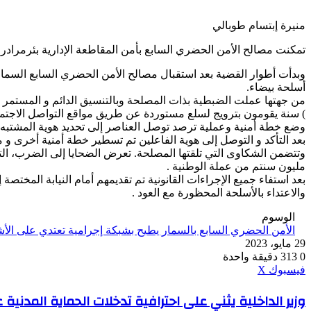
منيرة إبتسام طوبالي
تمكنت مصالح الأمن الحضري السابع بأمن المقاطعة الإدارية بئرمراد
وبدأت أطوار القضية بعد استقبال مصالح الأمن الحضري السابع السما
أسلحة بيضاء.
) سنة يقومون بترويج لسلع مستوردة عن طريق مواقع التواصل الاجتماع
وضع خطة أمنية وعملية ترصد توصل العناصر إلى تحديد هوية المشتبه 
بعد التأكد و التوصل إلى هوية الفاعلين تم تسطير خطة أمنية أخرى 
مليون سنتم من عملة الوطنية .
بعد استفاء جميع الإجراءات القانونية تم تقديمهم أمام النيابة المخت
والاعتداء بالأسلحة المحظورة مع العود .
الوسوم
الأمن الحضري السابع بالسمار يطيح بشبكة إجرامية تعتدي على الأ
29 مايو، 2023
0
313
دقيقة واحدة
ڤايبر
طباعة
واتساب
ماسنجر
ماسنجر
بينتيريست
فيسبوك
‫X
وزير
وزير الداخلية يثني على احترافية تدخلات الحماية المدنية 
الداخلية