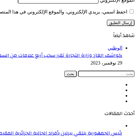
الموقع الإلكتروني
احفظ اسمي، بريدي الإلكتروني، والموقع الإلكتروني في هذا المتصف
شاهد أيضاً
إغلاق
الوطني
كواشف الغاز: وزارة التجارة تقرر سحب أربع علامات من الس
29 نوفمبر، 2023
البحث
عن:
فيسبوك
‫X
‫YouTube
انستقرام
أحدث المقالات
رئيس الجمهورية يلتقي ببرلين بأفراد الجالية الجزائرية المقيمة