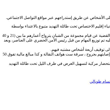
 على الأشخاص عن طريق إستدراجهم عبر مواقع التواصل الاجتماعي.
 إقليم الاختصاص تحت طائلة التهديد متبوع بالاعتداء بواسطة
من جهتها عملت الضبطية بذات المصلحة وبالتنسيق الدائم و المستمر مع النيابة المختصة إقليميا ، عى تتبع المعلومة التي أوصلتها على خلفية القضية عن قيام مجموعة من الشبان يترواح أعمارهم ما بين (21 و 40
يه تم توزيع المهام من قبل رئيس الأمن الحضري على العناصر، وبعد
إلى توقيف أربعة أشخاص مشتبه فيهم.
وتتضمن الشكاوى التي تلقتها المصلحة. تعرض الضحايا إلى الضرب، التهديد والاعتداء باستعمال أسلحة محظورة ، أين تسبب المشبه فيهم في إصابتهم بجروح ، سرقة ست هواتف النقالة و كذا مبالغ مالية تفوق 50
د واستحضار مركبة لتسهيل الغرض في ظرف الليل تحت طائلة التهديد
تسام طوبالي