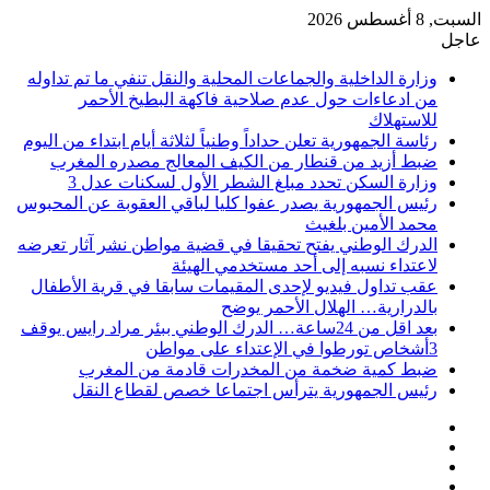
السبت, 8 أغسطس 2026
عاجل
وزارة الداخلية والجماعات المحلية والنقل تنفي ما تم تداوله
من ادعاءات حول عدم صلاحية فاكهة البطيخ الأحمر
للاستهلاك
رئاسة الجمهورية تعلن حداداً وطنياً لثلاثة أيام ابتداء من اليوم
ضبط أزيد من قنطار من الكيف المعالج مصدره المغرب
وزارة السكن تحدد مبلغ الشطر الأول لسكنات عدل 3
رئيس الجمهورية يصدر عفوا كليا لباقي العقوبة عن المحبوس
محمد الأمين بلغيث
الدرك الوطني يفتح تحقيقا في قضية مواطن نشر آثار تعرضه
لاعتداء نسبه إلى أحد مستخدمي الهيئة
عقب تداول فيديو لإحدى المقيمات سابقا في قرية الأطفال
بالدرارية… الهلال الأحمر يوضح
بعد اقل من 24ساعة… الدرك الوطني ببئر مراد رايس يوقف
3أشخاص تورطوا في الإعتداء على مواطن
ضبط كمية ضخمة من المخدرات قادمة من المغرب
رئيس الجمهورية يترأس اجتماعا خصص لقطاع النقل
فيسبوك
‫X
‫YouTube
انستقرام