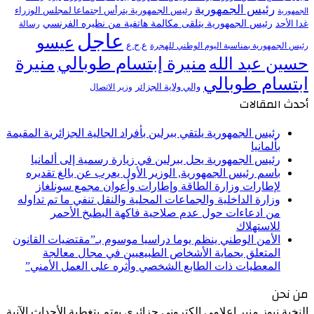
رئيس الجمهورية
رئيس الجمهورية يترأس اجتماعا لمجلس الوزراء
الجمهورية
رئيس الجمهورية يتلقى مكالمة هاتفية من نظيره الفرنسي
غدا الأحد
رسالة
عاجل
عيسو
ع.ح.ع
رئيس الجمهورية بمناسبة اليوم الوطني للهجرة
منيرة إبتسام طوبالي
منيرة
حسين عبد الله
ابتسام طوبالي
والي ولاية الجزائر
وزير الاتصال
أحدث المقالات
رئيس الجمهورية يلتقي ببرلين بأفراد الجالية الجزائرية المقيمة
بألمانيا
رئيس الجمهورية يحل ببرلين في زيارة رسمية إلى ألمانيا
باسم رئيس الجمهورية, الوزير الأول يعرب عن بالغ تقديره
لإطارات وزارة الطاقة وإطارات وأعوان مجمع سونلغاز
وزارة الداخلية والجماعات المحلية والنقل تنفي ما تم تداوله
من ادعاءات حول عدم صلاحية فاكهة البطيخ الأحمر
للاستهلاك
الأمن الوطني ينظم يوما دراسيا موسوم بـ”مقتضيات القانون
المتعلق بحماية الأشخاص الطبيعيين في مجال معالجة
المعطيات ذات الطابع الشخصي وأثره على العمل الأمني”
من نحن
النخبة نيوز منبر إعلامي إلكتروني جزائري يهتم بتغطية الأحداث الآنية