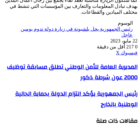
كما ستكون الزيارة مناسبة لعقد لقاء يجمع بين رجال أعمال البلدين
بهدف تبادل المعلومات والتعارف بين المؤسسات التي تنشط في
مختلف الميادين والقطاعات.
الوسوم
رئيس الجمهورية يحل بلشبونة في زيارة دولة تدوم يومين
عاجل
22 مايو، 2023
0
217
أقل من دقيقة
ڤايبر
طباعة
واتساب
ماسنجر
ماسنجر
بينتيريست
فيسبوك
‫X
المديرية
المديرية العامة للأمن الوطني تطلق مسابقة توظيف
العامة
2000 عون شرطة ذكور
للأمن
الوطني
تطلق
رئيس
رئيس الجمهورية يؤكد التزام الدولة بحماية الجالية
مسابقة
الجمهورية
توظيف
الوطنية بالخارج
يؤكد
2000
التزام
عون
الدولة
شرطة
مقالات ذات صلة
بحماية
ذكور
الجالية
الوطنية
بالخارج