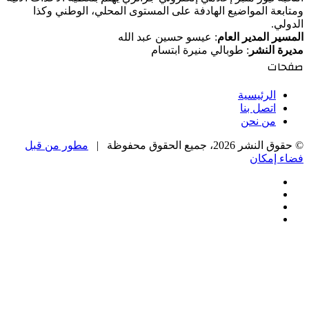
ومتابعة المواضيع الهادفة على المستوى المحلي، الوطني وكذا
الدولي.
المسير المدير العام
: عيسو حسين عبد الله
مديرة النشر
: طوبالي منيرة ابتسام
صفحات
الرئيسية
اتصل بنا
من نحن
© حقوق النشر 2026، جميع الحقوق محفوظة |
مطور من قبل
فضاء إمكان
فيسبوك
‫X
‫YouTube
انستقرام
‫X
زر
تيلقرام
واتساب
فيسبوك
الذهاب
إلى
الأعلى