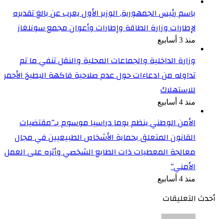
باسم رئيس الجمهورية, الوزير الأول يعرب عن بالغ تقديره
لإطارات وزارة الطاقة وإطارات وأعوان مجمع سونلغاز
منذ 3 أسابيع
وزارة الداخلية والجماعات المحلية والنقل تنفي ما تم
تداوله من ادعاءات حول عدم صلاحية فاكهة البطيخ الأحمر
للاستهلاك
منذ 4 أسابيع
الأمن الوطني ينظم يوما دراسيا موسوم بـ”مقتضيات
القانون المتعلق بحماية الأشخاص الطبيعيين في مجال
معالجة المعطيات ذات الطابع الشخصي وأثره على العمل
الأمني”
منذ 4 أسابيع
أحدث التعليقات