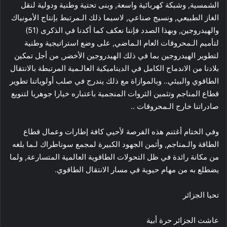
الشمسية, وشبكة كهربائية واسعة, وبنى تحتية وطنية ودولية لنقل
الغاز الطبيعي, ونسيج صناعي, لاسيما ذلك الـمرتبط بإنتاج الأمونياك
والهيدروجين, وبهذا الصدد فإننا نعكف كما أكدنا في الذكرى (51)
لتأميم الـمحروقات العام الـماضي, على وضع استراتيجية وطنية
لتطوير الهيدروجين بما في ذلك الهيدروجين الأخضر, من أجل تمكين
بلادنا من الاندماج الكامل في الديناميكية العالـمية المرتبطة بالانتقال
الطاقوي والبيئي.. وبالموازاة مع ذلك يندرج في صلب أولوياتنا تطوير
قطاع المناجم وتثمين الثروات المنجمية باعتباره خيارا جوهريا لتنويع
صادراتنا خارج الـمحروقات ..
وفي الختام أغتنم هذه الفرصة لأحيي كافة إطارات وعمال قطاع
الطاقة والـمناجم, وأثمن الجهود الكبيرة لمجمع سوناطراك لـما بلغه
من مكانة رائدة في ظل التحولات الطاقوية العالمية المتسارعة, ولما
يضطلع به من مهام حيوية في مسار الانتقال الطاقوي.
تحيا الجزائر
عاشت الجزائر حرة أبية