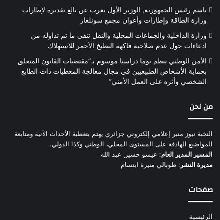
باسم رئيس الجمهورية, الوزير الأول يعرب عن بالغ تقديره لإطارات
وزارة الطاقة وإطارات وأعوان مجمع سونلغاز
وزارة الداخلية والجماعات المحلية والنقل تنفي ما تم تداوله من
ادعاءات حول عدم صلاحية فاكهة البطيخ الأحمر للاستهلاك
الأمن الوطني ينظم يوما دراسيا موسوم بـ”مقتضيات القانون المتعلق
بحماية الأشخاص الطبيعيين في مجال معالجة المعطيات ذات الطابع
الشخصي وأثره على العمل الأمني”
من نحن
النخبة نيوز منبر إعلامي إلكتروني جزائري يهتم بتغطية الأحداث الآنية ومتابعة
المواضيع الهادفة على المستوى المحلي، الوطني وكذا الدولي.
المسير المدير العام
: عيسو حسين عبد الله
مديرة النشر
: طوبالي منيرة ابتسام
صفحات
الرئيسية