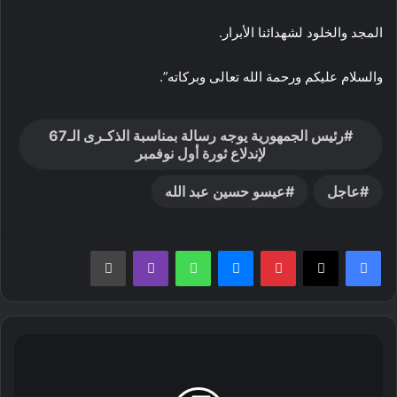
المجد والخلود لشهدائنا الأبرار.
والسلام عليكم ورحمة الله تعالى وبركاته”.
رئيس الجمهورية يوجه رسالة بمناسبة الذكـرى الـ67
لإندلاع ثورة أول نوفمبر
عاجل
عيسو حسين عبد الله
بينتيريست
ماسنجر
واتساب
ڤايبر
طباعة
المدير
العام
للأمن