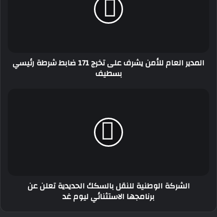
يشرف
على
تخرج
171
ضابط
شرطة
المدير العام للأمن يشرف على تخرج 171 ضابط شرطة رئيسي
رئيسي
بسطيف
بسطيف
الشركة
الوطنية
للنقل
بالسكك
الحديدية
تعلن
عن
برنامجها
الاستثنائي
الشركة الوطنية للنقل بالسكك الحديدية تعلن عن
ليوم
برنامجها الاستثنائي ليوم غد
غد