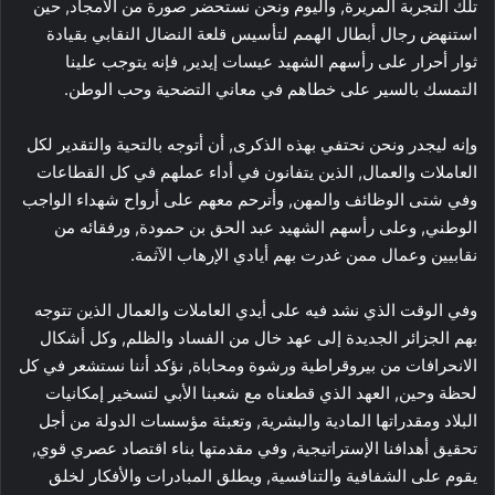
تلك التجربة المريرة, واليوم ونحن نستحضر صورة من الأمجاد, حين
استنهض رجال أبطال الهمم لتأسيس قلعة النضال النقابي بقيادة
ثوار أحرار على رأسهم الشهيد عيسات إيدير, فإنه يتوجب علينا
التمسك بالسير على خطاهم في معاني التضحية وحب الوطن.
وإنه ليجدر ونحن نحتفي بهذه الذكرى, أن أتوجه بالتحية والتقدير لكل
العاملات والعمال, الذين يتفانون في أداء عملهم في كل القطاعات
وفي شتى الوظائف والمهن, وأترحم معهم على أرواح شهداء الواجب
الوطني, وعلى رأسهم الشهيد عبد الحق بن حمودة, ورفقائه من
نقابيين وعمال ممن غدرت بهم أيادي الإرهاب الآثمة.
وفي الوقت الذي نشد فيه على أيدي العاملات والعمال الذين تتوجه
بهم الجزائر الجديدة إلى عهد خال من الفساد والظلم, وكل أشكال
الانحرافات من بيروقراطية ورشوة ومحاباة, نؤكد أننا نستشعر في كل
لحظة وحين, العهد الذي قطعناه مع شعبنا الأبي لتسخير إمكانيات
البلاد ومقدراتها المادية والبشرية, وتعبئة مؤسسات الدولة من أجل
تحقيق أهدافنا الإستراتيجية, وفي مقدمتها بناء اقتصاد عصري قوي,
يقوم على الشفافية والتنافسية, ويطلق المبادرات والأفكار لخلق