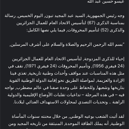
عيسو حسين عبد الله
وجه رئيس الجمهورية, السيد عبد المجيد تبون, اليوم الخميس, رسالة
بمناسبة الذكرى (67) لتأسيس الاتحاد العام للعمال الجزائريين
والذكرى (52) لتأميم المحروقات, فيما يلي نصها الكامل:
“بسم الله الرحمن الرحيم والصلاة والسلام على أشرف المرسلين,
إحياء للذكرى المزدوجة, لتأسيس الاتحاد العام للعمال الجزائريين
(24 فيفري 1956), وتأميم المحروقات (24 فيفري 1971), نقف في
مثل هذه المناسبات عند مواقف وأحداث وطنية تاريخية, تغذي فينا
الإرادة والعزيمة, لمواصلة الطريق نحو إقامة الدولة الوطنية القوية
بتاريخها وشعبها, وللحفاظ على وحدة صفنا في عالم مضطرب, نواجه
فيه – في هذه المرحلة – تداعيات تقلبات الأوضاع الإقليمية والدولية
الراهنة .. وتحديات التصدي لمحاولات الاستهداف العدائي لبلادنا.
لقد أثبت الشعب بوعيه الوطني, من خلال محنته سنوات المأساة
الوطنية, أنه يملك الطاقة الموحدة, المنبثقة من تاريخه المجيد ومن