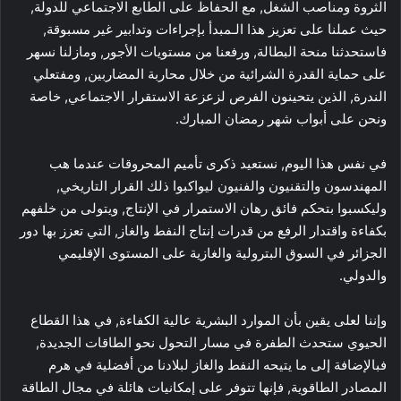
الثروة ومناصب الشغل, مع الحفاظ على الطابع الاجتماعي للدولة,
حيث عملنا على تعزيز هذا الـمبدأ بإجراءات وتدابير غير مسبوقة,
فاستحدثنا منحة البطالة, ورفعنا من مستويات الأجور, ومازلنا نسهر
على حماية القدرة الشرائية من خلال محاربة المضاربين, ومفتعلي
الندرة, الذين يتحينون الفرص لزعزعة الاستقرار الاجتماعي, خاصة
ونحن على أبواب شهر رمضان المبارك.
في نفس هذا اليوم, نستعيد ذكرى تأميم المحروقات عندما هب
المهندسون والتقنيون والفنيون ليواكبوا ذلك القرار التاريخي,
وليكسبوا بتحكم فائق رهان الاستمرار في الإنتاج, ويتولى من خلفهم
بكفاءة واقتدار الرفع من قدرات إنتاج النفط والغاز, التي تعزز بها دور
الجزائر في السوق البترولية والغازية على المستوى الإقليمي
والدولي.
وإننا لعلى يقين بأن الموارد البشرية عالية الكفاءة, في هذا القطاع
الحيوي ستحدث الطفرة في مسار التحول نحو الطاقات الجديدة,
فبالإضافة إلى ما يتيحه النفط والغاز لبلادنا من أفضلية في هرم
المصادر الطاقوية, فإنها تتوفر على إمكانيات هائلة في مجال الطاقة