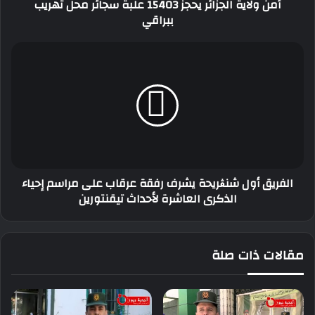
أمن ولاية الجزائر يحجز 15403 علبة سجائر محل تهريب
ببراقي
ببراقي
الفريق
أول
شنڨريحة
يشرف
رفقة
عرقاب
على
مراسم
إحياء
الفريق أول شنڨريحة يشرف رفقة عرقاب على مراسم إحياء
الذكرى
الذكرى العاشرة لأحداث تيقنتورين
العاشرة
لأحداث
تيقنتورين
مقالات ذات صلة