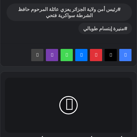
رئيس أمن ولاية الجزائر يعزي عائلة المرحوم حافظ
الشرطة سواكرية فتحي
منيرة إبتسام طوبالي
بينتيريست
ماسنجر
واتساب
ڤايبر
طباعة
أمن
ولاية
الجزائر
يحجز
15403
علبة
سجائر
محل
تهريب