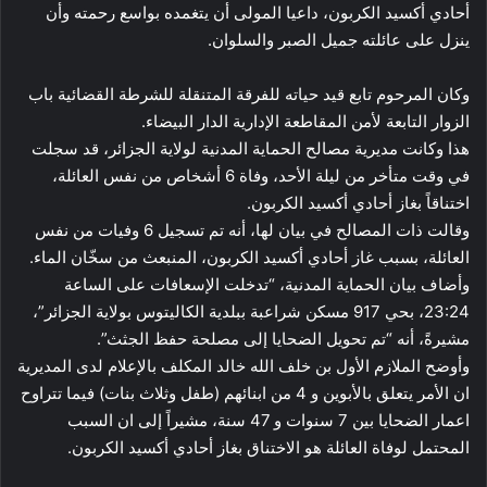
أحادي أكسيد الكربون، داعيا المولى أن يتغمده بواسع رحمته وأن
ينزل على عائلته جميل الصبر والسلوان.
وكان المرحوم تابع قيد حياته للفرقة المتنقلة للشرطة القضائية باب
الزوار التابعة لأمن المقاطعة الإدارية الدار البيضاء.
هذا وكانت مديرية مصالح الحماية المدنية لولاية الجزائر، قد سجلت
في وقت متأخر من ليلة الأحد، وفاة 6 أشخاص من نفس العائلة،
اختناقاً بغاز أحادي أكسيد الكربون.
وقالت ذات المصالح في بيان لها، أنه تم تسجيل 6 وفيات من نفس
العائلة، بسبب غاز أحادي أكسيد الكربون، المنبعث من سخّان الماء.
وأضاف بيان الحماية المدنية، “تدخلت الإسعافات على الساعة
23:24، بحي 917 مسكن شراعبة ببلدية الكاليتوس بولاية الجزائر”،
مشيرةً، أنه “تم تحويل الضحايا إلى مصلحة حفظ الجثث”.
وأوضح الملازم الأول بن خلف الله خالد المكلف بالإعلام لدى المديرية
ان الأمر يتعلق بالأبوين و 4 من ابنائهم (طفل وثلاث بنات) فيما تتراوح
اعمار الضحايا بين 7 سنوات و 47 سنة، مشيراً إلى ان السبب
المحتمل لوفاة العائلة هو الاختناق بغاز أحادي أكسيد الكربون.