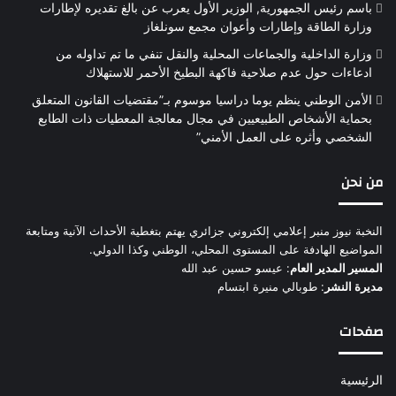
باسم رئيس الجمهورية, الوزير الأول يعرب عن بالغ تقديره لإطارات
وزارة الطاقة وإطارات وأعوان مجمع سونلغاز
وزارة الداخلية والجماعات المحلية والنقل تنفي ما تم تداوله من
ادعاءات حول عدم صلاحية فاكهة البطيخ الأحمر للاستهلاك
الأمن الوطني ينظم يوما دراسيا موسوم بـ”مقتضيات القانون المتعلق
بحماية الأشخاص الطبيعيين في مجال معالجة المعطيات ذات الطابع
الشخصي وأثره على العمل الأمني”
من نحن
النخبة نيوز منبر إعلامي إلكتروني جزائري يهتم بتغطية الأحداث الآنية ومتابعة
المواضيع الهادفة على المستوى المحلي، الوطني وكذا الدولي.
المسير المدير العام
: عيسو حسين عبد الله
مديرة النشر
: طوبالي منيرة ابتسام
صفحات
الرئيسية