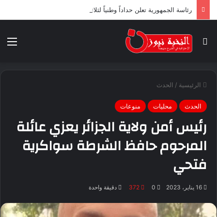
رئاسة الجمهورية تعلن حداداً وطنياً لثلاثة أيام ابتداء من اليوم
بحث عن
الق
الرئيسية
/
الحدث
الحدث
محليات
منوعات
رئيس أمن ولاية الجزائر يعزي عائلة
المرحوم حافظ الشرطة سواكرية
فتحي
16 يناير، 2023
0
372
دقيقة واحدة