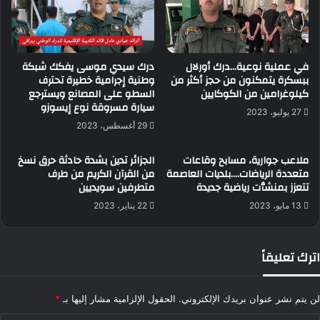
في عملية نوعية…درك أورلال
درك سيدي موسى يفكك شبكة
ببسكرة يتمكنون من حجز أكثر من
وطنية إجرامية خطيرة تحترف
كيلوغرامين من الكوكايين
السطو على المصانع ويسترجع
سيارة مسروقة نوع إيسوزو
27 يوليو، 2023
29 أغسطس، 2023
ملاعب جوارية، مسابح وقاعات
الجزائر تدين بشدة حادثة حرق نسخ
متعددة الرياضات….بلديات العاصمة
من القرآن الكريم من طرف
تتعزز بمنشٱت رياضية جديدة
متطرفين سويديين
13 مايو، 2023
22 يناير، 2023
اترك تعليقاً
لن يتم نشر عنوان بريدك الإلكتروني.
الحقول الإلزامية مشار إليها بـ
*