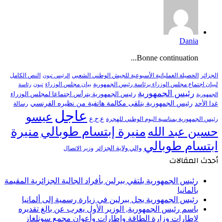
Dania
Bonne continuation...
النص الكامل
الجزائر
الحصيلة العملياتية الأسبوعية للجيش الوطني الشعبي
الرئيس تبون
لبيان اجتماع مجلس الوزراء برئاسة رئيس الجمهورية
بيان مجلس الوزراء
تبون
رئاسة
رئيس الجمهورية
رئيس الجمهورية يترأس اجتماعا لمجلس الوزراء
الجمهورية
رئيس الجمهورية يتلقى مكالمة هاتفية من نظيره الفرنسي
غدا الأحد
رسالة
عاجل
عيسو
ع.ح.ع
رئيس الجمهورية بمناسبة اليوم الوطني للهجرة
منيرة إبتسام طوبالي
منيرة
حسين عبد الله
ابتسام طوبالي
والي ولاية الجزائر
وزير الاتصال
أحدث المقالات
رئيس الجمهورية يلتقي ببرلين بأفراد الجالية الجزائرية المقيمة
بألمانيا
رئيس الجمهورية يحل ببرلين في زيارة رسمية إلى ألمانيا
باسم رئيس الجمهورية, الوزير الأول يعرب عن بالغ تقديره
لإطارات وزارة الطاقة وإطارات وأعوان مجمع سونلغاز