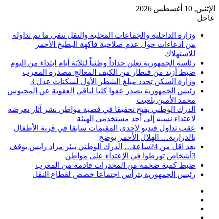
الإثنين, 10 أغسطس 2026
عاجل
وزارة الداخلية والجماعات المحلية والنقل تنفي ما تم تداوله
من ادعاءات حول عدم صلاحية فاكهة البطيخ الأحمر
للاستهلاك
رئاسة الجمهورية تعلن حداداً وطنياً لثلاثة أيام ابتداء من اليوم
ضبط أزيد من قنطار من الكيف المعالج مصدره المغرب
وزارة السكن تحدد مبلغ الشطر الأول لسكنات عدل 3
رئيس الجمهورية يصدر عفوا كليا لباقي العقوبة عن المحبوس
محمد الأمين بلغيث
الدرك الوطني يفتح تحقيقا في قضية مواطن نشر آثار تعرضه
لاعتداء نسبه إلى أحد مستخدمي الهيئة
عقب تداول فيديو لإحدى المقيمات سابقا في قرية الأطفال
بالدرارية… الهلال الأحمر يوضح
بعد اقل من 24ساعة… الدرك الوطني ببئر مراد رايس يوقف
3أشخاص تورطوا في الإعتداء على مواطن
ضبط كمية ضخمة من المخدرات قادمة من المغرب
رئيس الجمهورية يترأس اجتماعا خصص لقطاع النقل
فيسبوك
‫X
‫YouTube
انستقرام