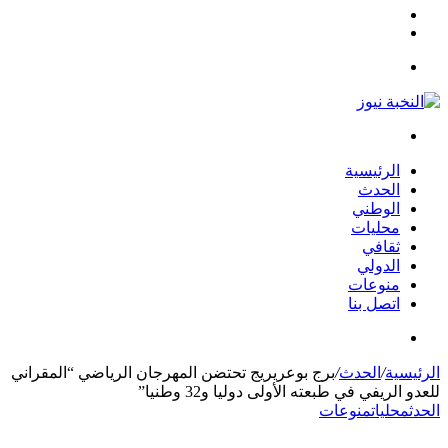
مقال
الوضع
عشوائي
المظلم
القائمة
بحث
عن
الرئيسية
الحدث
الوطني
محليات
ثقافي
الدولي
منوعات
اتصل بنا
بحث
عن
الرئيسية
/
الحدث
/
برج بوعريريج تحتضن المهرجان الرياضي “المقراني
للعدو الريفي في طبعته الأولى دوليا و32 وطنيا”
الحدث
محليات
منوعات