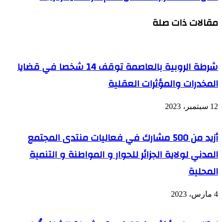
2022:
ظبي:
فوز
الجزائر
مقالات ذات صلة
السنغال
تُتوج
أمام
بجائزتين
كوت
في
ديفوار
مسابقة
(1-
شرطة الروبية بالعاصمة توقف 14 شخصا في قضايا
أحسن
الأفلام
المخدرات والمؤثرات العقلية
التوعوية
12 سبتمبر، 2023
أزيد من 500 مشارك في فعاليات منتدى المجتمع
المدني لولاية الجزائر للحوار و المواطنة و التنمية
المحلية
4 مارس، 2023