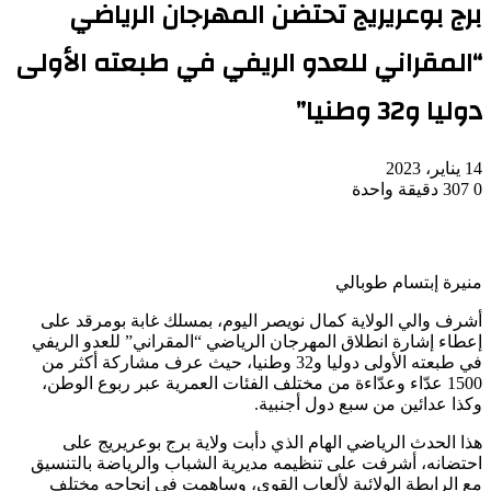
برج بوعريريج تحتضن المهرجان الرياضي
“المقراني للعدو الريفي في طبعته الأولى
دوليا و32 وطنيا”
14 يناير، 2023
0
307
دقيقة واحدة
منيرة إبتسام طوبالي
أشرف والي الولاية كمال نويصر اليوم، بمسلك غابة بومرقد على
إعطاء إشارة انطلاق المهرجان الرياضي “المقراني” للعدو الريفي
في طبعته الأولى دوليا و32 وطنيا، حيث عرف مشاركة أكثر من
1500 عدّاء وعدّاءة من مختلف الفئات العمرية عبر ربوع الوطن،
وكذا عدائين من سبع دول أجنبية.
هذا الحدث الرياضي الهام الذي دأبت ولاية برج بوعريريج على
احتضانه، أشرفت على تنظيمه مديرية الشباب والرياضة بالتنسيق
مع الرابطة الولائية لألعاب القوى، وساهمت في إنجاحه مختلف