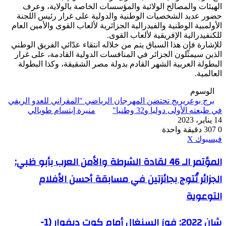
الهيئات والمصالح الولائية والمؤسسات الخاصة بالولاية، وعرف
حضور عديد الشخصيات الوطنية والدولية على غرار رئيس اللجنة
الأولمبية الوطنية والفيدرالية الجزائرية لألعاب القوى والأمين العام
للكنفيدرالية الإفريقية لألعاب القوى.
للإشارة فإن هذا السباق يتم من خلاله انتقاء عدّائي الفريق الوطني
الذين سيمثّلون الجزائر في المنافسات الدولية القادمة، على غرار
البطولة العربية الشهر القادم بدولة مصر الشقيقة، وكذا البطولة
العالمية.
الوسوم
برج بوعريريج تحتضن المهرجان الرياضي "المقراني للعدو الريفي
في طبعته الأولى دوليا و32 وطنيا"
منيرة إبتسام طوبالي
14 يناير، 2023
0
307
دقيقة واحدة
ڤايبر
طباعة
واتساب
ماسنجر
ماسنجر
بينتيريست
فيسبوك
‫X
المؤتمر
المؤتمر الـ 46 لقادة الشرطة والأمن العرب بأبو ظبي:
الـ
الجزائر تُتوج بجائزتين في مسابقة أحسن الأفلام
46
لقادة
التوعوية
الشرطة
والأمن
العرب
شان
شان 2022: فوز السنغال أمام كوت ديفوار (1-
بأبو