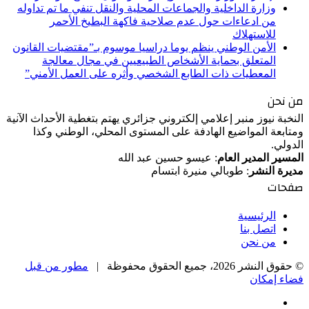
وزارة الداخلية والجماعات المحلية والنقل تنفي ما تم تداوله
من ادعاءات حول عدم صلاحية فاكهة البطيخ الأحمر
للاستهلاك
الأمن الوطني ينظم يوما دراسيا موسوم بـ”مقتضيات القانون
المتعلق بحماية الأشخاص الطبيعيين في مجال معالجة
المعطيات ذات الطابع الشخصي وأثره على العمل الأمني”
من نحن
النخبة نيوز منبر إعلامي إلكتروني جزائري يهتم بتغطية الأحداث الآنية
ومتابعة المواضيع الهادفة على المستوى المحلي، الوطني وكذا
الدولي.
المسير المدير العام
: عيسو حسين عبد الله
مديرة النشر
: طوبالي منيرة ابتسام
صفحات
الرئيسية
اتصل بنا
من نحن
© حقوق النشر 2026، جميع الحقوق محفوظة |
مطور من قبل
فضاء إمكان
فيسبوك