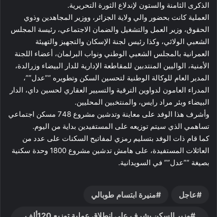
الذكرى الثامنة والستون لإندلاع الثورة التحريرية.
العملية كانت بحضور والي ولاية الجزائر، ووزير المجاهدين وذوي
الحقوق، وزير العمل والتشغيل والضمان الاجتماعي، رئيسة المجلس
الشعبي الولائي، وكذا رئيس لجنة الإسكان والتجهيز والتهيئة
العمرانية بالمجلس الشعبي الوطني ونواب البرلمان، أعضاء اللجنة
الأمنية، الواليين المنتدبين للمقاطعة الإدارية للدار البيضاء وزرالدة،
المدير العام للوكالة الوطنية لتحسين السكن وتطويره “”عدل””،
المدراء العامون لدواوين الترقية والتسيير العقاري لحسين داي، الدار
البيضاء وبئر مراد رايس، والمنتخبين المحليين.
وأشرف هذا الوفد على معاينة وتدشين مشروع 748 مسكن اجتماعي
تساهمي الذي سيتم توزيعه على المستفيدين بداية من اليوم.
كما قام ذات الوفد بتسليم رمزي لمفاتيح السكنات على عدد من
العائلات المستفيدة، على هامش تدشين مشروع 1800 وحدة سكنية
بصيغة “”عدل”” في السويدانية.
عاجل
منيرة ابتسام طوبالي
وزير السكن يشرف على إنطلاق عملية توزيع 120ألف