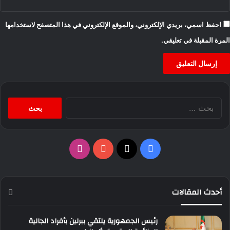
احفظ اسمي، بريدي الإلكتروني، والموقع الإلكتروني في هذا المتصفح لاستخدامها
المرة المقبلة في تعليقي.
البحث
عن:
‫X
فيسبوك
‫YouTube
انستقرام
أحدث المقالات
رئيس الجمهورية يلتقي ببرلين بأفراد الجالية