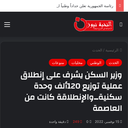
رئاسة الجمهورية تعلن حداداً وطنياً لثلاثة أيام ابتداء من اليوم
بحث عن
الق
الرئيسية
/
الحدث
الحدث
الوطني
محليات
منوعات
وزير السكن يشرف على إنطلاق
عملية توزيع 120ألف وحدة
سكنية…والإنطلاقة كانت من
العاصمة
15 نوفمبر، 2022
0
249
دقيقة واحدة