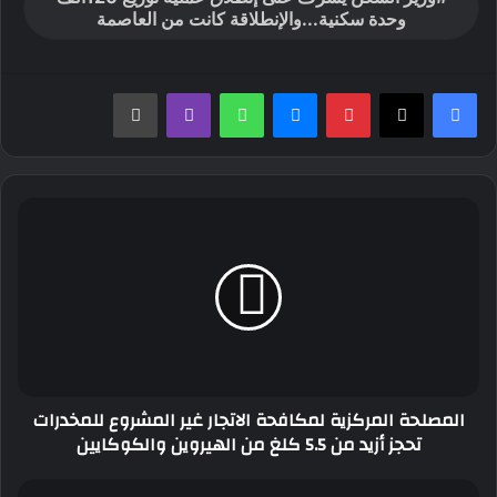
وحدة سكنية...والإنطلاقة كانت من العاصمة
بينتيريست
ماسنجر
واتساب
ڤايبر
طباعة
المصلحة
المركزية
لمكافحة
الاتجار
غير
المشروع
للمخدرات
تحجز
أزيد
المصلحة المركزية لمكافحة الاتجار غير المشروع للمخدرات
من
تحجز أزيد من 5.5 كلغ من الهيروين والكوكايين
5.5
كلغ
من
شنڨريحة