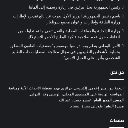
رئيس الجمهورية يحل ببرلين في زيارة رسمية إلى ألمانيا
باسم رئيس الجمهورية, الوزير الأول يعرب عن بالغ تقديره لإطارات
وزارة الطاقة وإطارات وأعوان مجمع سونلغاز
وزارة الداخلية والجماعات المحلية والنقل تنفي ما تم تداوله من
ادعاءات حول عدم صلاحية فاكهة البطيخ الأحمر للاستهلاك
الأمن الوطني ينظم يوما دراسيا موسوم بـ”مقتضيات القانون المتعلق
بحماية الأشخاص الطبيعيين في مجال معالجة المعطيات ذات الطابع
الشخصي وأثره على العمل الأمني”
من نحن
النخبة نيوز منبر إعلامي إلكتروني جزائري يهتم بتغطية الأحداث الآنية ومتابعة
المواضيع الهادفة على المستوى المحلي، الوطني وكذا الدولي.
المسير المدير العام
: عيسو حسين عبد الله
مديرة النشر
: طوبالي منيرة ابتسام
صفحات