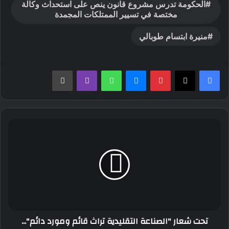
الحكومة تدرس مشروع قانون ينص على استحداث وكالة
مختصة في تسيير الممتلكات المجمدة
منيرة ابتسام طوبالي
بينتيريست
ماسنجر
واتساب
ڤايبر
طباعة
تحت
شعار
"الصناعة
التقليدية
تراث
قائم
ومورد
دائم"...
إحياء
تحت شعار "الصناعة التقليدية تراث قائم ومورد دائم"...
اليوم