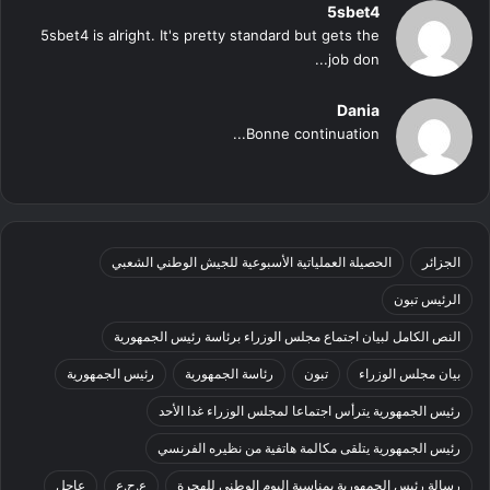
5sbet4
5sbet4 is alright. It's pretty standard but gets the
job don...
Dania
Bonne continuation...
الجزائر
الحصيلة العملياتية الأسبوعية للجيش الوطني الشعبي
الرئيس تبون
النص الكامل لبيان اجتماع مجلس الوزراء برئاسة رئيس الجمهورية
بيان مجلس الوزراء
تبون
رئاسة الجمهورية
رئيس الجمهورية
رئيس الجمهورية يترأس اجتماعا لمجلس الوزراء غدا الأحد
رئيس الجمهورية يتلقى مكالمة هاتفية من نظيره الفرنسي
رسالة رئيس الجمهورية بمناسبة اليوم الوطني للهجرة
ع.ح.ع
عاجل