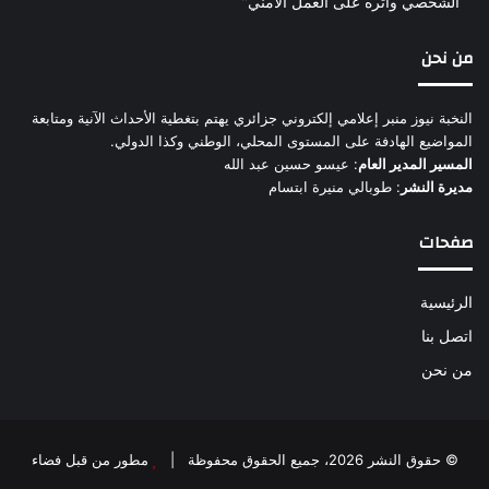
الشخصي وأثره على العمل الأمني”
من نحن
النخبة نيوز منبر إعلامي إلكتروني جزائري يهتم بتغطية الأحداث الآنية ومتابعة
المواضيع الهادفة على المستوى المحلي، الوطني وكذا الدولي.
المسير المدير العام
: عيسو حسين عبد الله
مديرة النشر
: طوبالي منيرة ابتسام
صفحات
الرئيسية
اتصل بنا
من نحن
© حقوق النشر 2026، جميع الحقوق محفوظة |
مطور من قبل فضاء