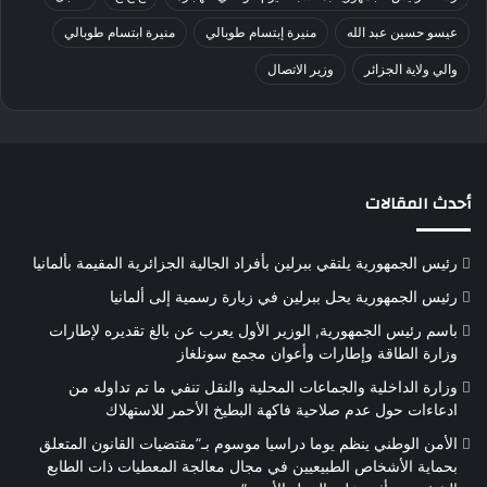
عيسو حسين عبد الله
منيرة إبتسام طوبالي
منيرة ابتسام طوبالي
والي ولاية الجزائر
وزير الاتصال
أحدث المقالات
رئيس الجمهورية يلتقي ببرلين بأفراد الجالية الجزائرية المقيمة بألمانيا
رئيس الجمهورية يحل ببرلين في زيارة رسمية إلى ألمانيا
باسم رئيس الجمهورية, الوزير الأول يعرب عن بالغ تقديره لإطارات
وزارة الطاقة وإطارات وأعوان مجمع سونلغاز
وزارة الداخلية والجماعات المحلية والنقل تنفي ما تم تداوله من
ادعاءات حول عدم صلاحية فاكهة البطيخ الأحمر للاستهلاك
الأمن الوطني ينظم يوما دراسيا موسوم بـ”مقتضيات القانون المتعلق
بحماية الأشخاص الطبيعيين في مجال معالجة المعطيات ذات الطابع