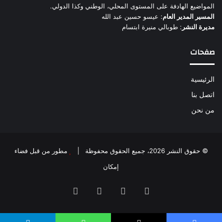
المواضيع الهادفة على المستوى المحلي، الوطني وكذا الدولي.
المسير المدير العام
: عيسو حسين عبد الله
مديرة النشر
: طوبالي منيرة ابتسام
صفحات
الرئيسية
اتصل بنا
من نحن
© حقوق النشر 2026، جميع الحقوق محفوظة |
مطور من قبل فضاء
إمكان
فيسبوك
‫X
‫YouTube
انستقرام