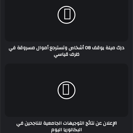
يوقف
08
أشخاص
وتسترجع
أموال
مسروقة
في
درك ميلة يوقف 08 أشخاص وتسترجع أموال مسروقة في
ظرف
ظرف قياسي
قياسي
الإعلان
عن
نتائج
التوجيهات
الجامعية
للناجحين
في
البكالوريا
اليوم
الإعلان عن نتائج التوجيهات الجامعية للناجحين في
البكالوريا اليوم