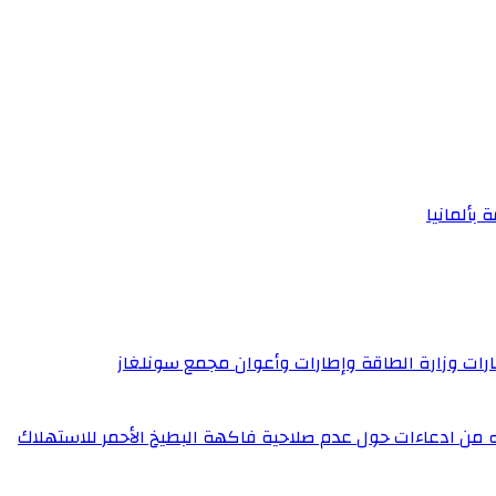
 بألمانيا
إطارات وزارة الطاقة وإطارات وأعوان مجمع سونلغاز
له من ادعاءات حول عدم صلاحية فاكهة البطيخ الأحمر للاستهلاك