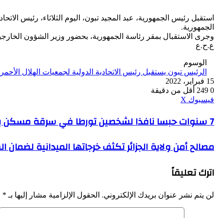
استقبل رئيس الجمهورية، عبد المجيد تبون، اليوم الثلاثاء، رئيس الاتح
الجمهورية.
وجرى الاستقبال بمقر رئاسة الجمهورية، بحضور وزير الشؤون الخارجية 
ع.ح.ع
الوسوم
الرئيس تبون يستقبل رئيس الاتحادية الدولية لجمعيات الهلال الأحمر
15 فبراير، 2022
0
249
أقل من دقيقة
ڤايبر
طباعة
واتساب
ماسنجر
ماسنجر
بينتيريست
فيسبوك
‫X
7
7 سنوات حبسا نافذا لشخصين تورطا في سرقة مسكن بخنشلة
سنوات
حبسا
مصالح
مصالح أمن ولاية الجزائر تكثف خرجاتها الميدانية لضمان ال
نافذا
أمن
لشخصين
ولاية
تورطا
اترك تعليقاً
الجزائر
في
تكثف
سرقة
خرجاتها
مسكن
لن يتم نشر عنوان بريدك الإلكتروني.
الحقول الإلزامية مشار إليها بـ
*
الميدانية
بخنشلة
لضمان
السلامة