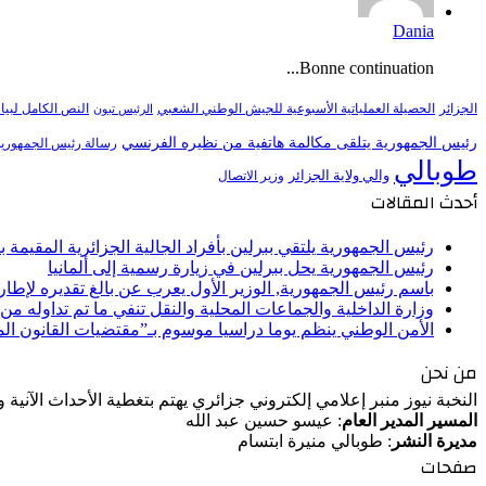
Dania
Bonne continuation...
النص الكامل لبيا
الجزائر
الحصيلة العملياتية الأسبوعية للجيش الوطني الشعبي
الرئيس تبون
رئيس الجمهورية يتلقى مكالمة هاتفية من نظيره الفرنسي
رسالة رئيس الجمهورية 
طوبالي
والي ولاية الجزائر
وزير الاتصال
أحدث المقالات
رئيس الجمهورية يلتقي ببرلين بأفراد الجالية الجزائرية المقيمة بأل
رئيس الجمهورية يحل ببرلين في زيارة رسمية إلى ألمانيا
باسم رئيس الجمهورية, الوزير الأول يعرب عن بالغ تقديره لإط
وزارة الداخلية والجماعات المحلية والنقل تنفي ما تم تداوله م
الأمن الوطني ينظم يوما دراسيا موسوم بـ”مقتضيات القانون ا
من نحن
النخبة نيوز منبر إعلامي إلكتروني جزائري يهتم بتغطية الأحداث الآنية
المسير المدير العام
: عيسو حسين عبد الله
مديرة النشر
: طوبالي منيرة ابتسام
صفحات