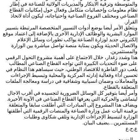
والمتوسطة وترقية الابتكار والمديريات الولائية للصناعة في إطار
نظام معلومات وإحصائيات متكامل وفعال حول إمكانيات القطاع
الصناعي ومختلف الفروع الصناعية واحتياجاته، ليكون أداة لاتخاذ
القرار.
ويتعلق الأمر أيضا بوضع أدوات التسيير المتخصصة المرتبطة بتسيير
الموارد البشرية والوظائف الإدارية الأخرى بالإضافة إلى اعتماد موقع
إلكتروني جديد لوزارة الصناعة يواكب تطورات وسائل الإعلام
والاتصال الحديثة ويكون بمثابة منصة تواصل مباشرة بين الوزارة
والمستثمرين.
هذا وشدد زغدار، خلال الاجتماع على أهمية مشروع التحول الرقمي
على ضوء التحديات الكبيرة التي تواجه القطاع الصناعي المطالب
بلعب دور القاطرة للاقتصاد الوطني، حيث سيساهم هذا النظام في
تحسين أداء وفعالية إدارته المركزية والمحلية وتبسيط الإجراءات
والمعاملات وضمان انسيابية وشفافية في دراسة ومعالجة الملفات
المتعلقة بالقطاع.
وأمر أيضا بتوفير كل الوسائل الضرورية لتجسيده في أقرب الاجال
ليتماشى والحركية التي يعرفها القطاع الصناعي في الآونة الأخيرة.
ويضاف هذا المشروع إلى المبادرات التي أطلقت سابقا والمتعلقة
برقمنة اليات عمل وزارة الصناعة والمنصات الرقمية التي أطلقتها
الوزارة لتبسيط الإجراءات الإدارية وتلقي شكاوى وطلبات
المستثمرين…يضيف البيان.
ع.ح.ع
الوسوم