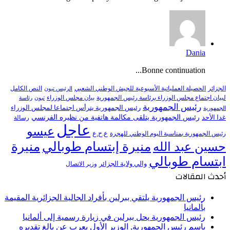
Dania
Bonne continuation...
النص الكامل
الجزائر
الحصيلة العملياتية الأسبوعية للجيش الوطني الشعبي
الرئيس تبون
لبيان اجتماع مجلس الوزراء برئاسة رئيس الجمهورية
بيان مجلس الوزراء
تبون
رئاسة
رئيس الجمهورية
رئيس الجمهورية يترأس اجتماعا لمجلس الوزراء
الجمهورية
رئيس الجمهورية يتلقى مكالمة هاتفية من نظيره الفرنسي
غدا الأحد
رسالة
عاجل
عيسو
ع.ح.ع
رئيس الجمهورية بمناسبة اليوم الوطني للهجرة
منيرة إبتسام طوبالي
منيرة
حسين عبد الله
ابتسام طوبالي
والي ولاية الجزائر
وزير الاتصال
أحدث المقالات
رئيس الجمهورية يلتقي ببرلين بأفراد الجالية الجزائرية المقيمة
بألمانيا
رئيس الجمهورية يحل ببرلين في زيارة رسمية إلى ألمانيا
باسم رئيس الجمهورية, الوزير الأول يعرب عن بالغ تقديره