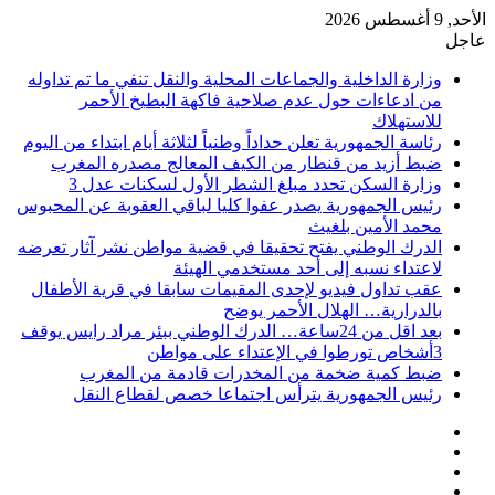
الأحد, 9 أغسطس 2026
عاجل
وزارة الداخلية والجماعات المحلية والنقل تنفي ما تم تداوله
من ادعاءات حول عدم صلاحية فاكهة البطيخ الأحمر
للاستهلاك
رئاسة الجمهورية تعلن حداداً وطنياً لثلاثة أيام ابتداء من اليوم
ضبط أزيد من قنطار من الكيف المعالج مصدره المغرب
وزارة السكن تحدد مبلغ الشطر الأول لسكنات عدل 3
رئيس الجمهورية يصدر عفوا كليا لباقي العقوبة عن المحبوس
محمد الأمين بلغيث
الدرك الوطني يفتح تحقيقا في قضية مواطن نشر آثار تعرضه
لاعتداء نسبه إلى أحد مستخدمي الهيئة
عقب تداول فيديو لإحدى المقيمات سابقا في قرية الأطفال
بالدرارية… الهلال الأحمر يوضح
بعد اقل من 24ساعة… الدرك الوطني ببئر مراد رايس يوقف
3أشخاص تورطوا في الإعتداء على مواطن
ضبط كمية ضخمة من المخدرات قادمة من المغرب
رئيس الجمهورية يترأس اجتماعا خصص لقطاع النقل
فيسبوك
‫X
‫YouTube
انستقرام