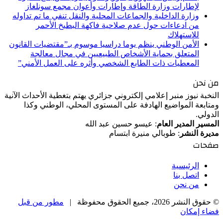
لإطارات وزارة الطاقة وإطارات وأعوان مجمع سونلغاز
وزارة الداخلية والجماعات المحلية والنقل تنفي ما تم تداوله
من ادعاءات حول عدم صلاحية فاكهة البطيخ الأحمر
للاستهلاك
الأمن الوطني ينظم يوما دراسيا موسوم بـ”مقتضيات القانون
المتعلق بحماية الأشخاص الطبيعيين في مجال معالجة
المعطيات ذات الطابع الشخصي وأثره على العمل الأمني”
من نحن
النخبة نيوز منبر إعلامي إلكتروني جزائري يهتم بتغطية الأحداث الآنية
ومتابعة المواضيع الهادفة على المستوى المحلي، الوطني وكذا
الدولي.
المسير المدير العام
: عيسو حسين عبد الله
مديرة النشر
: طوبالي منيرة ابتسام
صفحات
الرئيسية
اتصل بنا
من نحن
© حقوق النشر 2026، جميع الحقوق محفوظة |
مطور من قبل
فضاء إمكان