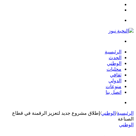
مقال
الوضع
عشوائي
المظلم
القائمة
بحث
عن
الرئيسية
الحدث
الوطني
محليات
ثقافي
الدولي
منوعات
اتصل بنا
بحث
عن
الرئيسية
/
الوطني
/
إطلاق مشروع جديد لتعزيز الرقمنة في قطاع
الصناعة
الوطني