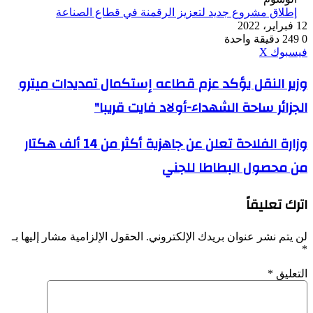
إطلاق مشروع جديد لتعزيز الرقمنة في قطاع الصناعة
12 فبراير، 2022
0
249
دقيقة واحدة
ڤايبر
طباعة
واتساب
ماسنجر
ماسنجر
بينتيريست
فيسبوك
‫X
وزير
وزير النقل يؤكد عزم قطاعه إستكمال تمديدات ميترو
النقل
الجزائر ساحة الشهداء-أولاد فايت قريبا"
يؤكد
عزم
قطاعه
وزارة
وزارة الفلاحة تعلن عن جاهزية أكثر من 14 ألف هكتار
إستكمال
الفلاحة
تمديدات
من محصول البطاطا للجني
تعلن
ميترو
عن
الجزائر
جاهزية
ساحة
اترك تعليقاً
أكثر
الشهداء-
من
أولاد
14
لن يتم نشر عنوان بريدك الإلكتروني.
الحقول الإلزامية مشار إليها بـ
فايت
ألف
*
قريبا"
هكتار
من
التعليق
*
محصول
البطاطا
للجني