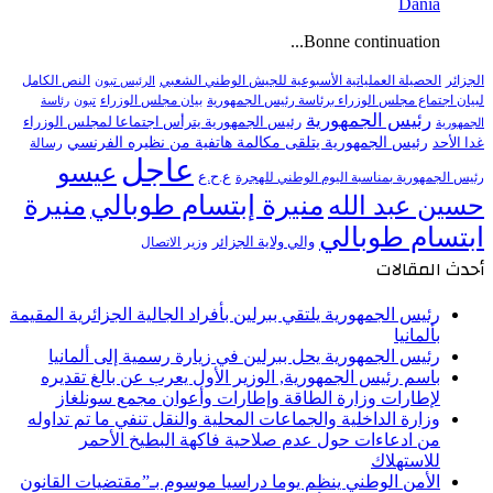
Dania
Bonne continuation...
النص الكامل
الجزائر
الحصيلة العملياتية الأسبوعية للجيش الوطني الشعبي
الرئيس تبون
لبيان اجتماع مجلس الوزراء برئاسة رئيس الجمهورية
بيان مجلس الوزراء
تبون
رئاسة
رئيس الجمهورية
رئيس الجمهورية يترأس اجتماعا لمجلس الوزراء
الجمهورية
رئيس الجمهورية يتلقى مكالمة هاتفية من نظيره الفرنسي
غدا الأحد
رسالة
عاجل
عيسو
ع.ح.ع
رئيس الجمهورية بمناسبة اليوم الوطني للهجرة
منيرة إبتسام طوبالي
منيرة
حسين عبد الله
ابتسام طوبالي
والي ولاية الجزائر
وزير الاتصال
أحدث المقالات
رئيس الجمهورية يلتقي ببرلين بأفراد الجالية الجزائرية المقيمة
بألمانيا
رئيس الجمهورية يحل ببرلين في زيارة رسمية إلى ألمانيا
باسم رئيس الجمهورية, الوزير الأول يعرب عن بالغ تقديره
لإطارات وزارة الطاقة وإطارات وأعوان مجمع سونلغاز
وزارة الداخلية والجماعات المحلية والنقل تنفي ما تم تداوله
من ادعاءات حول عدم صلاحية فاكهة البطيخ الأحمر
للاستهلاك
الأمن الوطني ينظم يوما دراسيا موسوم بـ”مقتضيات القانون