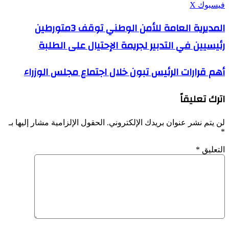
ڤايبر
طباعة
واتساب
ماسنجر
ماسنجر
بينتيريست
فيسبوك
‫X
المديرية
المديرية العامة للأمن الوطني توقف 3متورطين
العامة
رئيسيين في التدبير لجريمة الإحتيال على الطلبة
للأمن
الوطني
توقف
أهم
أهم قرارات الرئيس تبون خلال اجتماع مجلس الوزراء
3متورطين
قرارات
رئيسيين
الرئيس
في
اترك تعليقاً
تبون
التدبير
خلال
لجريمة
اجتماع
الإحتيال
لن يتم نشر عنوان بريدك الإلكتروني.
الحقول الإلزامية مشار إليها بـ
مجلس
على
*
الوزراء
الطلبة
التعليق
*