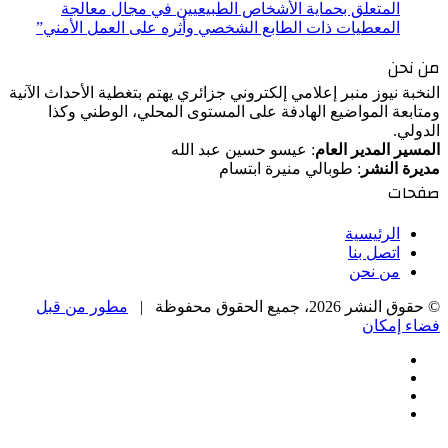
المتعلق بحماية الأشخاص الطبيعيين في مجال معالجة
المعطيات ذات الطابع الشخصي وأثره على العمل الأمني”
من نحن
النخبة نيوز منبر إعلامي إلكتروني جزائري يهتم بتغطية الأحداث الآنية
ومتابعة المواضيع الهادفة على المستوى المحلي، الوطني وكذا
الدولي.
المسير المدير العام
: عيسو حسين عبد الله
مديرة النشر
: طوبالي منيرة ابتسام
صفحات
الرئيسية
اتصل بنا
من نحن
© حقوق النشر 2026، جميع الحقوق محفوظة |
مطور من قبل
فضاء إمكان
فيسبوك
‫X
‫YouTube
انستقرام
‫X
زر
تيلقرام
واتساب
فيسبوك