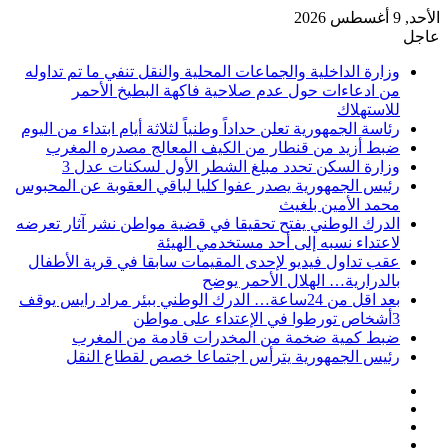
الأحد, 9 أغسطس 2026
عاجل
وزارة الداخلية والجماعات المحلية والنقل تنفي ما تم تداوله
من ادعاءات حول عدم صلاحية فاكهة البطيخ الأحمر
للاستهلاك
رئاسة الجمهورية تعلن حداداً وطنياً لثلاثة أيام ابتداء من اليوم
ضبط أزيد من قنطار من الكيف المعالج مصدره المغرب
وزارة السكن تحدد مبلغ الشطر الأول لسكنات عدل 3
رئيس الجمهورية يصدر عفوا كليا لباقي العقوبة عن المحبوس
محمد الأمين بلغيث
الدرك الوطني يفتح تحقيقا في قضية مواطن نشر آثار تعرضه
لاعتداء نسبه إلى أحد مستخدمي الهيئة
عقب تداول فيديو لإحدى المقيمات سابقا في قرية الأطفال
بالدرارية… الهلال الأحمر يوضح
بعد اقل من 24ساعة… الدرك الوطني ببئر مراد رايس يوقف
3أشخاص تورطوا في الإعتداء على مواطن
ضبط كمية ضخمة من المخدرات قادمة من المغرب
رئيس الجمهورية يترأس اجتماعا خصص لقطاع النقل
فيسبوك
‫X
‫YouTube
انستقرام