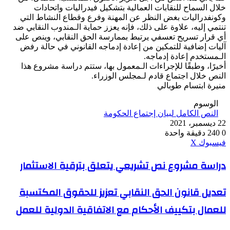
خلال السماح للنقابات العمالية بتشكيل فيدراليات واتحادات
وكونفدراليات بغض النظر عن المهنة وفرع وقطاع النشاط التي
تنتمي إليه، علاوة على ذلك، فإنه يعزز حماية الـمندوب النقابي ضد
أي قرار تسريح تعسفي يرتبط بممارسة الحق النقابي، وينص على
آليات إضافية للتمكين من إعادة إدماجه القانوني في حالة رفض
الـمستخدم إعادة إدماجه.
أخيرًا، وطبقًا للإجراءات الـمعمول بها، ستتم دراسة مشروع هذا
النص خلال اجتماع قادم لـمجلس الوزراء.
منيرة ابتسام طوبالي
الوسوم
النص الكامل لبيان إجتماع الحكومة
22 ديسمبر، 2021
0
240
دقيقة واحدة
ڤايبر
طباعة
واتساب
ماسنجر
ماسنجر
بينتيريست
فيسبوك
‫X
دراسة
دراسة مشروع نص تشريعي يتعلق بترقية الاستثمار
مشروع
نص
تعديل
تعديل قانون الحق النقابي تعزيز للحقوق المكتسبة
تشريعي
قانون
يتعلق
للعمال بتكييف الأحكام مع الاتفاقية الدولية للعمل
الحق
بترقية
النقابي
الاستثمار
تعزيز