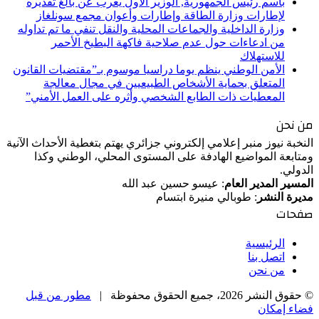
باسم رئيس الجمهورية, الوزير الأول يعرب عن بالغ تقديره
لإطارات وزارة الطاقة وإطارات وأعوان مجمع سونلغاز
وزارة الداخلية والجماعات المحلية والنقل تنفي ما تم تداوله
من ادعاءات حول عدم صلاحية فاكهة البطيخ الأحمر
للاستهلاك
الأمن الوطني ينظم يوما دراسيا موسوم بـ”مقتضيات القانون
المتعلق بحماية الأشخاص الطبيعيين في مجال معالجة
المعطيات ذات الطابع الشخصي وأثره على العمل الأمني”
من نحن
النخبة نيوز منبر إعلامي إلكتروني جزائري يهتم بتغطية الأحداث الآنية
ومتابعة المواضيع الهادفة على المستوى المحلي، الوطني وكذا
الدولي.
المسير المدير العام
: عيسو حسين عبد الله
مديرة النشر
: طوبالي منيرة ابتسام
صفحات
الرئيسية
اتصل بنا
من نحن
© حقوق النشر 2026، جميع الحقوق محفوظة |
مطور من قبل
فضاء إمكان