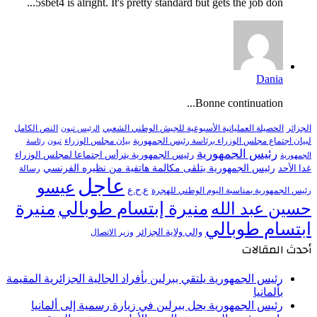
5sbet4 is alright. It's pretty standard but gets the job don...
Dania
Bonne continuation...
النص الكامل
الجزائر
الحصيلة العملياتية الأسبوعية للجيش الوطني الشعبي
الرئيس تبون
لبيان اجتماع مجلس الوزراء برئاسة رئيس الجمهورية
بيان مجلس الوزراء
تبون
رئاسة
رئيس الجمهورية
رئيس الجمهورية يترأس اجتماعا لمجلس الوزراء
الجمهورية
رئيس الجمهورية يتلقى مكالمة هاتفية من نظيره الفرنسي
غدا الأحد
رسالة
عاجل
عيسو
ع.ح.ع
رئيس الجمهورية بمناسبة اليوم الوطني للهجرة
منيرة إبتسام طوبالي
منيرة
حسين عبد الله
ابتسام طوبالي
والي ولاية الجزائر
وزير الاتصال
أحدث المقالات
رئيس الجمهورية يلتقي ببرلين بأفراد الجالية الجزائرية المقيمة
بألمانيا
رئيس الجمهورية يحل ببرلين في زيارة رسمية إلى ألمانيا