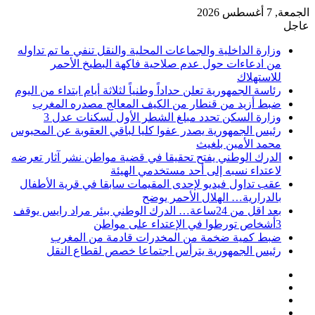
الجمعة, 7 أغسطس 2026
عاجل
وزارة الداخلية والجماعات المحلية والنقل تنفي ما تم تداوله
من ادعاءات حول عدم صلاحية فاكهة البطيخ الأحمر
للاستهلاك
رئاسة الجمهورية تعلن حداداً وطنياً لثلاثة أيام ابتداء من اليوم
ضبط أزيد من قنطار من الكيف المعالج مصدره المغرب
وزارة السكن تحدد مبلغ الشطر الأول لسكنات عدل 3
رئيس الجمهورية يصدر عفوا كليا لباقي العقوبة عن المحبوس
محمد الأمين بلغيث
الدرك الوطني يفتح تحقيقا في قضية مواطن نشر آثار تعرضه
لاعتداء نسبه إلى أحد مستخدمي الهيئة
عقب تداول فيديو لإحدى المقيمات سابقا في قرية الأطفال
بالدرارية… الهلال الأحمر يوضح
بعد اقل من 24ساعة… الدرك الوطني ببئر مراد رايس يوقف
3أشخاص تورطوا في الإعتداء على مواطن
ضبط كمية ضخمة من المخدرات قادمة من المغرب
رئيس الجمهورية يترأس اجتماعا خصص لقطاع النقل
فيسبوك
‫X
‫YouTube
انستقرام