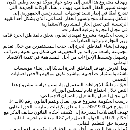
ويهدف مشروع هذا النص إلى وضع جهاز موحّد ذو بعد وطني تكون
مهمته تسيير العقار الصناعي. ويهدف إنشاء الوكالة الجديدة، التي
تندرج أيضًا في إطار تنفيذ توجيهات السيد رئيس الجمهورية، إلى
التكفل بـمسألة منح وتسيير العقار الصناعي، الذي يشكل أحد القيود
الرئيسية التي تعيق إنجاز الـمشاريع الاستثمارية.
في مجال التجارة وترقية الصادرات:
درست الحكومة مشروع تمهيدي لقانون يتعلق بالمناطق الحرة قدّمه
وزير التجارة وترقية الصادرات.
ويهدف إنشاء المناطق الحرة إلى جذب الـمستثمرين من خلال تقديم
مجموعة واسعة من التدابير التحفيزية، في شكل بنى تحتية وضرائب
وتسهيل وتبسيط الإجراءات من أجل الـمساهمة في تنمية الاقتصاد
الوطني.
لهذا الغرض، تهدف المناطق الحرة أساسًا إلى إنشاء مؤسسات
ناشئة واستثمارات أجنبية مباشرة تكون موجّهة بالأخص لعمليات
التصدير.
أخيرًا، وطبقًا للإجراءات الـمعمول بها، ستتم دراسة مشروع هذا
النص خلال اجتماع قادم لـمجلس الوزراء.
في مجال العمل والتشغيل والضمان الاجتماعي:
درست الحكومة مشروع قانون يعدل ويتمم القانون رقم 90 ــ 14
الـمؤرخ في 2/06/1990، والـمتعلق بكيفيات ممارسة الحق النقابي.
تهدف التعديلات الـمدرجة إلى تكييف أحكام القانون سالف الذكر مع
أحكام الاتفاقية الدولية للعمل رقم 87 الـمتعلقة بالحرية النقابية
وحماية حق التنظيم النقابي.
كما يأتي هذا النص من أجل تعزيز الحقوق الـمكتسبة للعمال، من