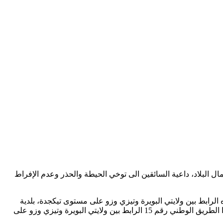
ل البلاد، داعية السائقين الى توخي الحيطة والحذر وعدم الإفراط
مية على الفيسبوك لمصالح الدرك الوطني، فإن ولاية البويرة عرفت غلق الطريق الوطني رقم 33 في شطره الرابط بين ولايتي البويرة وتيزي وزو على مستوى تيكجدة، بلدية
الأصنام، والطريق الوطني رقم 30 في شطره الرابط بين بلدية الصهاريج (البويرة) و واسيف (تيزي وزو) على مستوى منطقة تيزي نكولان وكذا الطريق الوطني رقم 15 الرابط بين ولايتي البويرة وتيزي وزو على