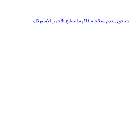
ءات حول عدم صلاحية فاكهة البطيخ الأحمر للاستهلاك