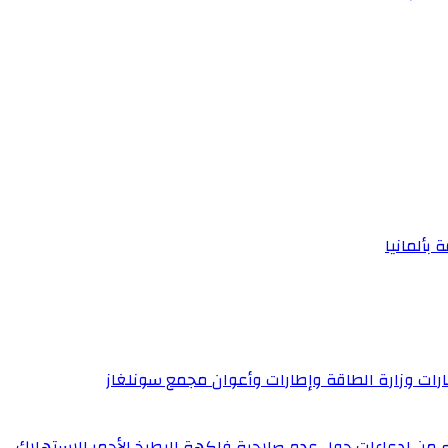
 بألمانيا
إطارات وزارة الطاقة وإطارات وأعوان مجمع سونلغاز
له من ادعاءات حول عدم صلاحية فاكهة البطيخ الأحمر للاستهلاك