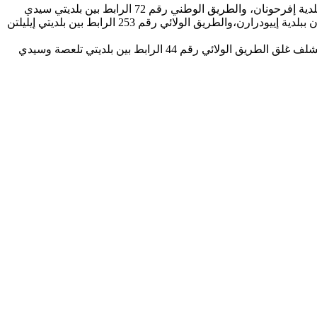
كما تسبب التساقط الكثيف للثلوج بولاية تيزي وزو في غلق الطريق الوطني رقم 15 الرابط بين البويرة وتيزي وزو على مستوى فج تيروردة ببلدية إفرحونان، والطريق الوطني رقم 72 الرابط بين بلديتي سيدي
نعمان ومكودة على مستوى قرية الزاوية، والطريق الوطني رقم 30 في شطره الرابط بين البويرة وتيزي وزو على مستوى منطقة تيزي نكولان ببلدية إييودرارن،والطريق الولائي رقم 253 الرابط بين بلديتي إيليلتن
وشهدت ولاية بجاية هي الأخرى بسبب تراكم الثلوج غلق طريقها الوطني رقم 26 أعلى مستوى قرية مليحة ببلدية شلاطة، في حين تم بولاية الشلف غلق الطريق الولائي رقم 44 الرابط بين بلديتي تلعصة وسيدي