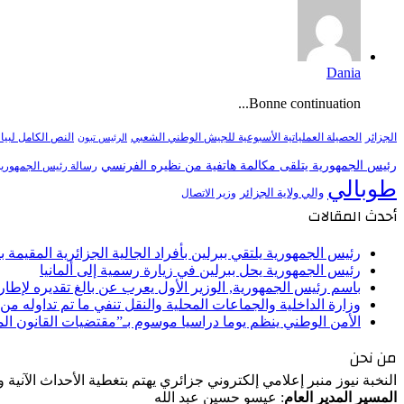
Dania
Bonne continuation...
النص الكامل لبيا
الجزائر
الحصيلة العملياتية الأسبوعية للجيش الوطني الشعبي
الرئيس تبون
رئيس الجمهورية يتلقى مكالمة هاتفية من نظيره الفرنسي
رسالة رئيس الجمهورية 
طوبالي
والي ولاية الجزائر
وزير الاتصال
أحدث المقالات
رئيس الجمهورية يلتقي ببرلين بأفراد الجالية الجزائرية المقيمة بأل
رئيس الجمهورية يحل ببرلين في زيارة رسمية إلى ألمانيا
باسم رئيس الجمهورية, الوزير الأول يعرب عن بالغ تقديره لإط
وزارة الداخلية والجماعات المحلية والنقل تنفي ما تم تداوله م
الأمن الوطني ينظم يوما دراسيا موسوم بـ”مقتضيات القانون ا
من نحن
النخبة نيوز منبر إعلامي إلكتروني جزائري يهتم بتغطية الأحداث الآنية
المسير المدير العام
: عيسو حسين عبد الله