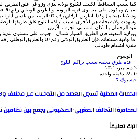
وشلاطة (بجاية) وكذا الطريق الولائي رقم 09 الرابط بين بلديتي أيلولة وأومالو.
عبد الرحمان بالمكان المسمى الجرف الأزرق.
وبولاية المدية، فإن الطريق السيار شمال – جنوب على مستوى بلدية
أما بولاية مستغانم،فإن الطريق الولائي رقم 60 والطريق الوطني رقم 11 مغلقان بسبب ارتفاع منسوب المياه.
منيرة ابتسام طوبالي
الوسوم
عدة طرق مغلقة بسبب تراكم الثلوج
3 ديسمبر، 2021
0
222
دقيقة واحدة
ڤايبر
طباعة
واتساب
ماسنجر
ماسنجر
بينتيريست
فيسبوك
‫X
الحماية
الحماية المدنية تسجل العديد من التدخلات عبر مختلف ولايات الوطن خل
المدنية
تسجل
لعمامرة:
لعمامرة: التحالف المغربي-الصهيوني يجمع بين نظامين 
العديد
التحالف
من
المغربي-
التدخلات
اترك تعليقاً
الصهيوني
عبر
يجمع
مختلف
بين
ولايات