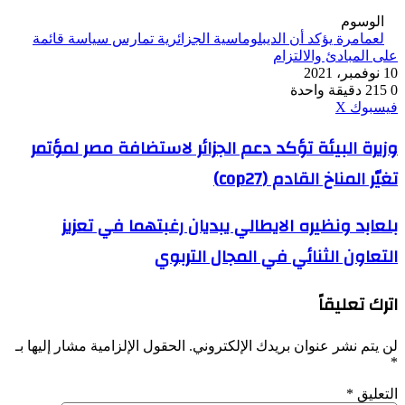
الوسوم
لعمامرة يؤكد أن الديبلوماسية الجزائرية تمارس سياسة قائمة
على المبادئ والالتزام
10 نوفمبر، 2021
0
215
دقيقة واحدة
ڤايبر
طباعة
واتساب
ماسنجر
ماسنجر
بينتيريست
فيسبوك
‫X
وزيرة
وزيرة البيئة تؤكد دعم الجزائر لاستضافة مصر لمؤتمر
البيئة
تغيّر المناخ القادم (cop27)
تؤكد
دعم
الجزائر
بلعابد
بلعابد ونظيره الايطالي يبديان رغبتهما في تعزيز
لاستضافة
ونظيره
مصر
التعاون الثنائي في المجال التربوي
الايطالي
لمؤتمر
يبديان
تغيّر
رغبتهما
المناخ
اترك تعليقاً
في
القادم
تعزيز
(cop27)
التعاون
لن يتم نشر عنوان بريدك الإلكتروني.
الحقول الإلزامية مشار إليها بـ
الثنائي
*
في
المجال
التعليق
*