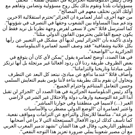
مسؤوليات بلدنا ونقوم بذلك بكل روح مسؤولية وتضامن وتفاهم مع
أولئك الذين نختلف معهم في المصالح”.
من جهة أخرى، أشار لعمامرة ان الجزائر”تحترم استقلالية الاخرين
وتدعم مبدأ المساواة بين الشعوب وحقها في التصرف في شؤونها”.
كما استرسل قائلا “نحن لا نسعى لفرض وجهة نظرنا بل نريد فقط أن
يكون جميع الفاعلين يحترمون القانون الدولي مثلنا”.
ولدى تأكيده بأن “الجزائر ليس لديها أي مشكل في التعبير عن رأيها
بكل علانية وشفافية” فقد وصف السيد لعمامرة الديبلوماسية
الجزائرية ب”الواضحة”.
في هذا الصدد، اوضح لعمامرة يقول “يمكن لأي كان أن يتوقع في
بعض الظروف طريقة ردنا لأن ردود أفعالنا غير مرتجلة بل أنها ترتكز
على مبادئنا وتاريخنا والتزاماتنا”.
وأضاف قائلا “عندما ندافع عن مبادئ، نبتعد كل البعد عن التطرف
ونحاول أن نقوم بذلك بطريقة بناءة لأننا نؤمن بقيم التعايش السلمي
وحسن التعامل المتناغم واحترام الجميع”.
وأكد رئيس الدبلوماسية الجزائرية في هذا الصدد أن “الجزائر لن تقبل
أبدا النزعة التوسعية وارهاب دولة والاحتلال غير الشرعي لأراضي
الغير (…) لاسيما في منطقتنا وفي جوارنا المباشر”.
واعتبر لعمامرة أن “الوضع الدولي مضطرب والأساسيات
مزعزعة”، متأسفا للارتجال والتراجع عن التزامات ومواقف نفعية.
كما تأسف كذلك لردود الأفعال المستعجلة التي لا يراعي أصحابها
المنظور التاريخي، وقال في هذا الشأن “نشهد تدمير المغرب العربي
مع أن مصير شعوبنا يملي ضرورة تعزيز هذا التوجه النفعي”.