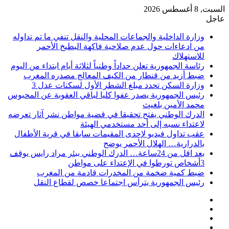
السبت, 8 أغسطس 2026
عاجل
وزارة الداخلية والجماعات المحلية والنقل تنفي ما تم تداوله
من ادعاءات حول عدم صلاحية فاكهة البطيخ الأحمر
للاستهلاك
رئاسة الجمهورية تعلن حداداً وطنياً لثلاثة أيام ابتداء من اليوم
ضبط أزيد من قنطار من الكيف المعالج مصدره المغرب
وزارة السكن تحدد مبلغ الشطر الأول لسكنات عدل 3
رئيس الجمهورية يصدر عفوا كليا لباقي العقوبة عن المحبوس
محمد الأمين بلغيث
الدرك الوطني يفتح تحقيقا في قضية مواطن نشر آثار تعرضه
لاعتداء نسبه إلى أحد مستخدمي الهيئة
عقب تداول فيديو لإحدى المقيمات سابقا في قرية الأطفال
بالدرارية… الهلال الأحمر يوضح
بعد اقل من 24ساعة… الدرك الوطني ببئر مراد رايس يوقف
3أشخاص تورطوا في الإعتداء على مواطن
ضبط كمية ضخمة من المخدرات قادمة من المغرب
رئيس الجمهورية يترأس اجتماعا خصص لقطاع النقل
فيسبوك
‫X
‫YouTube
انستقرام