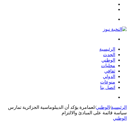
مقال
الوضع
عشوائي
المظلم
القائمة
بحث
عن
الرئيسية
الحدث
الوطني
محليات
ثقافي
الدولي
منوعات
اتصل بنا
بحث
عن
الرئيسية
/
الوطني
/
لعمامرة يؤكد أن الديبلوماسية الجزائرية تمارس
سياسة قائمة على المبادئ والالتزام
الوطني