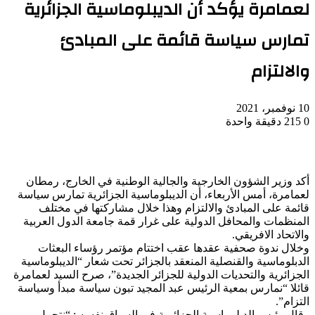
لعمامرة يؤكد أن الديبلوماسية الجزائرية
تمارس سياسة قائمة على المبادئ
والالتزام
10 نوفمبر، 2021
0
215
دقيقة واحدة
أكد وزير الشؤون الخارجية والجالية الوطنية في الخارج، رمطان
لعمامرة، أمس الأربعاء، أن الديبلوماسية الجزائرية تمارس سياسة
قائمة على المبادئ والالتزام وهذا خلال مشاركتها في مختلف
المنظمات والمحافل الدولية على غرار قمة جامعة الدول العربية
والاتحاد الافريقي.
وخلال ندوة صحفية عقدها عقب اختتام مؤتمر رؤساء البعثات
الدبلوماسية والقنصلية المنعقد بالجزائر تحت شعار “الديبلوماسية
الجزائرية والتحديات الدولية للجزائر الجديدة”، صرح السيد لعمامرة
قائلا “نمارس بمعية الرئيس عبد المجيد تبون سياسة مبدأ وسياسة
التزام”.
وقال رئيس الدبلوماسية الجزائرية في السياق نفسه : “نتحمل