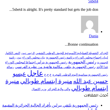
5sbet4
5sbet4 is alright. It's pretty standard but gets the job don...
Dania
Bonne continuation...
النص الكامل
الجزائر
الحصيلة العملياتية الأسبوعية للجيش الوطني الشعبي
الرئيس تبون
لبيان اجتماع مجلس الوزراء برئاسة رئيس الجمهورية
بيان مجلس الوزراء
تبون
رئاسة
رئيس الجمهورية
رئيس الجمهورية يترأس اجتماعا لمجلس الوزراء
الجمهورية
رئيس الجمهورية يتلقى مكالمة هاتفية من نظيره الفرنسي
غدا الأحد
رسالة
عاجل
عيسو
ع.ح.ع
رئيس الجمهورية بمناسبة اليوم الوطني للهجرة
منيرة إبتسام طوبالي
منيرة
حسين عبد الله
ابتسام طوبالي
والي ولاية الجزائر
وزير الاتصال
أحدث المقالات
رئيس الجمهورية يلتقي ببرلين بأفراد الجالية الجزائرية المقيمة
بألمانيا