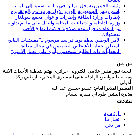
رئيس الجمهورية يحل ببرلين في زيارة رسمية إلى ألمانيا
باسم رئيس الجمهورية, الوزير الأول يعرب عن بالغ تقديره
لإطارات وزارة الطاقة وإطارات وأعوان مجمع سونلغاز
وزارة الداخلية والجماعات المحلية والنقل تنفي ما تم تداوله
من ادعاءات حول عدم صلاحية فاكهة البطيخ الأحمر
للاستهلاك
الأمن الوطني ينظم يوما دراسيا موسوم بـ”مقتضيات القانون
المتعلق بحماية الأشخاص الطبيعيين في مجال معالجة
المعطيات ذات الطابع الشخصي وأثره على العمل الأمني”
من نحن
النخبة نيوز منبر إعلامي إلكتروني جزائري يهتم بتغطية الأحداث الآنية
ومتابعة المواضيع الهادفة على المستوى المحلي، الوطني وكذا
الدولي.
المسير المدير العام
: عيسو حسين عبد الله
مديرة النشر
: طوبالي منيرة ابتسام
صفحات
الرئيسية
اتصل بنا
من نحن