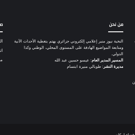
من نحن
ص
النخبة نيوز منبر إعلامي إلكتروني جزائري يهتم بتغطية الأحداث الآنية
ال
ومتابعة المواضيع الهادفة على المستوى المحلي، الوطني وكذا
ات
الدولي.
من
المسير المدير العام
: عيسو حسين عبد الله
مديرة النشر
: طوبالي منيرة ابتسام
ن
فضاء إمكان