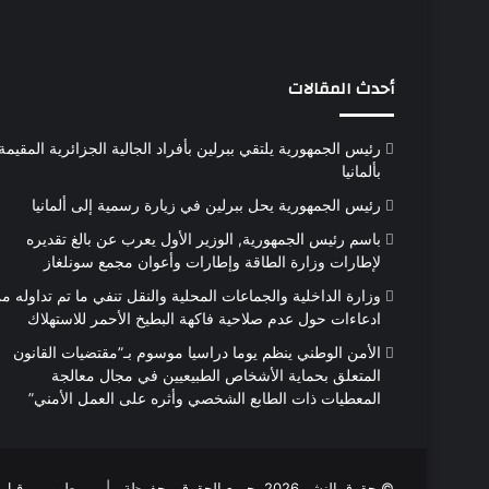
أحدث المقالات
رئيس الجمهورية يلتقي ببرلين بأفراد الجالية الجزائرية المقيمة
بألمانيا
رئيس الجمهورية يحل ببرلين في زيارة رسمية إلى ألمانيا
باسم رئيس الجمهورية, الوزير الأول يعرب عن بالغ تقديره
لإطارات وزارة الطاقة وإطارات وأعوان مجمع سونلغاز
وزارة الداخلية والجماعات المحلية والنقل تنفي ما تم تداوله م
ادعاءات حول عدم صلاحية فاكهة البطيخ الأحمر للاستهلاك
الأمن الوطني ينظم يوما دراسيا موسوم بـ”مقتضيات القانون
المتعلق بحماية الأشخاص الطبيعيين في مجال معالجة
المعطيات ذات الطابع الشخصي وأثره على العمل الأمني”
© حقوق النشر 2026، جميع الحقوق محفوظة |
مطور من قبل 