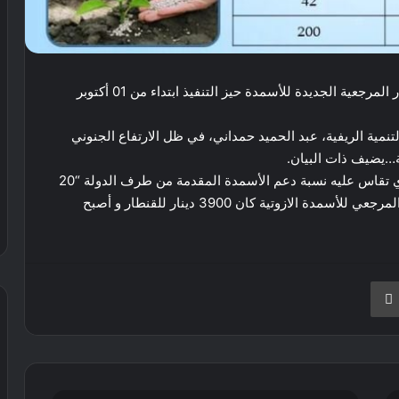
أعلنت وزارة الفلاحة والتنمية الريفية، عن دخول الأسعار المرجعية الجديدة للأسمدة حيز التنفيذ ابتداء من 01 أكتوبر
تنمية الريفية، عبد الحميد حمداني، في ظل الارتفاع الجنوني
ة…يضيف ذات البيان.
كما أشار الأخير، إلى أن السعر المرجعي هو السعر الذي تقاس عليه نسبة دعم الأسمدة المقدمة من طرف الدولة “20
بالمائة من السعر المرجعي”، وكمثال على هذا “السعر المرجعي للأسمدة الازوتية كان 3900 دينار للقنطار و أصبح
نجر
طباعة
رئيس