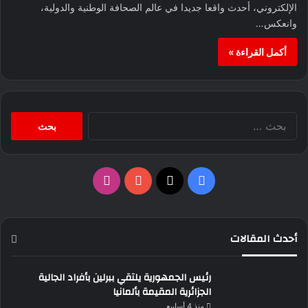
الإلكتروني، أحدث واقعا جديدا في عالم الصحافة الوطنية والدولية،
وانعكس…
أكمل القراءة »
البحث
عن:
‫X
فيسبوك
‫YouTube
انستقرام
أحدث المقالات
رئيس الجمهورية يلتقي ببرلين بأفراد الجالية
الجزائرية المقيمة بألمانيا
منذ 4 أسابيع