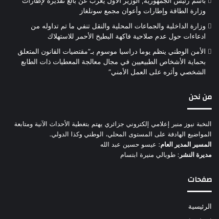
باسم رئيس الجمهورية, الوزير الأول يعرب عن بالغ تقديره لإطارات
وزارة الطاقة وإطارات وأعوان مجمع سونلغاز
وزارة الداخلية والجماعات المحلية والنقل تنفي ما تم تداوله من
ادعاءات حول عدم صلاحية فاكهة البطيخ الأحمر للاستهلاك
الأمن الوطني ينظم يوما دراسيا موسوم بـ”مقتضيات القانون المتعلق
بحماية الأشخاص الطبيعيين في مجال معالجة المعطيات ذات الطابع
الشخصي وأثره على العمل الأمني”
من نحن
النخبة نيوز منبر إعلامي إلكتروني جزائري يهتم بتغطية الأحداث الآنية ومتابعة
المواضيع الهادفة على المستوى المحلي، الوطني وكذا الدولي.
المسير المدير العام
: عيسو حسين عبد الله
مديرة النشر
: طوبالي منيرة ابتسام
صفحات
الرئيسية