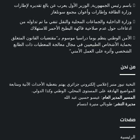
باسم رئيس الجمهورية, الوزير الأول يعرب عن بالغ تقديره لإطارات
وزارة الطاقة وإطارات وأعوان مجمع سونلغاز
وزارة الداخلية والجماعات المحلية والنقل تنفي ما تم تداوله من
ادعاءات حول عدم صلاحية فاكهة البطيخ الأحمر للاستهلاك
الأمن الوطني ينظم يوما دراسيا موسوم بـ”مقتضيات القانون المتعلق
بحماية الأشخاص الطبيعيين في مجال معالجة المعطيات ذات الطابع
الشخصي وأثره على العمل الأمني”
من نحن
النخبة نيوز منبر إعلامي إلكتروني جزائري يهتم بتغطية الأحداث الآنية ومتابعة
المواضيع الهادفة على المستوى المحلي، الوطني وكذا الدولي.
المسير المدير العام
: عيسو حسين عبد الله
مديرة النشر
: طوبالي منيرة ابتسام
صفحات
الرئيسية