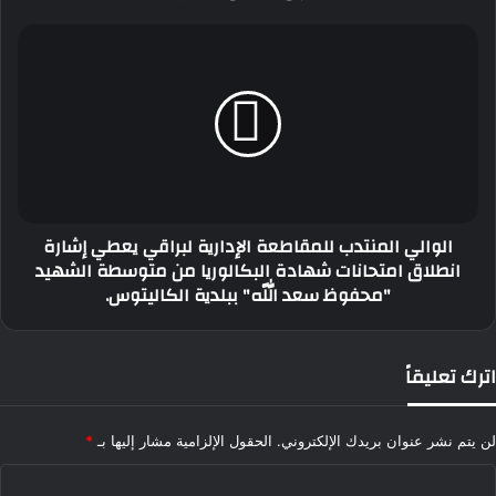
الوالي
المنتدب
للمقاطعة
الإدارية
لبراقي
يعطي
إشارة
انطلاق
امتحانات
الوالي المنتدب للمقاطعة الإدارية لبراقي يعطي إشارة
شهادة
انطلاق امتحانات شهادة البكالوريا من متوسطة الشهيد
البكالوريا
"محفوظ سعد اللّه" ببلدية الكاليتوس.
من
متوسطة
الشهيد
"محفوظ
اترك تعليقاً
سعد
اللّه"
ببلدية
لن يتم نشر عنوان بريدك الإلكتروني.
الحقول الإلزامية مشار إليها بـ
*
الكاليتوس.
ا