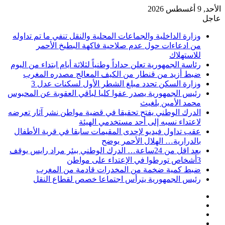
الأحد, 9 أغسطس 2026
عاجل
وزارة الداخلية والجماعات المحلية والنقل تنفي ما تم تداوله
من ادعاءات حول عدم صلاحية فاكهة البطيخ الأحمر
للاستهلاك
رئاسة الجمهورية تعلن حداداً وطنياً لثلاثة أيام ابتداء من اليوم
ضبط أزيد من قنطار من الكيف المعالج مصدره المغرب
وزارة السكن تحدد مبلغ الشطر الأول لسكنات عدل 3
رئيس الجمهورية يصدر عفوا كليا لباقي العقوبة عن المحبوس
محمد الأمين بلغيث
الدرك الوطني يفتح تحقيقا في قضية مواطن نشر آثار تعرضه
لاعتداء نسبه إلى أحد مستخدمي الهيئة
عقب تداول فيديو لإحدى المقيمات سابقا في قرية الأطفال
بالدرارية… الهلال الأحمر يوضح
بعد اقل من 24ساعة… الدرك الوطني ببئر مراد رايس يوقف
3أشخاص تورطوا في الإعتداء على مواطن
ضبط كمية ضخمة من المخدرات قادمة من المغرب
رئيس الجمهورية يترأس اجتماعا خصص لقطاع النقل
فيسبوك
‫X
‫YouTube
انستقرام