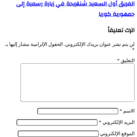
الفريق
الفريق أول السعيد شنڨريحة في زيارة رسمية إلى
لنشاط
أول
شبكة
جمهورية كوريا
السعيد
إجرامية
شنڨريحة
مختصة
في
في
اترك تعليقاً
زيارة
المتاجرة
رسمية
بالأقراص
إلى
لن يتم نشر عنوان بريدك الإلكتروني.
الحقول الإلزامية مشار إليها بـ
المهلوسة
جمهورية
*
والمخدرات
كوريا
التعليق
*
الاسم
*
البريد الإلكتروني
*
الموقع الإلكتروني