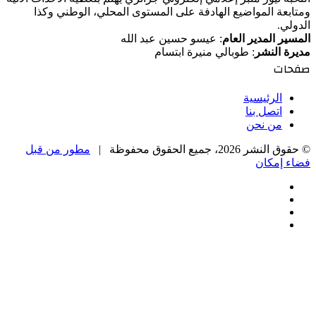
ومتابعة المواضيع الهادفة على المستوى المحلي، الوطني وكذا
الدولي.
المسير المدير العام
: عيسو حسين عبد الله
مديرة النشر
: طوبالي منيرة ابتسام
صفحات
الرئيسية
اتصل بنا
من نحن
© حقوق النشر 2026، جميع الحقوق محفوظة |
مطور من قبل
فضاء إمكان
فيسبوك
‫X
‫YouTube
انستقرام
‫X
زر
تيلقرام
واتساب
فيسبوك
الذهاب
إلى
الأعلى