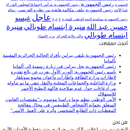
رئيس الجمهورية
رئيس الجمهورية يترأس اجتماعا لمجلس الوزراء
الجمهورية
رئيس الجمهورية يتلقى مكالمة هاتفية من نظيره الفرنسي
غدا الأحد
رسالة
عاجل
عيسو
ع.ح.ع
رئيس الجمهورية بمناسبة اليوم الوطني للهجرة
منيرة إبتسام طوبالي
منيرة
حسين عبد الله
ابتسام طوبالي
والي ولاية الجزائر
وزير الاتصال
أحدث المقالات
رئيس الجمهورية يلتقي ببرلين بأفراد الجالية الجزائرية المقيمة
بألمانيا
رئيس الجمهورية يحل ببرلين في زيارة رسمية إلى ألمانيا
باسم رئيس الجمهورية, الوزير الأول يعرب عن بالغ تقديره
لإطارات وزارة الطاقة وإطارات وأعوان مجمع سونلغاز
وزارة الداخلية والجماعات المحلية والنقل تنفي ما تم تداوله
من ادعاءات حول عدم صلاحية فاكهة البطيخ الأحمر
للاستهلاك
الأمن الوطني ينظم يوما دراسيا موسوم بـ”مقتضيات القانون
المتعلق بحماية الأشخاص الطبيعيين في مجال معالجة
المعطيات ذات الطابع الشخصي وأثره على العمل الأمني”
من نحن
النخبة نيوز منبر إعلامي إلكتروني جزائري يهتم بتغطية الأحداث الآنية