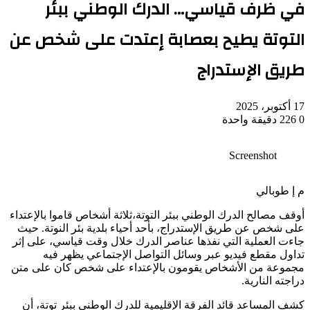
في ظرف قياسي… الدرك الوطني ببئر
التوتة يطيح بعصابة إعتدت على شخص عن
طريق الإستدراج
17 أكتوبر، 2025
0
226
دقيقة واحدة
Screenshot
م إ طوبالي
أوقف مصالح الدرك الوطني ببئر التوتة،ثلاثة أشخاص قاموا بالإعتداء
على شخص عن طريق الإستدراج، بأحد أحياء بلدية بئر النوتة. حيث
جاءت العملية التي نفذها عناصر الدرك خلال وقت قياسي، على إثر
تداول مقطع فيديو عبر وسائل التواصل الإجتماعي يظهر فيه
مجموعة من الأشخاص يقومون بالإعتداء على شخص كان على متن
دراجته النارية.
كشف المساعد قائد الفرقة الإقليمية للدرك الوطني ببئر توتة، أن