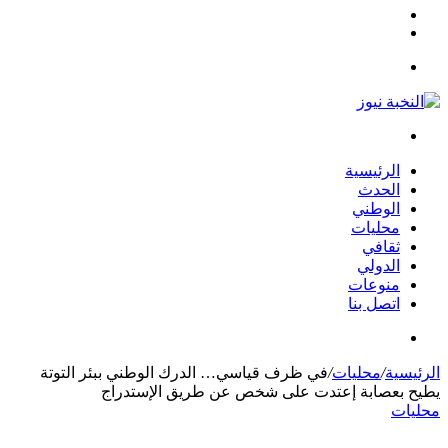
مقال
الوضع
عشوائي
المظلم
القائمة
بحث
عن
الرئيسية
الحدث
الوطني
محليات
ثقافي
الدولي
منوعات
اتصل بنا
بحث
عن
الرئيسية
/
محليات
/
في ظرف قياسي… الدرك الوطني ببئر التوتة
يطيح بعصابة إعتدت على شخص عن طريق الإستدراج
محليات