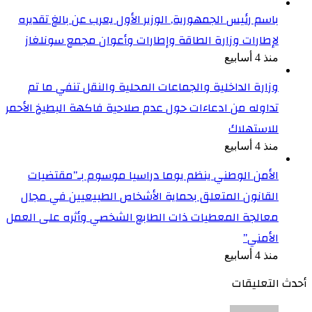
باسم رئيس الجمهورية, الوزير الأول يعرب عن بالغ تقديره
لإطارات وزارة الطاقة وإطارات وأعوان مجمع سونلغاز
منذ 4 أسابيع
وزارة الداخلية والجماعات المحلية والنقل تنفي ما تم
تداوله من ادعاءات حول عدم صلاحية فاكهة البطيخ الأحمر
للاستهلاك
منذ 4 أسابيع
الأمن الوطني ينظم يوما دراسيا موسوم بـ”مقتضيات
القانون المتعلق بحماية الأشخاص الطبيعيين في مجال
معالجة المعطيات ذات الطابع الشخصي وأثره على العمل
الأمني”
منذ 4 أسابيع
أحدث التعليقات