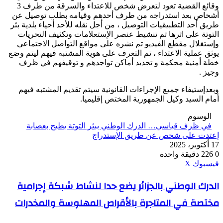
وقائع القضية تعود لتعرض شخص للاعتداء والسرقة من طرف 3
أشخاص بعد استدراجه من طرف أحدهم وقيامه بطلب توصيل عن
طريق أحد التطبيقيات التوصيل ، من أجل نقله للأحد أحياء بلدية بئر
التوتة على اثرها تم تنشيط عنصر الإستعلامات وتكثيف التحريات
وإستغلال مقطع الفيديو تم نشره على مواقع التواصل الاجتماعي
يوثق عملية الاعتداء ، تم التعرف على هوية المشتبه فيهم ليتم وضع
خطة أمنية محكمة و تحديد أماكن تواجدهم و توقيفهم في ظرف
وجيز .
وبعدإستيفاء جميع الإجراءات القانونية سيتم تقديم المشتبه فيهم
أمام السيد وكيل الجمهورية المختص إقليميا.
الوسوم
في ظرف قياسي… الدرك الوطني ببئر التوتة يطيح بعصابة
إعتدت على شخص عن طريق الإستدراج
17 أكتوبر، 2025
0
226
دقيقة واحدة
ڤايبر
طباعة
واتساب
ماسنجر
ماسنجر
بينتيريست
فيسبوك
‫X
الدرك
الدرك الوطني بالجزائر يضع حدا لنشاط شبكة إجرامية
الوطني
مختصة في المتاجرة بالأقراص المهلوسة والمخدرات
بالجزائر
يضع
حدا