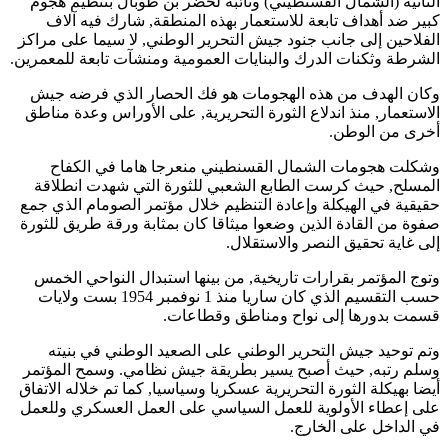
الثانية (الشمال القسنطيني) ونائبه لخضر بن طوبال بتنظيم هجوم
كبير ضد أهداف تابعة للاستعمار بهذه المنطقة, شارك فيه آلاف
الفلاحين إلى جانب جنود جيش التحرير الوطني, لا سيما على مراكز
الشرطة وثكنات الدرك والبنايات العمومية ومنشآت تابعة للمعمرين.
وكان الهدف من هذه الهجومات هو فك الحصار الذي فرضه جيش
الاستعمار, منذ اندلاع الثورة التحريرية, على الأوراس وعدة مناطق
أخرى من الوطن.
وشكلت هجومات الشمال القسنطيني منعرجا هاما في الكفاح
المسلح, حيث كرست الطابع الشعبي للثورة التي شهدت انطلاقة
حقيقية في الهيكلة وإعادة التنظيم خلال مؤتمر الصومام الذي جمع
صفوة من القادة الذين وضعوا ميثاقا كان بمثابة ورقة طريق للثورة
إلى غاية تحقيق النصر والاستقلال.
وتوج المؤتمر بقرارات تاريخية, من بينها استبدال النواحي الخمس
حسب التقسيم الذي كان ساريا منذ 1 نوفمبر 1954 بست ولايات
قسمت بدورها إلى نواح ومناطق وقطاعات.
وتم توحيد جيش التحرير الوطني على الصعيد الوطني في بنيته
وسلم رتبه, حيث أصبح يسير بطريقة جيش نظامي. وسمح المؤتمر
أيضا بهيكلة الثورة التحريرية عسكريا وسياسيا, كما تم خلاله الاتفاق
على إعطاء الأولوية للعمل السياسي على العمل العسكري وللعمل
في الداخل على الخارج.