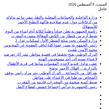
السبت, 8 أغسطس 2026
عاجل
وزارة الداخلية والجماعات المحلية والنقل تنفي ما تم تداوله
من ادعاءات حول عدم صلاحية فاكهة البطيخ الأحمر
للاستهلاك
رئاسة الجمهورية تعلن حداداً وطنياً لثلاثة أيام ابتداء من اليوم
ضبط أزيد من قنطار من الكيف المعالج مصدره المغرب
وزارة السكن تحدد مبلغ الشطر الأول لسكنات عدل 3
رئيس الجمهورية يصدر عفوا كليا لباقي العقوبة عن المحبوس
محمد الأمين بلغيث
الدرك الوطني يفتح تحقيقا في قضية مواطن نشر آثار تعرضه
لاعتداء نسبه إلى أحد مستخدمي الهيئة
عقب تداول فيديو لإحدى المقيمات سابقا في قرية الأطفال
بالدرارية… الهلال الأحمر يوضح
بعد اقل من 24ساعة… الدرك الوطني ببئر مراد رايس يوقف
3أشخاص تورطوا في الإعتداء على مواطن
ضبط كمية ضخمة من المخدرات قادمة من المغرب
رئيس الجمهورية يترأس اجتماعا خصص لقطاع النقل
فيسبوك
‫X
‫YouTube
انستقرام