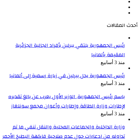
‫X
‫YouTube
انستقرام
أحدث المقالات
رئيس الجمهورية يلتقي ببرلين بأفراد الجالية الجزائرية
المقيمة بألمانيا
منذ 3 أسابيع
رئيس الجمهورية يحل ببرلين في زيارة رسمية إلى ألمانيا
منذ 3 أسابيع
باسم رئيس الجمهورية, الوزير الأول يعرب عن بالغ تقديره
لإطارات وزارة الطاقة وإطارات وأعوان مجمع سونلغاز
منذ 3 أسابيع
وزارة الداخلية والجماعات المحلية والنقل تنفي ما تم
تداوله من ادعاءات حول عدم صلاحية فاكهة البطيخ الأحمر