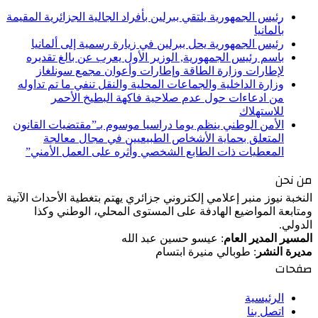
رئيس الجمهورية يلتقي ببرلين بأفراد الجالية الجزائرية المقيمة
بألمانيا
رئيس الجمهورية يحل ببرلين في زيارة رسمية إلى ألمانيا
باسم رئيس الجمهورية, الوزير الأول يعرب عن بالغ تقديره
لإطارات وزارة الطاقة وإطارات وأعوان مجمع سونلغاز
وزارة الداخلية والجماعات المحلية والنقل تنفي ما تم تداوله
من ادعاءات حول عدم صلاحية فاكهة البطيخ الأحمر
للاستهلاك
الأمن الوطني ينظم يوما دراسيا موسوم بـ”مقتضيات القانون
المتعلق بحماية الأشخاص الطبيعيين في مجال معالجة
المعطيات ذات الطابع الشخصي وأثره على العمل الأمني”
من نحن
النخبة نيوز منبر إعلامي إلكتروني جزائري يهتم بتغطية الأحداث الآنية
ومتابعة المواضيع الهادفة على المستوى المحلي، الوطني وكذا
الدولي.
المسير المدير العام
: عيسو حسين عبد الله
مديرة النشر
: طوبالي منيرة ابتسام
صفحات
الرئيسية
اتصل بنا