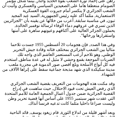
راهن على إخماد ثورة الشعب بقوة الحديد والنار, بينما شكل مؤتمر
الصومام منعطفا هاما على الصعيدين السياسي والعسكري وأثبت أن
الشعب الجزائري لا ينكسر أمام جبروت القوة العسكرية
الاستعمارية, مثلما أكد عليه رئيس الجمهورية, السيد عبد المجيد
تبون, في مناسبة سابقة, أعرب من خلالها عن يقينه بأن “الجزائريين
الذين تسري في عروقهم دماء الوفاء لرسالة نوفمبر الخالدة,
يحملون الجزائر الغالية على أكتافهم وعيونهم ساهرة على أمنها
واستقرارها ورخائها”.
وفي هذا الصدد, فإن هجومات 20 أغسطس 1955 جسدت تلاحما
مثاليا بين الشعب الجزائري بمختلف فئاته وقادة جيش التحرير
الوطني, وهو تلاحم أرعب المستعمر الغاشم الذي واجه تلك
الضربات الموجعة بقمع وحشي لا مثيل له في عدة مناطق, استخدم
فيه كل أنواع الأسلحة وبلغ أقصى صور الدموية في مجزرة ملعب
مدينة سكيكدة الذي شهد مذبحة جماعية سقط على إثراها الآلاف من
الشهداء.
وقد مكنت هذه الهجومات من التعريف بقضية الشعب الجزائري
الذي رفض العيش تحت قيود الاحتلال, حيث ساهمت في إدراج
القضية الجزائرية ضمن جدول أعمال الجمعية العامة للأمم المتحدة
التي عقدت شهر سبتمبر 1955 على أساس أنها قضية تحرير وطن
وليست صراعا داخليا مثلما كانت تدعيه فرنسا آنذاك.
وبعد أشهر قليلة من اندلاع الثورة, قام زيغود يوسف, قائد الناحية