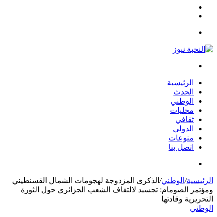
مقال
الوضع
عشوائي
المظلم
القائمة
بحث
عن
الرئيسية
الحدث
الوطني
محليات
ثقافي
الدولي
منوعات
اتصل بنا
بحث
عن
الرئيسية
/
الوطني
/
الذكرى المزدوجة لهجومات الشمال القسنطيني
ومؤتمر الصومام: تجسيد لالتفاف الشعب الجزائري حول الثورة
التحريرية وقادتها
الوطني