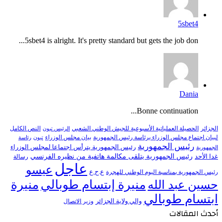
5sbet4
5sbet4 is alright. It's pretty standard but gets the job don...
Dania
Bonne continuation...
النص الكامل
الجزائر
الحصيلة العملياتية الأسبوعية للجيش الوطني الشعبي
الرئيس تبون
لبيان اجتماع مجلس الوزراء برئاسة رئيس الجمهورية
بيان مجلس الوزراء
تبون
رئاسة
رئيس الجمهورية
رئيس الجمهورية يترأس اجتماعا لمجلس الوزراء
الجمهورية
رئيس الجمهورية يتلقى مكالمة هاتفية من نظيره الفرنسي
غدا الأحد
رسالة
عاجل
عيسو
ع.ح.ع
رئيس الجمهورية بمناسبة اليوم الوطني للهجرة
منيرة إبتسام طوبالي
منيرة
حسين عبد الله
ابتسام طوبالي
والي ولاية الجزائر
وزير الاتصال
أحدث المقالات