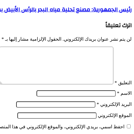
منحة
رئيس
رئيس الجمهورية: مصنع تحلية مياه البحر بالرأس الأبيض بوه
السفر
الجمهورية:
الجديدة
مصنع
حيز
اترك تعليقاً
تحلية
التنفيذ
مياه
قبل
البحر
نهاية
لن يتم نشر عنوان بريدك الإلكتروني.
الحقول الإلزامية مشار إليها بـ
*
بالرأس
رمضان
الأبيض
أو
بوهران
بعد
انجاز
العيد
عملاق
مباشرة
يجسد
الإرادة
الفولاذية
التعليق
*
للجزائر
المنتصرة
الاسم
*
البريد الإلكتروني
*
الموقع الإلكتروني
احفظ اسمي، بريدي الإلكتروني، والموقع الإلكتروني في هذا المتصف