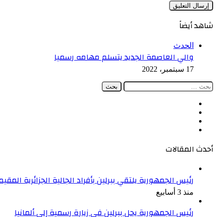
شاهد أيضاً
إغلاق
الحدث
والي العاصمة الجديد يتسلم مهامه رسميا
17 سبتمبر، 2022
البحث
عن:
فيسبوك
‫X
‫YouTube
انستقرام
أحدث المقالات
رئيس الجمهورية يلتقي ببرلين بأفراد الجالية الجزائرية المقيمة
منذ 3 أسابيع
رئيس الجمهورية يحل ببرلين في زيارة رسمية إلى ألمانيا