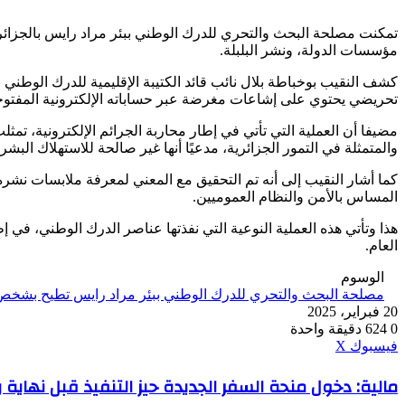
تمكنت مصلحة البحث والتحري للدرك الوطني ببئر مراد رايس بالجزا
مؤسسات الدولة، ونشر البلبلة.
كشف النقيب بوخباطة بلال نائب قائد الكتيبة الإقليمية للدرك الوطني
تحريضي يحتوي على إشاعات مغرضة عبر حساباته الإلكترونية المفتوح
مضيفا أن العملية التي تأتي في إطار محاربة الجرائم الإلكترونية، ت
والمتمثلة في التمور الجزائرية، مدعيًا أنها غير صالحة للاستهلاك الب
كما أشار النقيب إلى أنه تم التحقيق مع المعني لمعرفة ملابسات نشره ل
المساس بالأمن والنظام العموميين.
هذا وتأتي هذه العملية النوعية التي نفذتها عناصر الدرك الوطني، ف
العام.
الوسوم
مصلحة البحث والتحري للدرك الوطني ببئر مراد رايس تطيح بشخص
20 فبراير، 2025
0
624
دقيقة واحدة
ڤايبر
طباعة
واتساب
ماسنجر
ماسنجر
بينتيريست
فيسبوك
‫X
مالية:
مالية: دخول منحة السفر الجديدة حيز التنفيذ قبل نهاية 
دخول