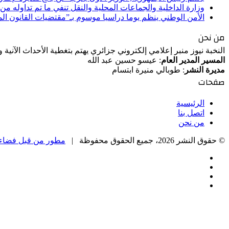
وزارة الداخلية والجماعات المحلية والنقل تنفي ما تم تداوله م
الأمن الوطني ينظم يوما دراسيا موسوم بـ”مقتضيات القانون ا
من نحن
النخبة نيوز منبر إعلامي إلكتروني جزائري يهتم بتغطية الأحداث الآنية
المسير المدير العام
: عيسو حسين عبد الله
مديرة النشر
: طوبالي منيرة ابتسام
صفحات
الرئيسية
اتصل بنا
من نحن
© حقوق النشر 2026، جميع الحقوق محفوظة |
مطور من قبل فضاء 
فيسبوك
‫X
‫YouTube
انستقرام
‫X
زر
تيلقرام
واتساب
فيسبوك
الذهاب
إلى