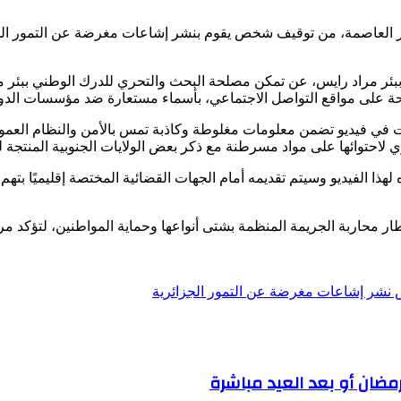
ئر العاصمة، من توقيف شخص يقوم بنشر إشاعات مغرضة عن التمور الج
 ببئر مراد رايس، عن تمكن مصلحة البحث والتحري للدرك الوطني ببئر مر
ة على مواقع التواصل الاجتماعي، بأسماء مستعارة ضد مؤسسات الدولة 
مثلت في فيديو تضمن معلومات مغلوطة وكاذبة تمس بالأمن والنظام العم
شري لاحتوائها على مواد مسرطنة مع ذكر بعض الولايات الجنوبية المنتجة ل
هذا الفيديو وسيتم تقديمه أمام الجهات القضائية المختصة إقليميًا بته
ي إطار محاربة الجريمة المنظمة بشتى أنواعها وحماية المواطنين، لتؤك
 نشر إشاعات مغرضة عن التمور الجزائرية
رمضان أو بعد العيد مباشرة