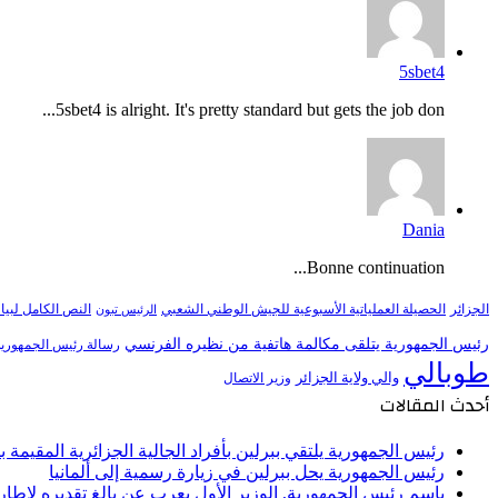
5sbet4
5sbet4 is alright. It's pretty standard but gets the job don...
Dania
Bonne continuation...
النص الكامل لبيا
الجزائر
الحصيلة العملياتية الأسبوعية للجيش الوطني الشعبي
الرئيس تبون
رئيس الجمهورية يتلقى مكالمة هاتفية من نظيره الفرنسي
رسالة رئيس الجمهورية 
طوبالي
والي ولاية الجزائر
وزير الاتصال
أحدث المقالات
رئيس الجمهورية يلتقي ببرلين بأفراد الجالية الجزائرية المقيمة بأل
رئيس الجمهورية يحل ببرلين في زيارة رسمية إلى ألمانيا
باسم رئيس الجمهورية, الوزير الأول يعرب عن بالغ تقديره لإط