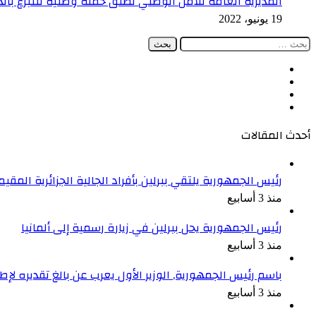
المديرية العامة للأمن الوطني تطلق حملة وطنية للتبرع ب
19 يونيو، 2022
البحث
عن:
فيسبوك
‫X
‫YouTube
انستقرام
أحدث المقالات
رئيس الجمهورية يلتقي ببرلين بأفراد الجالية الجزائرية المقيمة
منذ 3 أسابيع
رئيس الجمهورية يحل ببرلين في زيارة رسمية إلى ألمانيا
منذ 3 أسابيع
باسم رئيس الجمهورية, الوزير الأول يعرب عن بالغ تقديره ل
منذ 3 أسابيع