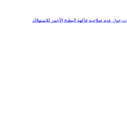
ءات حول عدم صلاحية فاكهة البطيخ الأحمر للاستهلاك