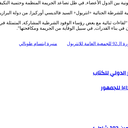
عاونية بين الدول الأعضاء, في ظل تصاعد الجريمة المنظمة وحتمية التكي
ة للشرطة الجنائية +انتربول+ السيد فالديسي أوركيزا, من دولة البرازي
ات ثنائية مع بعض رؤساء الوفود الشرطية المشاركة, المتمثلة في كوريا 
 في بناء القدرات, في سبيل الوقاية من الجريمة ومكافحتها”.
انتربول
منيرة ابتسام طوبالي
اءا للجمهور