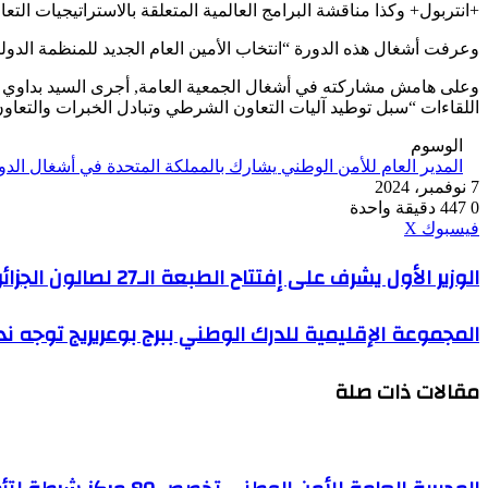
+انتربول+ وكذا مناقشة البرامج العالمية المتعلقة بالاستراتيجيات الت
وعرفت أشغال هذه الدورة “انتخاب الأمين العام الجديد للمنظمة الدولي
وعلى هامش مشاركته في أشغال الجمعية العامة, أجرى السيد بداوي “لقاء
اللقاءات “سبل توطيد آليات التعاون الشرطي وتبادل الخبرات والتعاون
الوسوم
المدير العام للأمن الوطني يشارك بالمملكة المتحدة في أشغال الدورة ال92 للجمعية العامة لل
7 نوفمبر، 2024
0
447
دقيقة واحدة
ڤايبر
طباعة
واتساب
ماسنجر
ماسنجر
بينتيريست
فيسبوك
‫X
الوزير
الوزير الأول يشرف على إفتتاح الطبعة الـ27 لصالون الجزائر الدولي للكتاب
الأول
يشرف
المجموعة
المجموعة الإقليمية للدرك الوطني ببرج بوعريريج توجه ند
على
الإقليمية
إفتتاح
للدرك
الطبعة
مقالات ذات صلة
الوطني
الـ27
ببرج
لصالون
بوعريريج
الجزائر
توجه
الدولي
نداءا
للكتاب