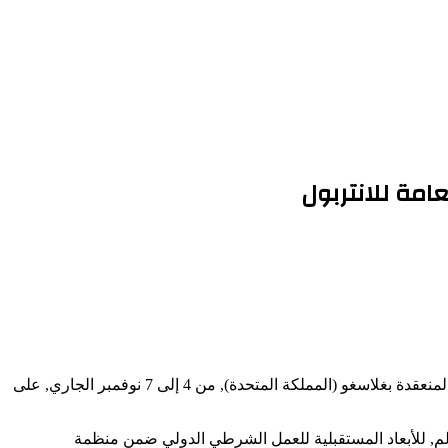
يشارك المدير العام للأمن الوطني, علي بداوي, في أعمال الدورة السنوية الـ92 للجمعية العامة للمنظمة الدولية للشرطة الجنائية “انتربول”, المنعقدة بغلاسغو (المملكة المتحدة), من 4 إلى 7 نوفمبر الجاري, على
الم, للأبعاد المستقبلية للعمل الشرطي الدولي ضمن منظمة