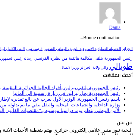
Dania
Bonne continuation...
النص الكامل لبيا
الجزائر
الحصيلة العملياتية الأسبوعية للجيش الوطني الشعبي
الرئيس تبون
رئيس الجمهورية يتلقى مكالمة هاتفية من نظيره الفرنسي
رسالة رئيس الجمهورية 
طوبالي
والي ولاية الجزائر
وزير الاتصال
أحدث المقالات
رئيس الجمهورية يلتقي ببرلين بأفراد الجالية الجزائرية المقيمة بأل
رئيس الجمهورية يحل ببرلين في زيارة رسمية إلى ألمانيا
باسم رئيس الجمهورية, الوزير الأول يعرب عن بالغ تقديره لإط
وزارة الداخلية والجماعات المحلية والنقل تنفي ما تم تداوله م
الأمن الوطني ينظم يوما دراسيا موسوم بـ”مقتضيات القانون ا
من نحن
النخبة نيوز منبر إعلامي إلكتروني جزائري يهتم بتغطية الأحداث الآنية