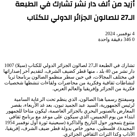
أزيد من ألف دار نشر تشارك في الطبعة
الـ27 للصالون الجزائر الدولي للكتاب
4 نوفمبر، 2024
0
346
دقيقة واحدة
تشارك في الطبعة الـ27 لصالون الجزائر الدولي للكتاب (سيلا) 1007
دار نشر من 40 بلد ، منها قطر كضيف الشرف، لتقديم آخر إصداراتها
في مختلف المجالات، في حين سطر منظمو الصالون برنامجا ثريا
لنشاطات ثقافية وفكرية من محاضرات ولقاءات تنشطها شخصيات
فكرية من الجزائر وإفريقيا والعالم العربي.
وسيفتتح رسميا هذا الصالون، الذي ينظم تحت الرعاية السامية
لرئيس الجمهورية، السيد عبد الجميد تبون، بعد غد الأربعاء، بقصر
المعارض بالصنوبر البحري بالجزائر العاصمة، ليكون متاحا للجمهور
ابتداء من يوم الخميس، الذي سيكون على موعد مع برنامج ثقافي
متنوع يتمحور حول التاريخ والذاكرة (سبعينية ثورة أول نوفمبر 1954
المجيدة)، فلسطين، محور خاص بدولة قطر ضيف الشرف، إفريقيا،
الآداب وكذا التراث الثقافي الجزائري.