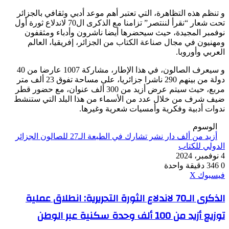
و تنظم هذه التظاهرة، التي تعتبر أهم موعد أدبي وثقافي بالجزائر
تحت شعار “نقرأ لننتصر” تزامنا مع الذكرى ال70 لاندلاع ثورة أول
نوفمبر المجيدة، حيث سيحضرها أيضا ناشرون وأدباء ومثقفون
ومهنيون في مجال صناعة الكتاب من الجزائر، إفريقيا، العالم
العربي وأوروبا.
و سيعرف الصالون، في هذا الإطار، مشاركة 1007 عارضا من 40
دولة من بينهم 290 ناشرا جزائريا، على مساحة تفوق 23 ألف متر
مربع، حيث سيتم عرض أزيد من 300 ألف عنوان، مع حضور قطر
ضيف شرف من خلال عدد من الأسماء من هذا البلد التي ستنشط
ندوات أدبية وفكرية وأمسيات شعرية وغيرها.
الوسوم
أزيد من ألف دار نشر تشارك في الطبعة الـ27 للصالون الجزائر
الدولي للكتاب
4 نوفمبر، 2024
0
346
دقيقة واحدة
ڤايبر
طباعة
واتساب
ماسنجر
ماسنجر
بينتيريست
فيسبوك
‫X
الذكرى
الذكرى الـ70 لاندلاع الثورة التحريرية: انطلاق عملية
الـ70
توزيع أزيد من 100 ألف وحدة سكنية عبر الوطن
لاندلاع
الثورة