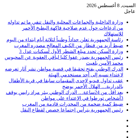
السبت, 8 أغسطس 2026
عاجل
وزارة الداخلية والجماعات المحلية والنقل تنفي ما تم تداوله
من ادعاءات حول عدم صلاحية فاكهة البطيخ الأحمر
للاستهلاك
رئاسة الجمهورية تعلن حداداً وطنياً لثلاثة أيام ابتداء من اليوم
ضبط أزيد من قنطار من الكيف المعالج مصدره المغرب
وزارة السكن تحدد مبلغ الشطر الأول لسكنات عدل 3
رئيس الجمهورية يصدر عفوا كليا لباقي العقوبة عن المحبوس
محمد الأمين بلغيث
الدرك الوطني يفتح تحقيقا في قضية مواطن نشر آثار تعرضه
لاعتداء نسبه إلى أحد مستخدمي الهيئة
عقب تداول فيديو لإحدى المقيمات سابقا في قرية الأطفال
بالدرارية… الهلال الأحمر يوضح
بعد اقل من 24ساعة… الدرك الوطني ببئر مراد رايس يوقف
3أشخاص تورطوا في الإعتداء على مواطن
ضبط كمية ضخمة من المخدرات قادمة من المغرب
رئيس الجمهورية يترأس اجتماعا خصص لقطاع النقل
فيسبوك
‫X
‫YouTube
انستقرام