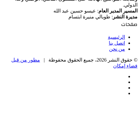
الدولي.
المسير المدير العام
: عيسو حسين عبد الله
مديرة النشر
: طوبالي منيرة ابتسام
صفحات
الرئيسية
اتصل بنا
من نحن
© حقوق النشر 2026، جميع الحقوق محفوظة |
مطور من قبل
فضاء إمكان
فيسبوك
‫X
‫YouTube
انستقرام
‫X
زر
تيلقرام
واتساب
فيسبوك
الذهاب
إلى
الأعلى