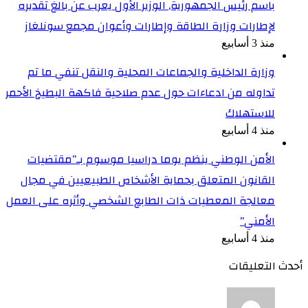
باسم رئيس الجمهورية, الوزير الأول يعرب عن بالغ تقديره
لإطارات وزارة الطاقة وإطارات وأعوان مجمع سونلغاز
منذ 3 أسابيع
وزارة الداخلية والجماعات المحلية والنقل تنفي ما تم
تداوله من ادعاءات حول عدم صلاحية فاكهة البطيخ الأحمر
للاستهلاك
منذ 4 أسابيع
الأمن الوطني ينظم يوما دراسيا موسوم بـ”مقتضيات
القانون المتعلق بحماية الأشخاص الطبيعيين في مجال
معالجة المعطيات ذات الطابع الشخصي وأثره على العمل
الأمني”
منذ 4 أسابيع
أحدث التعليقات