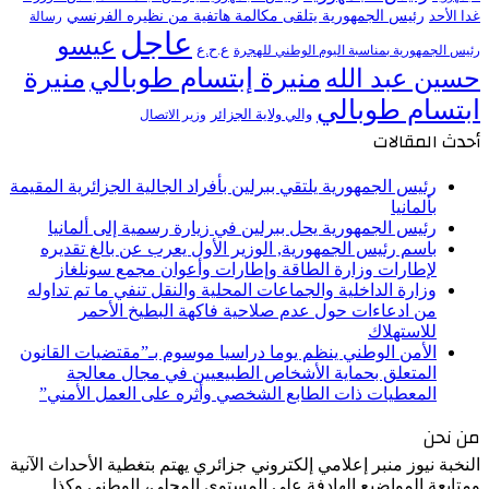
رئيس الجمهورية يتلقى مكالمة هاتفية من نظيره الفرنسي
غدا الأحد
رسالة
عاجل
عيسو
ع.ح.ع
رئيس الجمهورية بمناسبة اليوم الوطني للهجرة
منيرة إبتسام طوبالي
منيرة
حسين عبد الله
ابتسام طوبالي
والي ولاية الجزائر
وزير الاتصال
أحدث المقالات
رئيس الجمهورية يلتقي ببرلين بأفراد الجالية الجزائرية المقيمة
بألمانيا
رئيس الجمهورية يحل ببرلين في زيارة رسمية إلى ألمانيا
باسم رئيس الجمهورية, الوزير الأول يعرب عن بالغ تقديره
لإطارات وزارة الطاقة وإطارات وأعوان مجمع سونلغاز
وزارة الداخلية والجماعات المحلية والنقل تنفي ما تم تداوله
من ادعاءات حول عدم صلاحية فاكهة البطيخ الأحمر
للاستهلاك
الأمن الوطني ينظم يوما دراسيا موسوم بـ”مقتضيات القانون
المتعلق بحماية الأشخاص الطبيعيين في مجال معالجة
المعطيات ذات الطابع الشخصي وأثره على العمل الأمني”
من نحن
النخبة نيوز منبر إعلامي إلكتروني جزائري يهتم بتغطية الأحداث الآنية
ومتابعة المواضيع الهادفة على المستوى المحلي، الوطني وكذا