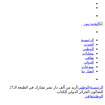
مقال
الوضع
عشوائي
المظلم
القائمة
بحث
عن
الرئيسية
الحدث
الوطني
محليات
ثقافي
الدولي
منوعات
اتصل بنا
بحث
عن
الرئيسية
/
الوطني
/
أزيد من ألف دار نشر تشارك في الطبعة الـ27
للصالون الجزائر الدولي للكتاب
الوطني
ثقافي