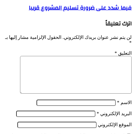
التحريرية:
فيما
فيما شدد على ضرورة تسليم المشروع قريبا
انطلاق
شدد
عملية
على
توزيع
اترك تعليقاً
ضرورة
أزيد
تسليم
من
المشروع
100
لن يتم نشر عنوان بريدك الإلكتروني.
الحقول الإلزامية مشار إليها بـ
قريبا
ألف
*
وحدة
سكنية
التعليق
*
عبر
الوطن
الاسم
*
البريد الإلكتروني
*
الموقع الإلكتروني