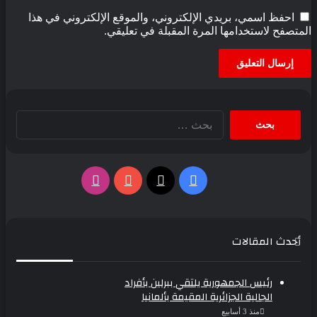
احفظ اسمي، بريدي الإلكتروني، والموقع الإلكتروني في هذا
متصفح لاستخدامها المرة المقبلة في تعليقي.
البحث
عن:
فيسبوك
‫X
‫YouTube
انستقرام
أحدث المقالات
رئيس الجمهورية يلتقي ببرلين بأفراد
الجالية الجزائرية المقيمة بألمانيا
منذ 3 أسابيع