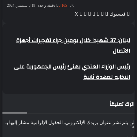
0
165
دقيقة واحدة
19 سبتمبر، 2024
ڤايبر
واتساب
ماسنجر
ماسنجر
بينتيريست
طباعة
فيسبوك
‫X
لبنان:
لبنان: 37 شهيدا خلال يومين جراء تفجيرات أجهزة
37
الاتصال
شهيدا
خلال
يومين
رئيس
رئيس الوزراء الهندي يهنئ رئيس الجمهورية على
جراء
الوزراء
تفجيرات
انتخابه لعهدة ثانية
الهندي
أجهزة
يهنئ
الاتصال
رئيس
الجمهورية
على
رك تعليقاً
انتخابه
لعهدة
ثانية
 يتم نشر عنوان بريدك الإلكتروني.
الحقول الإلزامية مشار إليها بـ