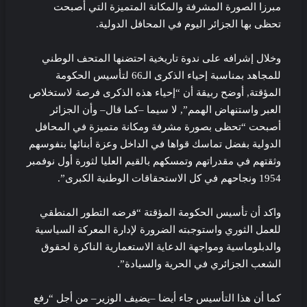
مبرزا الصورة المشرفة والمكانة المتميزة التي أصبحت
تحظى بها الجزائر اليوم في المحافل الدولية.
وخلال إشرافه على ندوة تاريخية احتضنها المتحف الوطني
للمجاهد بمناسبة إحياء الذكرى الـ66 لتأسيس الحكومة
المؤقتة, أوضح ربيقة أن “إحياء هذه الذكرى فرصة لاستخلاص
العبر واستنهاض الهمم”, لا سيما –كما قال– وأن الجزائر
أصبحت “تحظى بصورة مشرفة ومكانة متميزة في المحافل
الدولية بفضل تماسك قواها في الداخل وعزة أبنائها بنفوسهم
وثقتهم في مقدراتهم وتمسكهم بالقيم العليا لثورة أول نوفمبر
1954 ونجاحهم في كل الاستحقاقات الوطنية الكبرى”.
واكد أن تأسيس الحكومة المؤقتة “فرضه التطور المنطقي
للعمل الثوري واستوجبته الضرورة لإدارة المعركة السياسية
والدبلوماسية ومواجهة الدعاية الاستعمارية الناكرة لحقوق
الشعب الجزائري في الحرية والسيادة”.
كما أن هذا التأسيس جاء أيضا –يضيف الوزير– من أجل “رفع