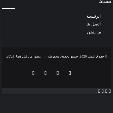
حات
الرئيسية
اتصل بنا
من نحن
© حقوق النشر 2026، جميع الحقوق محفوظة |
مطور من قبل فضاء إمكان
فيسبوك
‫X
‫YouTube
انستقرام
‫X
اتساب
فيسبوك
تيلقرام