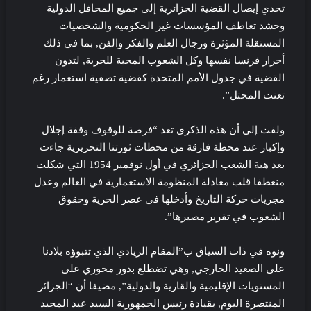
تحدي إيصال القضية الجزائرية إلى جميع المحافل الدولية
وحشد تعاطف المؤسسات غير الحكومية والشخصيات
المستقلة المؤثرة ورجال العلم والفكر والفن, بما في ذلك
أحرار فرنسا نفسها وكل الشعوب المحبة للحرية, لتدون
القضية في جدول الأمم المتحدة كقضية تصفية استعمار رغم
تعنت المحتل”.
ولفت إلى أن هذه الذكرى تعد “فرصة للوقوف وقفة إجلال
وإكبار عند محطة فارقة من محطات ثورتنا التحريرية جاءت
بعد هبة الشعب الجزائري في أول نوفمبر 1954 التي شكلت
منعطفا قلب معادلة المنظومة الاستعمارية في العالم وعدل
مجريات حركة التاريخ وأدخلها في عصر الحرية وحقوق
الشعوب في تقرير مصيرها”.
ونوه في ذات السياق ب”المقام الريادي الذي تتبوؤه بلادنا
على الصعيد الخارجي, وهي تضطلع بدور محوري على
المستويات الإقليمية والقارية والدولية”, مضيفا أن “الجزائر
المنتصرة اليوم, بقيادة رئيس الجمهورية السيد عبد المجيد