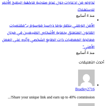
تداوله من ادعاءات حول عدم صلاحية فاكهة البطيخ الأحمر
للاستهلاك
منذ 4 أسابيع
الأمن الوطني ينظم يوما دراسيا موسوم بـ”مقتضيات
القانون المتعلق بحماية الأشخاص الطبيعيين في مجال
معالجة المعطيات ذات الطابع الشخصي وأثره على العمل
الأمني”
منذ 4 أسابيع
أحدث التعليقات
Bradley2716
Share your unique link and earn up to 40% commission!...