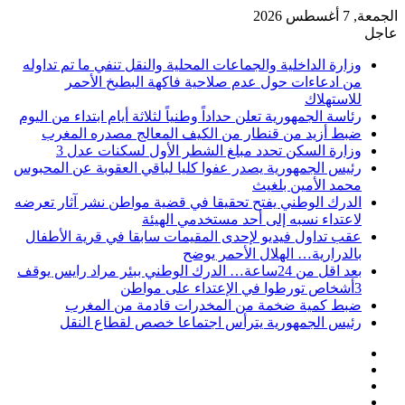
الجمعة, 7 أغسطس 2026
عاجل
وزارة الداخلية والجماعات المحلية والنقل تنفي ما تم تداوله
من ادعاءات حول عدم صلاحية فاكهة البطيخ الأحمر
للاستهلاك
رئاسة الجمهورية تعلن حداداً وطنياً لثلاثة أيام ابتداء من اليوم
ضبط أزيد من قنطار من الكيف المعالج مصدره المغرب
وزارة السكن تحدد مبلغ الشطر الأول لسكنات عدل 3
رئيس الجمهورية يصدر عفوا كليا لباقي العقوبة عن المحبوس
محمد الأمين بلغيث
الدرك الوطني يفتح تحقيقا في قضية مواطن نشر آثار تعرضه
لاعتداء نسبه إلى أحد مستخدمي الهيئة
عقب تداول فيديو لإحدى المقيمات سابقا في قرية الأطفال
بالدرارية… الهلال الأحمر يوضح
بعد اقل من 24ساعة… الدرك الوطني ببئر مراد رايس يوقف
3أشخاص تورطوا في الإعتداء على مواطن
ضبط كمية ضخمة من المخدرات قادمة من المغرب
رئيس الجمهورية يترأس اجتماعا خصص لقطاع النقل
فيسبوك
‫X
‫YouTube
انستقرام