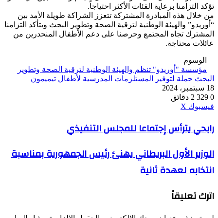
تؤكد التزامنا برعاية الفئات الأكثر احتياجاً.
من خلال هذه المبادرة المشتركة تتعزز الشراكة طويلة الأمد بين
“أوريدو” والهيئة الوطنية لترقية الصحة وتطوير البحث ويتأكد التزامنا
المشترك تجاه المجتمع وحرصنا على دعم الأطفال المنحدرين من
عائلات محتاجة.
الوسوم
مؤسسة "أوريدو" تنظم والهيئة الوطنية لترقية الصحة وتطوير
البحث حملة لتوفير المستلزمات المدرسية لأطفال تيميمون
18 سبتمبر، 2024
0
329
2 دقائق
ڤايبر
طباعة
واتساب
ماسنجر
ماسنجر
بينتيريست
فيسبوك
‫X
رابحي
رابحي يترأس إجتماعا للمجلس التنفيذي
يترأس
إجتماعا
الوزير
الوزير الأول البريطاني يهنئ رئيس الجمهورية بمناسبة
للمجلس
الأول
التنفيذي
انتخابه لعهدة ثانية
البريطاني
يهنئ
رئيس
اترك تعليقاً
الجمهورية
بمناسبة
انتخابه