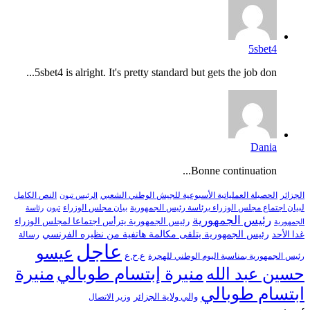
5sbet4
5sbet4 is alright. It's pretty standard but gets the job don...
Dania
Bonne continuation...
النص الكامل
الجزائر
الحصيلة العملياتية الأسبوعية للجيش الوطني الشعبي
الرئيس تبون
لبيان اجتماع مجلس الوزراء برئاسة رئيس الجمهورية
بيان مجلس الوزراء
تبون
رئاسة
رئيس الجمهورية
رئيس الجمهورية يترأس اجتماعا لمجلس الوزراء
الجمهورية
رئيس الجمهورية يتلقى مكالمة هاتفية من نظيره الفرنسي
غدا الأحد
رسالة
عاجل
عيسو
ع.ح.ع
رئيس الجمهورية بمناسبة اليوم الوطني للهجرة
منيرة إبتسام طوبالي
منيرة
حسين عبد الله
ابتسام طوبالي
والي ولاية الجزائر
وزير الاتصال