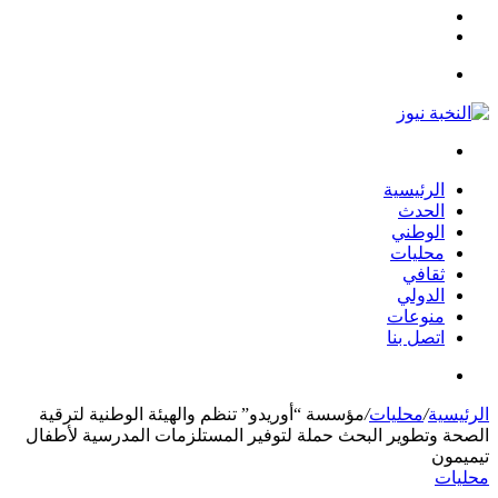
مقال
الوضع
عشوائي
المظلم
القائمة
بحث
عن
الرئيسية
الحدث
الوطني
محليات
ثقافي
الدولي
منوعات
اتصل بنا
بحث
عن
الرئيسية
/
محليات
/
مؤسسة “أوريدو” تنظم والهيئة الوطنية لترقية
الصحة وتطوير البحث حملة لتوفير المستلزمات المدرسية لأطفال
تيميمون
محليات