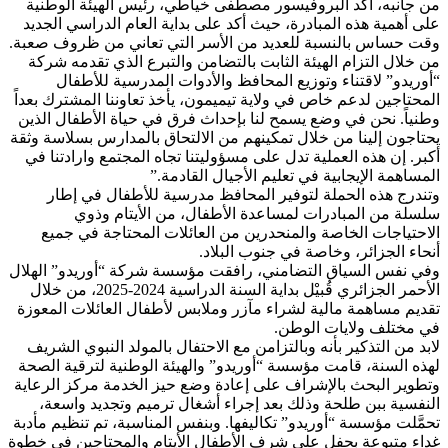
من جانبه، أكد البروفيسور مصطفى خياطي، رئيس الهيئة الوطنية
على أهمية هذه المبادرة، حيث أكد على بداية العام الدراسي الجديد
وقت حساس بالنسبة للعديد من الأسر التي تعاني من ظروف صعبة.
من خلال التزام الهيئة الثابت بالتضامن والتبرع الذي تقدمه شركة
“أوريدو” لاقتناء وتوزيع المحافظ والأدوات المدرسية للأطفال
المحتاجين لدعم خاص في ولاية تيميمون، يأخذ تعاوننا المشترك بعداً
وطنياً. نحن في وضع يسمح لنا بإحداث فرق في حياة الأطفال الذين
يحتاجون إلينا من خلال تمكينهم من الالتحاق بالمدارس بسلاسة وثقة
أكبر. إن هذه العملية تدل على مسؤوليتنا تجاه المجتمع وارادتنا في
المساهمة الإيجابية في تعليم الأجيال القادمة.”
وتندرج هذه الحملة لتوفير المحافظ مدرسية للأطفال في إطار
سلسلة من المبادرات لمساعدة الأطفال، من الأيتام وذوي
الاحتياجات الخاصة والمنحدرين من العائلات المحتاجة في جميع
أنحاء الجزائر، وخاصة في جنوب البلاد.
وفي نفس السياق التضامني، رافقت مؤسسة شركة “أوريدو” الهلال
الأحمر الجزائري قُبيْل بداية السنة الدراسية 2024-2025، من خلال
تقديم مساهمة مالية لشراء مآزر وملابس لأطفال العائلات المعوزة
في مختلف ولايات الوطن.
لابد من التذكير بأنه وبالتزامن مع الاحتفال بالمولد النبوي الشريف
لهذه السنة، قامت مؤسسة “أوريدو” والهيئة الوطنية لترقية الصحة
وتطوير البحث بالإشراف على إعادة وضع حيز الخدمة مركز الرعاية
النفسية ببن طلحة وذلك بعد إجراء أشغال ترميم وتجديد واسعة،
تحمَّلت مؤسسة “أوريدو” تكاليفها. وبنفس المناسبة، تم تنظيم مأدبة
غداء متبوعة بحفل على شرف الأطفال الأيتام والمحتاجين في خطوة