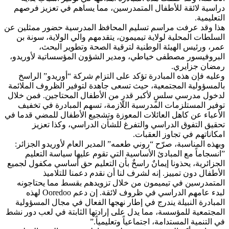
دراسية لائقة للأطفال المتمدرسين، مما يساهم في تعزيز فرصهم
التعليمية.
هذا وقد عرفت مراسم تسليم المحافظ المدرسية حضور ممثلين عن
السلطات المحلية لولاية تيميمون، يتقدمهم والي الولاية، سونة بن
عمر، ورئيس الهيئة الوطنية لترقية الصحة وتطوير البحث،
البروفيسور مصطفى خياطي، ومدير الشؤون المؤسساتية لأوريدو،
رمضان جزايري.
وعليه فإن هذه المبادرة تؤكد على التزام شركة “أوريدو” الراسخ
بالمسؤولية المجتمعية، حيث تسعى جاهدة لتوفير الظروف الملائمة
لدخول مدرسي سلسٍ لأكبر قدرٍ من الأطفال المحتاجين. فمن خلال
توفير المستلزمات المدرسية اللازمة، تسهم المبادرة في تخفيف
الأعباء عن كاهل العائلات المعوزة وتشجيع الأطفال للمضي قدما في
تحقيق التفوق الدراسي والتفرغ للشأن الدراسي، وكذا تعزيز
امكاناتهم في تجاوز العقبات.
وبهذه المناسبة، صرّح “روني طعمه” المدير العام لأوريدو الجزائر:
”انسجاماً مع المبادئ الأساسية التي تقوم عليها سياسة التعليم
الجزائرية، يحذونا إيمانٌ راسخٌ بأن التعليم حق أساسي مكفول لجميع
الأطفال دون تمييز. إنه لشرف لنا أن نقدم دعمنا للتلاميذ
المتمدرسين في تيميمون من خلال تزويدهم بقسط مما يحتاجونه
لبدء عامهم الدراسي في ظروف لائقة. إن دعم Ooredoo لهذه
المبادرة النبيلة يندرج في إطار نهجها الفعال في مجال المسؤولية
المجتمعية للمؤسسة، مما يدل على إرادتها الثابتة في لعب دور نشط
في التنمية المستدامة، اجتماعياً وتعليمياً.”