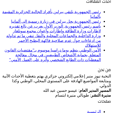
أحدث المقالات
رئيس الجمهورية يلتقي ببرلين بأفراد الجالية الجزائرية المقيمة
بألمانيا
رئيس الجمهورية يحل ببرلين في زيارة رسمية إلى ألمانيا
باسم رئيس الجمهورية, الوزير الأول يعرب عن بالغ تقديره
لإطارات وزارة الطاقة وإطارات وأعوان مجمع سونلغاز
وزارة الداخلية والجماعات المحلية والنقل تنفي ما تم تداوله
من ادعاءات حول عدم صلاحية فاكهة البطيخ الأحمر
للاستهلاك
الأمن الوطني ينظم يوما دراسيا موسوم بـ”مقتضيات القانون
المتعلق بحماية الأشخاص الطبيعيين في مجال معالجة
المعطيات ذات الطابع الشخصي وأثره على العمل الأمني”
من نحن
النخبة نيوز منبر إعلامي إلكتروني جزائري يهتم بتغطية الأحداث الآنية
ومتابعة المواضيع الهادفة على المستوى المحلي، الوطني وكذا
الدولي.
المسير المدير العام
: عيسو حسين عبد الله
مديرة النشر
: طوبالي منيرة ابتسام
صفحات
الرئيسية