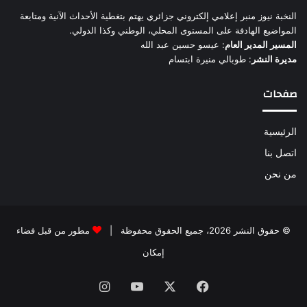
النخبة نيوز منبر إعلامي إلكتروني جزائري يهتم بتغطية الأحداث الآنية ومتابعة
المواضيع الهادفة على المستوى المحلي، الوطني وكذا الدولي.
المسير المدير العام
: عيسو حسين عبد الله
مديرة النشر
: طوبالي منيرة ابتسام
صفحات
الرئيسية
اتصل بنا
من نحن
© حقوق النشر 2026، جميع الحقوق محفوظة |
مطور من قبل فضاء
إمكان
فيسبوك
‫X
‫YouTube
انستقرام