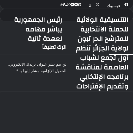
ڤايبر
طباعة
ماسنجر
ماسنجر
واتساب
بينتيريست
فيسبوك
‫X
التنسيقية الولائية
رئيس الجمهورية
التنسيقية
رئيس
الولائية
الجمهورية
للحملة الانتخابية
يباشر مهامه
للحملة
يباشر
للمترشح الحر تبون
لعهدة ثانية
الانتخابية
مهامه
للمترشح
لعهدة
لولاية الجزائر تنظم
اترك تعليقاً
الحر
ثانية
أول تجمع لشباب
تبون
لولاية
العاصمة لمناقشة
لن يتم نشر عنوان بريدك الإلكتروني.
الجزائر
الحقول الإلزامية مشار إليها بـ
*
برنامجه الإنتخابي
تنظم
أول
وتقديم الإقتراحات
تجمع
لشباب
ا
العاصمة
ل
لمناقشة
ت
برنامجه
ع
الإنتخابي
ل
وتقديم
ي
الإقتراحات