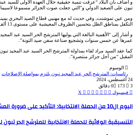
و أضاف بأن البلاد “عرفت تنمية حقيقية خلال العهدة الأولى للسيد ع
تبون على الصعيد الدولي و”التي جعلت صوت الجزائر مسموعا لاسيما في
ومن عين تموشنت, وفي حديث له مع مهنيي قطاع الصيد البحري بميناء بن
التكفل بمناطق الظل بتحسين الظروف المعيشية على مستوى 13 ألف منطقة ظل عبر الوطن”.
عمرها عن خمس سنوات وتشجيع صناعة سفن صيد التونة”.
المقبل “من أجل جزائر منتصرة”.
الوسوم
رئاسيات: المترشح الحر عبد المجيد تبون يلتزم بمواصلة الإصلاحات
24 أغسطس، 2024
3 دقائق
173
0
ڤايبر
واتساب
ماسنجر
ماسنجر
بينتيريست
طباعة
فيسبوك
‫X
اليوم
اليوم ال10 من الحملة الانتخابية: التأكيد على ضرورة المشاركة القوية في رئاسيات 7 سبتمبر
ال10
من
التنسيقية
التنسيقية الولائية للحملة الانتخابية للمترشح الحر تبون 
الحملة
الولائية
الانتخابية:
للحملة
التأكيد