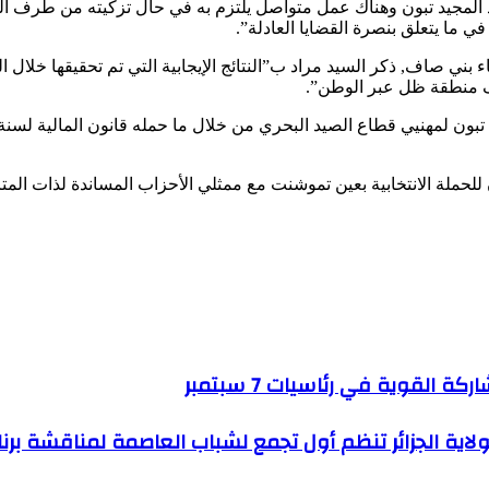
بد المجيد تبون وهناك عمل متواصل يلتزم به في حال تزكيته من طرف ال
 ما يتعلق بنصرة القضايا العادلة”.
ي صاف, ذكر السيد مراد ب”النتائج الإيجابية التي تم تحقيقها خلال ال
لولاية الجزائر تنظم أول تجمع لشباب العاصمة لمناقشة برنا