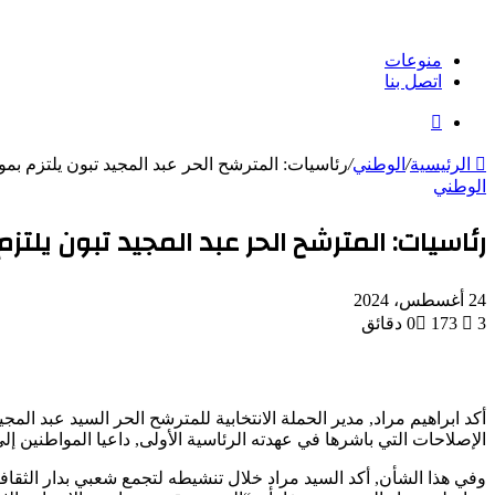
منوعات
اتصل بنا
بحث
عن
الرئيسية
/
الوطني
/
رئاسيات: المترشح الحر عبد المجيد تبون يلتزم بم
الوطني
رئاسيات: المترشح الحر عبد المجيد تبون يلتز
24 أغسطس، 2024
3 دقائق
173
0
أكد ابراهيم مراد, مدير الحملة الانتخابية للمترشح الحر السيد عبد 
الإصلاحات التي باشرها في عهدته الرئاسية الأولى, داعيا المواطنين إلى المشاركة بقوة في رئاسيات ال7 سبتم
وفي هذا الشأن, أكد السيد مراد خلال تنشيطه لتجمع شعبي بدار الثقافة 