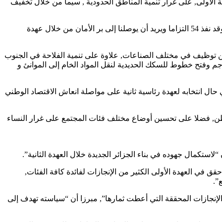
ة الأولى, على غرار تنمية المناطق الحدودية , سيما من خلال تخفيف
و استطرد نفس المتحدث قائلا: “نريد أن يواصل مرشحنا السيد عبد المجيد تبون هذه المسيرة لأنه رجل صادق ومخلص وله نظرة استشرافية وقد نفذ 54 التزاما ويريد أن يوصلنا إلى بر الأمان من خلال عهدة
حسن توظيف في مختلف الصناعات, علاوة على تنمية الفلاحة في الجنوب
جم وفتح خطوط للسكك الحديدية لنقل المواد الخام إلى الموانئ و
حال انتخابه لعهدة رئاسية ثانية على مواصلة انعاش الاقتصاد الوطني
وطن, فضلا على تحسين أوضاع مختلف فئات المجتمع على غرار النساء
”, بأن المترشح الحر السيد عبد المجيد تبون “حقق في العهدة الأولى الكثير من الإنجازات لفائدة كافة الفئات,
”.
لإنجازات المحققة التي أعطت ثمارها”, مبرزا أن “سياسته تهدف إلى