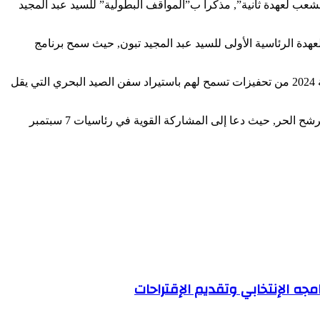
شعب لعهدة ثانية”, مذكرا ب”المواقف البطولية” للسيد عبد المجيد
عهدة الرئاسية الأولى للسيد عبد المجيد تبون, حيث سمح برنامج
و أشار إلى “الأهمية البالغة التي يوليها المترشح الحر السيد عبد المجيد تبون لمهنيي قطاع الصيد البحري من خلال ما حمله قانون المالية لسنة 2024 من تحفيزات تسمح لهم باستيراد سفن الصيد البحري التي يقل
كما عقد السيد مراد لقاء بمداولة المترشح الحر السيد عبد المجيد تبون للحملة الانتخابية بعين تموشنت مع ممثلي الأحزاب المساندة لذات المترشح الحر, حيث دعا إلى المشاركة القوية في رئاسيات 7 سبتمبر
مجه الإنتخابي وتقديم الإقتراحات