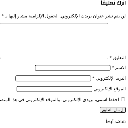
اترك تعليقاً
الانتخابية
على
للمترشح
ضرورة
الحر
المشاركة
لن يتم نشر عنوان بريدك الإلكتروني.
الحقول الإلزامية مشار إليها بـ
*
تبون
القوية
لولاية
في
الجزائر
رئاسيات
تنظم
7
أول
سبتمبر
تجمع
لشباب
العاصمة
التعليق
*
لمناقشة
برنامجه
الاسم
*
الإنتخابي
وتقديم
البريد الإلكتروني
*
الإقتراحات
الموقع الإلكتروني
احفظ اسمي، بريدي الإلكتروني، والموقع الإلكتروني في هذا المتصف
شاهد أيضاً