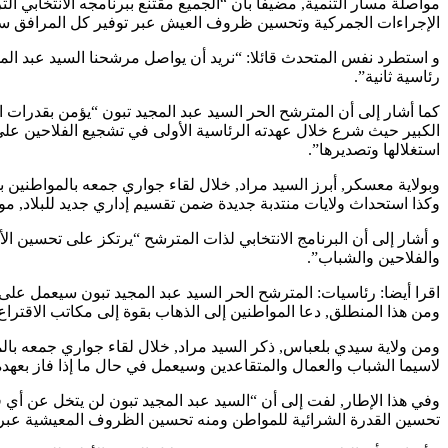
مواصلة مسار التنمية, مضيفا بأن “الجميع مقتنع ببرنامجه الانتخابي ا
الإجراءات الجمركية وتحسين ظروف العيش عبر توفير كل المرافق سواء 
رئاسية ثانية”.
كما أشار إلى أن المترشح الحر السيد عبد المجيد تبون “يؤمن بقدرات
الكبير حيث شرع خلال عهدته الرئاسية الأولى في تشجيع الفلاحين على 
استغلالها وتصديرها”.
وبولاية معسكر, أبرز السيد مراد, خلال لقاء جواري جمعه بالمواطنين 
وكذا استحداث ولايات منتدبة جديدة ضمن تقسيم إداري جديد للبلاد, مو
و أشار إلى أن البرنامج الانتخابي لذات المترشح “يرتكز على تحسين
والفلاحين والشباب”.
اقرا أيضا: رئاسيات: المترشح الحر السيد عبد المجيد تبون سيعمل ع
ومن هذا المنطلق, دعا المواطنين إلى الذهاب بقوة إلى مكاتب الاقتراع يوم 7 سبتمبر المقبل للوقوف مع المترشح الحر السيد عبد المجيد تبون “لاستكمال جهوده في بناء الجزائر الجديدة خلال الع
لاسيما الشباب والعمال والمتقاعدين وسيعمل في حال ما إذا فاز بعهد
وفي هذا الإطار, لفت إلى أن “السيد عبد المجيد تبون لن يتخل عن أي
تحسين القدرة الشرائية للمواطن ومنه تحسين الظروف المعيشية عبر 