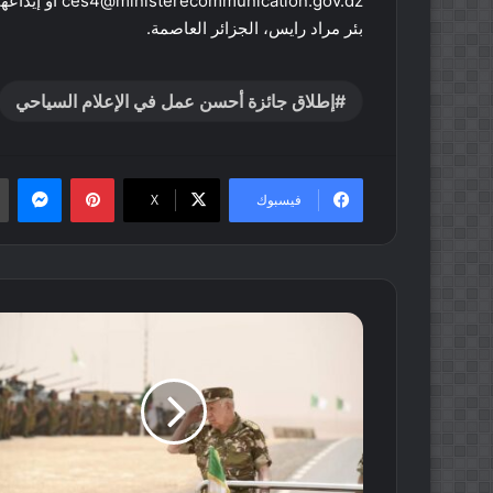
ication.gov.dz
بئر مراد رايس، الجزائر العاصمة.
إطلاق جائزة أحسن عمل في الإعلام السياحي
بينتيريست
ماس
فيسبوك
‫X
الفريق
أول
شنقريحة
يشرف
على
تنفيذ
تمرين
تكتيكي