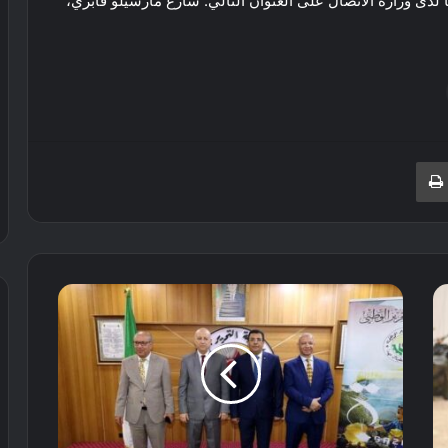
ces4@ministerecommun أو إيداعها لدى وزارة الاتصال على العنوان التالي: شارع مارسيلو فابري،
نجر
طباعة
تأسيس
تحالف
سياسي
بين
أربعة
أحزاب
لتحقيق
إجماع