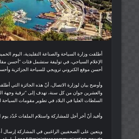
أطلقت وزارة السياحة والصناعة التقليدية، اليوم ال
الإعلام السياحي، في توليفة ستشمل فئات “أحسن مقال
أحسن موقع الكتروني ترويجي للسياحة الجزائرية وأحس
وأوضح بيان لوزارة الاتصال، أنّ هذه الجائزة التي أط
والعشرين جوان من كل سنة، تهدف إلى “ترقية وجهة الجزائ
السلطات العليا في البلاد في تطوير مقومات السياحة ال
وأفيد أنّ أخر أجل للمشاركة واستلام الملفات حُدّد يو
ويتعين على الصحفيين الراغبين في المشاركة إرسال أعما