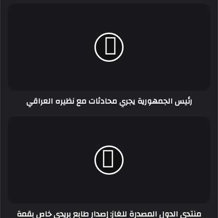
رئيس
الجمهورية
يجري
محادثات
مع
نظيره
العراقي
رئيس الجمهورية يجري محادثات مع نظيره العراقي
منتدى
الدول
المصدرة
للغاز:
إصدار
طابع
بريدي
خاص
بقمة
منتدى الدول المصدرة للغاز: إصدار طابع بريدي خاص بقمة
الجزائر