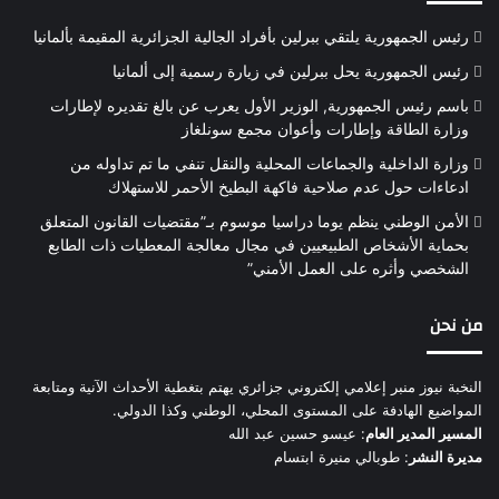
رئيس الجمهورية يلتقي ببرلين بأفراد الجالية الجزائرية المقيمة بألمانيا
رئيس الجمهورية يحل ببرلين في زيارة رسمية إلى ألمانيا
باسم رئيس الجمهورية, الوزير الأول يعرب عن بالغ تقديره لإطارات
وزارة الطاقة وإطارات وأعوان مجمع سونلغاز
وزارة الداخلية والجماعات المحلية والنقل تنفي ما تم تداوله من
ادعاءات حول عدم صلاحية فاكهة البطيخ الأحمر للاستهلاك
الأمن الوطني ينظم يوما دراسيا موسوم بـ”مقتضيات القانون المتعلق
بحماية الأشخاص الطبيعيين في مجال معالجة المعطيات ذات الطابع
الشخصي وأثره على العمل الأمني”
من نحن
النخبة نيوز منبر إعلامي إلكتروني جزائري يهتم بتغطية الأحداث الآنية ومتابعة
المواضيع الهادفة على المستوى المحلي، الوطني وكذا الدولي.
المسير المدير العام
: عيسو حسين عبد الله
مديرة النشر
: طوبالي منيرة ابتسام