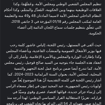
تنظيم المجلس الشعبي الوطني ومجلس الأمة، وعَمَلَهُمَا، وكذا
العلاقات الوظيفية بينهما وبين الحكومة، المُعدَّل والمتمَّم، وكذا أحكام
النظام الداخلي لمجلس الأمة لاسيما المادتان 48 و49 منه والتعليمة
العامة لمكتب المجلس رقم 01/18 المؤرخة في 3 جانفي 2018،
التي تتعلّق بتنظيم جلسات سماع اللجان الدائمة إلى أعضاء
الحكومة.
حيث ألقى في المستهل، رئيس اللجنة، إلياس عاشور كلمة رحب
فيها بوزير الأشغال العمومية والمنشآت القاعدية، وبأعضاء المجلس
وكذا بإطارات الوزارة والمجلس وبالأسرة الإعلامية، وأشار إلى أن
انعقاد هذه الجلسة جاء بتوجيه من السيد صالح ڤوجيل، رئيس مجلس
الأمة، كما تندرج أيضا ضمن برنامج عمل لجنة التجهيز والتنمية
المحلية، لمجلس الأمة، بعنوان السنة البرلمانية 2023-2024، كما
أشار رئيس اللجنة في كلمته التقديمية أنّ هذا الموضوع يُعدُّ من
أولويات رئيس الجمهورية، عبد المجيد تبون في إطار مسعاه الرامي
إلى إرساء جزائر جديدة، قوامُها اقتصاد عصري وقوي وسيِّدٌ في
قراراته، تعزيزًا لاستقلالية القرار السياسي الوطني؛ لهذا أدرجه منذ
البداية ضمن تعهداته الـ 54 التي التزام بها تجاه الشعب في برنامجه