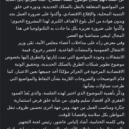
من المواضيع المتعلقة بالنقل بالسكك الحديدية، ودوره في خلق
التنمية المحلية، والإقلاع الاقتصادي، وأكدوا على ضرورة العمل بجد
وبدون هوادة من أجل بلوغ الأهداف الكبرى لهذا المشروع الحيوي؛
وأكّدوا على ضرورة تعزيزه بكل ما جادت به التكنولوجيا في هذا
المجال ليبقى متماشيا مع العصر.
وفي معرض ردّه على مداخلات أعضاء مجلس الأمة، ثمّن وزير
الاشغال العمومية والمنشآت القاعدية، لخضر رخروخ، قيمة
الانشغالات وجودة المواضيع التي تمت إثارتها والتطرق إليها بخصوص
موضوع تطوير شبكات الطرق بالسكك الحديدية، وتحقيق الوثبة
الاقتصادية المرجوة في الجزائر مؤكدًا أخذ جميعها بعين الاعتبار، كما
قدّم التوضيحات والشروحات اللازمة بشأن النقاط والمواضيع التي
طرحت تساؤلات بشأنها.
وذكّر بأهمية الموضوع الذي اختير لهذه الجلسة، والذي يُعدّ العمود
الفقري لأي اقتصاد سليم وقوي، من شأنه خلق فرص استثمارية
جبّارة ومناصب العمل من جهة، ومن جهة أخرى تحسين ظروف تنقل
المواطن بكل سلاسة واقتصادا للوقت.
وفي كلمته الختامية، أشاد إلياس عاشور، رئيس لجنة التجهيز
والتنمية المحلية بمداخلات الأعضاء، والتي ساهمت جميعها في إثراء