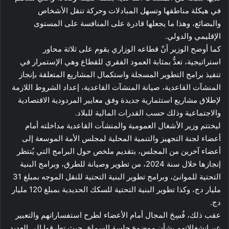
في هيكلة مناطقها وتسهل المبادلات وحركة تنقل الأشخاص
والبضائع، وهذا ما يجعلها قادرة على المنافسة على المستوى
الإقليمي والدولي.
كما أوضح الوزير أنّ قطاعه الوزاري يقوم على ثلاثة محاور
استراتيجية، تعدُّ بمثابة العمود الفقري للقطاع وهي الإستمرار في
تنفيذ برامج التطوير المسجلة واستكمال المشاريع المتعلقة بإنجاز
المنشآت القاعدية، صيانة المنشآت القاعدية، إعداد الشروط اللازمة
لإطلاق مشاريع استثمارية جديدة وفق معايير المردودية الاقتصادية
والاجتماعية وذلك حسب القدرات المالية للبلاد.
ليختتم وزير الأشغال العمومية والمنشآت القاعدية مداخلته أمام
أعضاء لجنة التجهيز والتنمية المحلية لمجلس الأمة الموسعة إلى
أعضاء آخرين من المجلس، بتقديم ملخص حول البرامج التي يُنتظر
إنجازها خلال سنة 2024، من تطوير وصيانة للطرق، وبرامج البنية
التحتية للموانئ، وبرامج تطوير البنية التحتية للنقل الموجه بمبلغ 31
مليار دج، وكذا تطوير البنية التحتية للسكك الحديدية بمبلغ 120 مليار
دج.
عقب ذلك، فُسِحَ المجال أمام الأعضاء لطرح استفساراتهم والتعبير
عن انشغالاتهم بشأن موضوع جلسة السماع، حيث تطرقوا إلى العديد