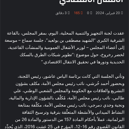
20 فبراير، 2024
0
165
3 دقائق
عقدت لجنة التجهيز والتنمية المحلية، اليوم، بمقر المجلس، بالقاعة
الشرفية الكبرى “الشهيد مصطفى بن بولعيد”، جلسة سماع – موسعة
إلى أعضاء المجلس – لوزير الأشغال العمومية والمنشآت القاعدية،
لخضر رخروخ، حول موضوع :”تطوير شبكات الطرق بالسكك
الحديدية ودورها في تحقيق الانتقال الاقتصادي.”
وتأتي الجلسة التي كانت برئاسة الياس عاشور، رئيس اللجنة،
وبحضور أحمد خُرشي، نائب رئيس مجلس الأمة، مكلف بشؤون
التشريع والعلاقات مع الحكومة والمجلس الشعبي الوطني، علي
طالبي، نائب رئيس مجلس الأمة، مُكلّف بالشؤون الإدارية والمالية،
ونجية وجدي دمرجي، نائب رئيس مجلس الأمة، مكلّفة بمتابعة
النشاط الميداني والأنشطة المتعلّقة بترقية وترسيخ الثقافة
البرلمانية، عملاً بأحكام المادة 157 من الدستور والمادة 26 من
القانون العُضوي رقم 16-12، المؤرخ في 25 غشت 2016، الذي يُحدِّد