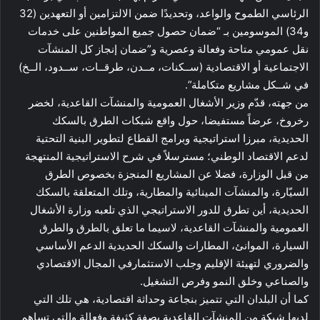
الرئاسي الطموح والواعد، وتحديدًا ضمن الالتزامين أو التعهدين (32
و34) الموسومين بـ “ضمان حصول جميع المواطنين على خدمات
نقل عمومي متاحة وفعالة وعصرية و”ضمان إنجاز كل المنشآت
الاجتماعية أو الاقتصادية (ســكنات، مــدن، طرقــات، ســدود، الــخ)
في شــكل مشاريع متكاملة”.
من جهته، قدّم وزير الأشغال العمومية والمنشآت القاعدية، لخضر
رخروخ، عرضاً مستفيضا، حول واقع شبكات الطرق بالسكك
الحديدية، مبرزا استراتيجية وبرامج القطاع لتطوير البنية التحتية
لدعم الاقتصاد الوطني؛ مسترسلاً في شرح الاستراتيجية المنتهجة
من قبل الوزارة، فضلا عن المشاريع المنجزة بخصوص الطرق
السيّارة، والمنشآت المينائية والمطارية، وتلك المتعلقة بالسكك
الحديدية، أين تطرق للدور الاستراتيجي الذي تلعبه وزارة الأشغال
العمومية والمنشآت القاعدية، لاسيما ما تعلق بالطرق والطرق
السيارة، الموانئ، المطارات والسكك الحديدية الدعم الأساسي
والضروري لتهيئة الإقليم وجلب الاستثمارفي المجال الاقتصادي
والصناعي وخلق النمو وفرص التشغيل.
كما أن البلدان التي تتميز بنجاعة وحداثة اقتصادية، هي تلك التي
لديها شبكة من المنشآت القاعدية بصفة كثيفة وفعالة والتي تساهم