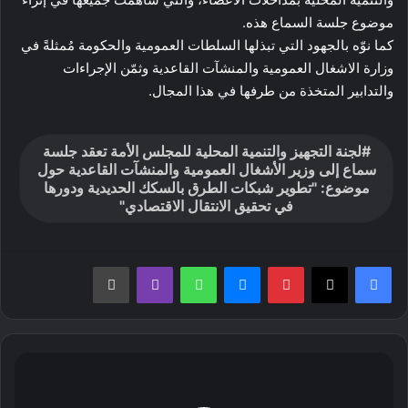
موضوع جلسة السماع هذه.
كما نوّه بالجهود التي تبذلها السلطات العمومية والحكومة مُمثلةً في
وزارة الاشغال العمومية والمنشآت القاعدية وثمّن الإجراءات
والتدابير المتخذة من طرفها في هذا المجال.
لجنة التجهيز والتنمية المحلية للمجلس الأمة تعقد جلسة
سماع إلى وزير الأشغال العمومية والمنشآت القاعدية حول
موضوع: "تطوير شبكات الطرق بالسكك الحديدية ودورها
في تحقيق الانتقال الاقتصادي"
بينتيريست
ماسنجر
واتساب
ڤايبر
طباعة
والي
ولاية
بومرداس