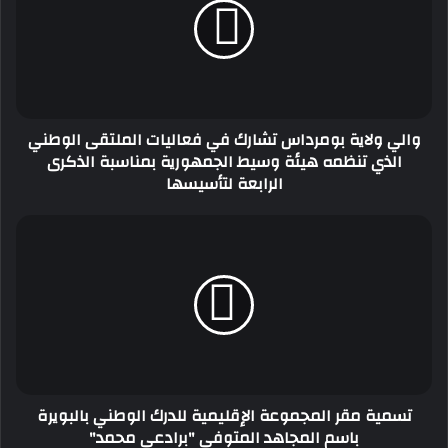
تشارك
في
فعاليات
الملتقى
الوطني
الذي
والي ولاية بومرداس تشارك في فعاليات الملتقى الوطني
تنظمه
الذي تنظمه هيئة وسيط الجمهورية بمناسبة الذكرى
هيئة
الرابعة لتأسيسها
وسيط
الجمهورية
بمناسبة
تسمية
الذكرى
مقر
الرابعة
المجموعة
لتأسيسها
الإقليمية
للدرك
الوطني
بالبويرة
باسم
المجاهد
تسمية مقر المجموعة الإقليمية للدرك الوطني بالبويرة
المتوفى
باسم المجاهد المتوفى "برادعي محمد"
"برادعي