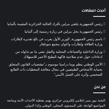
أحدث المقالات
رئيس الجمهورية يلتقي ببرلين بأفراد الجالية الجزائرية المقيمة بألمانيا
رئيس الجمهورية يحل ببرلين في زيارة رسمية إلى ألمانيا
باسم رئيس الجمهورية, الوزير الأول يعرب عن بالغ تقديره لإطارات
وزارة الطاقة وإطارات وأعوان مجمع سونلغاز
وزارة الداخلية والجماعات المحلية والنقل تنفي ما تم تداوله من
ادعاءات حول عدم صلاحية فاكهة البطيخ الأحمر للاستهلاك
الأمن الوطني ينظم يوما دراسيا موسوم بـ”مقتضيات القانون المتعلق
بحماية الأشخاص الطبيعيين في مجال معالجة المعطيات ذات الطابع
الشخصي وأثره على العمل الأمني”
من نحن
النخبة نيوز منبر إعلامي إلكتروني جزائري يهتم بتغطية الأحداث الآنية ومتابعة
المواضيع الهادفة على المستوى المحلي، الوطني وكذا الدولي.