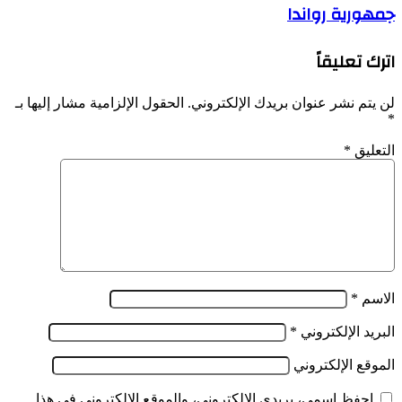
المُقيم
جمهورية رواندا
السعيد
في
شنڨريحة
داخل
يشرع
الوطن
اترك تعليقاً
في
وفي
زيارة
الخارج
رسمية
لن يتم نشر عنوان بريدك الإلكتروني.
الحقول الإلزامية مشار إليها بـ
نحط
إلى
*
بمنطقة
جمهورية
أهرير
رواندا
التعليق
*
بولاية
جانت
الاسم
*
البريد الإلكتروني
*
الموقع الإلكتروني
احفظ اسمي، بريدي الإلكتروني، والموقع الإلكتروني في هذا