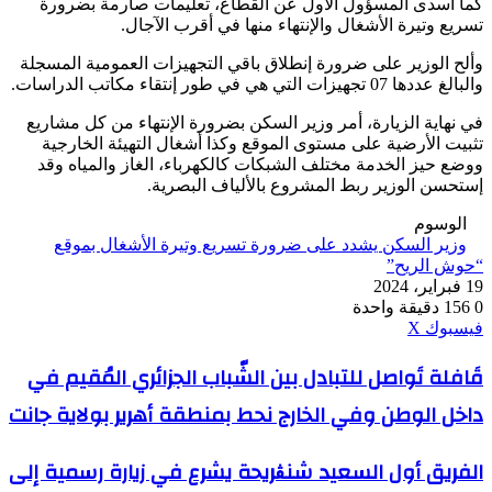
كما أسدى المسؤول الأول عن القطاع، تعليمات صارمة بضرورة
تسريع وتيرة الأشغال والإنتهاء منها في أقرب الآجال.
وألح الوزير على ضرورة إنطلاق باقي التجهيزات العمومية المسجلة
والبالغ عددها 07 تجهيزات التي هي في طور إنتقاء مكاتب الدراسات.
في نهاية الزيارة، أمر وزير السكن بضرورة الإنتهاء من كل مشاريع
تثبيت الأرضية على مستوى الموقع وكذا أشغال التهيئة الخارجية
ووضع حيز الخدمة مختلف الشبكات كالكهرباء، الغاز والمياه وقد
إستحسن الوزير ربط المشروع بالألياف البصرية.
الوسوم
وزير السكن يشدد على ضرورة تسريع وتيرة الأشغال بموقع
“حوش الريح”
19 فبراير، 2024
0
156
دقيقة واحدة
ڤايبر
طباعة
واتساب
ماسنجر
ماسنجر
بينتيريست
فيسبوك
‫X
قَافلة
قَافلة تَواصل للتبادل بين الشّباب الجزائري المُقيم في
تَواصل
داخل الوطن وفي الخارج نحط بمنطقة أهرير بولاية جانت
للتبادل
بين
الشّباب
الفريق
الفريق أول السعيد شنڨريحة يشرع في زيارة رسمية إلى
الجزائري
أول