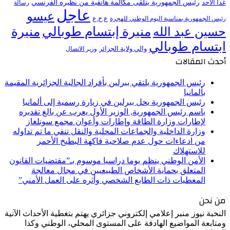
رئيس الجمهورية يتلقى مكالمة هاتفية من نظيره الفرنسي
غدا الأحد
رسالة
عاجل
عيسو
ع.ح.ع
رئيس الجمهورية بمناسبة اليوم الوطني للهجرة
منيرة إبتسام طوبالي
منيرة
حسين عبد الله
ابتسام طوبالي
والي ولاية الجزائر
وزير الاتصال
أحدث المقالات
رئيس الجمهورية يلتقي ببرلين بأفراد الجالية الجزائرية المقيمة
بألمانيا
رئيس الجمهورية يحل ببرلين في زيارة رسمية إلى ألمانيا
باسم رئيس الجمهورية, الوزير الأول يعرب عن بالغ تقديره
لإطارات وزارة الطاقة وإطارات وأعوان مجمع سونلغاز
وزارة الداخلية والجماعات المحلية والنقل تنفي ما تم تداوله
من ادعاءات حول عدم صلاحية فاكهة البطيخ الأحمر
للاستهلاك
الأمن الوطني ينظم يوما دراسيا موسوم بـ”مقتضيات القانون
المتعلق بحماية الأشخاص الطبيعيين في مجال معالجة
المعطيات ذات الطابع الشخصي وأثره على العمل الأمني”
من نحن
النخبة نيوز منبر إعلامي إلكتروني جزائري يهتم بتغطية الأحداث الآنية
ومتابعة المواضيع الهادفة على المستوى المحلي، الوطني وكذا