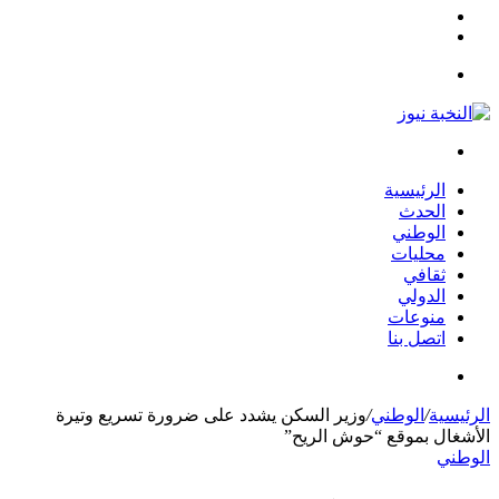
مقال
الوضع
عشوائي
المظلم
القائمة
بحث
عن
الرئيسية
الحدث
الوطني
محليات
ثقافي
الدولي
منوعات
اتصل بنا
بحث
عن
الرئيسية
/
الوطني
/
وزير السكن يشدد على ضرورة تسريع وتيرة
الأشغال بموقع “حوش الريح”
الوطني