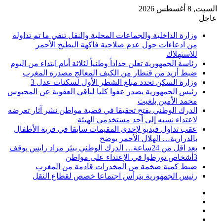
السبت, 8 أغسطس 2026
عاجل
وزارة الداخلية والجماعات المحلية والنقل تنفي ما تم تداوله
من ادعاءات حول عدم صلاحية فاكهة البطيخ الأحمر
للاستهلاك
رئاسة الجمهورية تعلن حداداً وطنياً لثلاثة أيام ابتداء من اليوم
ضبط أزيد من قنطار من الكيف المعالج مصدره المغرب
وزارة السكن تحدد مبلغ الشطر الأول لسكنات عدل 3
رئيس الجمهورية يصدر عفوا كليا لباقي العقوبة عن المحبوس
محمد الأمين بلغيث
الدرك الوطني يفتح تحقيقا في قضية مواطن نشر آثار تعرضه
لاعتداء نسبه إلى أحد مستخدمي الهيئة
عقب تداول فيديو لإحدى المقيمات سابقا في قرية الأطفال
بالدرارية… الهلال الأحمر يوضح
بعد اقل من 24ساعة… الدرك الوطني ببئر مراد رايس يوقف
3أشخاص تورطوا في الإعتداء على مواطن
ضبط كمية ضخمة من المخدرات قادمة من المغرب
رئيس الجمهورية يترأس اجتماعا خصص لقطاع النقل
فيسبوك
‫X
‫YouTube
انستقرام