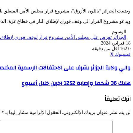
وضعت الجزائر “باللون الأزرق”، مشروع قرار مجلس الأمن المتعلق ب
ويدعو مشروع القرار الى وقف فوري لإطلاق النار في قطاع غزة، الذ
الوسوم
الجزائر تعرض على مجلس الأمن مشروع قرار لوقف فوري لإطلاق ال
18 فبراير، 2024
0
162
أقل من دقيقة
ڤايبر
طباعة
واتساب
ماسنجر
ماسنجر
بينتيريست
فيسبوك
‫X
والي
والي ولاية الجزائر يشرف على الاحتفالات الرسمية المخلدة لذ
ولاية
الجزائر
هلاك
هلاك 36 شخصا وإصابة 1252 آخرين خلال أسبوع
يشرف
36
على
شخصا
الاحتفالات
اترك تعليقاً
وإصابة
الرسمية
1252
المخلدة
آخرين
لذكرى
لن يتم نشر عنوان بريدك الإلكتروني.
الحقول الإلزامية مشار إليها بـ
*
خلال
اليوم
أسبوع
الوطني
للشهيد
18