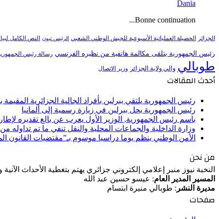
Dania
Bonne continuation...
النص الكامل لبيا
الجزائر
الحصيلة العملياتية الأسبوعية للجيش الوطني الشعبي
الرئيس تبون
رئيس الجمهورية يتلقى مكالمة هاتفية من نظيره الفرنسي
رسالة رئيس الجمهورية 
طوبالي
والي ولاية الجزائر
وزير الاتصال
أحدث المقالات
رئيس الجمهورية يلتقي ببرلين بأفراد الجالية الجزائرية المقيمة بأل
رئيس الجمهورية يحل ببرلين في زيارة رسمية إلى ألمانيا
باسم رئيس الجمهورية, الوزير الأول يعرب عن بالغ تقديره لإط
وزارة الداخلية والجماعات المحلية والنقل تنفي ما تم تداوله م
الأمن الوطني ينظم يوما دراسيا موسوم بـ”مقتضيات القانون ا
من نحن
النخبة نيوز منبر إعلامي إلكتروني جزائري يهتم بتغطية الأحداث الآنية
المسير المدير العام
: عيسو حسين عبد الله
مديرة النشر
: طوبالي منيرة ابتسام
صفحات