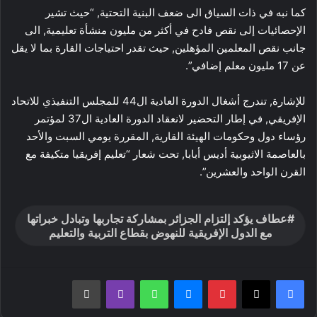
كما نبه في ذات السياق الى ضعف البنية التحتية, “حيث تشير
الإحصائيات إلى نقص فادح في أكثر من مليون منشأة تعليمية, الى
جانب نقص المعلمين المؤهلين, حيث تقدر احتياجات القارة بما لا يقل
عن 17 مليون معلم إضافي”.
للإشارة, تندرج أشغال الدورة العادية ال44 للمجلس التنفيذي للاتحاد
الإفريقي, في إطار التحضير لانعقاد الدورة العادية ال37 لمؤتمر
رؤساء دول وحكومات الهيئة القارية, المقررة يومي السبت والأحد
بالعاصمة الاثيوبية أديس أبابا, تحت شعار “تعليم إفريقيا متكيفة مع
القرن الواحد والعشرين”.
عطاف يؤكد إلتزام الجزائر بمشاركة تجاربها وتبادل خبراتها
مع الدول الإفريقية للنهوض بقطاع التربية والتعليم
بينتيريست
ماسنجر
واتساب
ڤايبر
طباعة