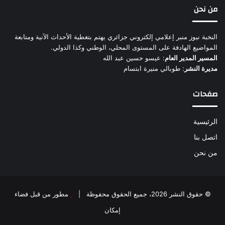
من نحن
النخبة نيوز منبر إعلامي إلكتروني جزائري يهتم بتغطية الأحداث الآنية ومتابعة
المواضيع الهادفة على المستوى المحلي، الوطني وكذا الدولي.
المسير المدير العام
: عيسو حسين عبد الله
مديرة النشر
: طوبالي منيرة ابتسام
صفحات
الرئيسية
اتصل بنا
من نحن
© حقوق النشر 2026، جميع الحقوق محفوظة |
مطور من قبل فضاء
إمكان