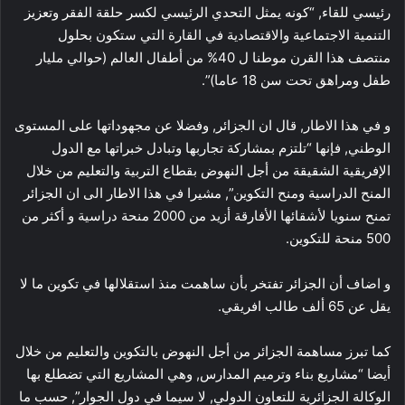
رئيسي للقاء, “كونه يمثل التحدي الرئيسي لكسر حلقة الفقر وتعزيز
التنمية الاجتماعية والاقتصادية في القارة التي ستكون بحلول
منتصف هذا القرن موطنا ل 40% من أطفال العالم (حوالي مليار
طفل ومراهق تحت سن 18 عاما)”.
و في هذا الاطار, قال ان الجزائر, وفضلا عن مجهوداتها على المستوى
الوطني, فإنها “تلتزم بمشاركة تجاربها وتبادل خبراتها مع الدول
الإفريقية الشقيقة من أجل النهوض بقطاع التربية والتعليم من خلال
المنح الدراسية ومنح التكوين”, مشيرا في هذا الاطار الى ان الجزائر
تمنح سنويا لأشقائها الأفارقة أزيد من 2000 منحة دراسية و أكثر من
500 منحة للتكوين.
و اضاف أن الجزائر تفتخر بأن ساهمت منذ استقلالها في تكوين ما لا
يقل عن 65 ألف طالب افريقي.
كما تبرز مساهمة الجزائر من أجل النهوض بالتكوين والتعليم من خلال
أيضا “مشاريع بناء وترميم المدارس, وهي المشاريع التي تضطلع بها
الوكالة الجزائرية للتعاون الدولي, لا سيما في دول الجوار”, حسب ما