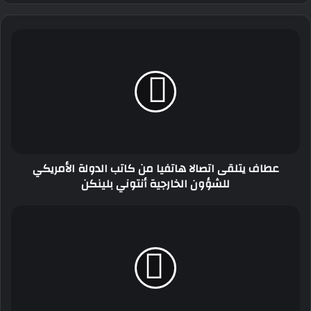
عطاف
يتلقى
اتصالا
هاتفيا
من
كاتب
الدولة
الأمريكي
للشؤون
عطاف يتلقى اتصالا هاتفيا من كاتب الدولة الأمريكي
الخارجية
للشؤون الخارجية أنتوني بلينكن
أنتوني
بلينكن
مهرب
مغربي
موقوف
ببشار
يؤكد
ضلوع
المخزن