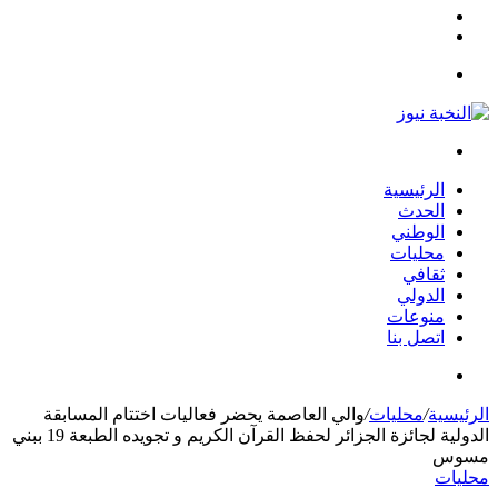
مقال
الوضع
عشوائي
المظلم
القائمة
بحث
عن
الرئيسية
الحدث
الوطني
محليات
ثقافي
الدولي
منوعات
اتصل بنا
بحث
عن
الرئيسية
/
محليات
/
والي العاصمة يحضر فعاليات اختتام المسابقة
الدولية لجائزة الجزائر لحفظ القرآن الكريم و تجويده الطبعة 19 ببني
مسوس
محليات