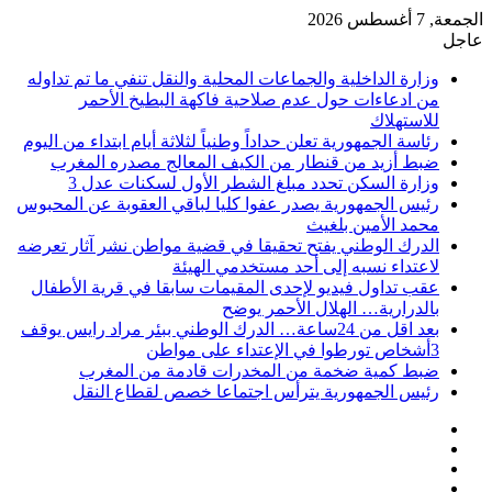
الجمعة, 7 أغسطس 2026
عاجل
وزارة الداخلية والجماعات المحلية والنقل تنفي ما تم تداوله
من ادعاءات حول عدم صلاحية فاكهة البطيخ الأحمر
للاستهلاك
رئاسة الجمهورية تعلن حداداً وطنياً لثلاثة أيام ابتداء من اليوم
ضبط أزيد من قنطار من الكيف المعالج مصدره المغرب
وزارة السكن تحدد مبلغ الشطر الأول لسكنات عدل 3
رئيس الجمهورية يصدر عفوا كليا لباقي العقوبة عن المحبوس
محمد الأمين بلغيث
الدرك الوطني يفتح تحقيقا في قضية مواطن نشر آثار تعرضه
لاعتداء نسبه إلى أحد مستخدمي الهيئة
عقب تداول فيديو لإحدى المقيمات سابقا في قرية الأطفال
بالدرارية… الهلال الأحمر يوضح
بعد اقل من 24ساعة… الدرك الوطني ببئر مراد رايس يوقف
3أشخاص تورطوا في الإعتداء على مواطن
ضبط كمية ضخمة من المخدرات قادمة من المغرب
رئيس الجمهورية يترأس اجتماعا خصص لقطاع النقل
فيسبوك
‫X
‫YouTube
انستقرام