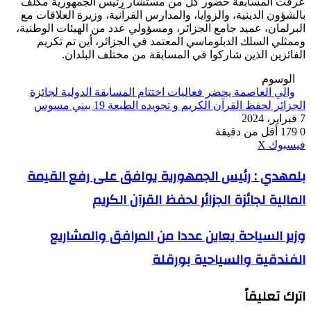
عرفت المسابقة حضور كل من مستشار رئيس الجمهورية مكلف
بالشؤون الدينية، والزوايا، والمدارس القرآنية، وزيرة العلاقات مع
البرلمان، عميد جامع الجزائر، ومسؤولي عدد من الهيئات الوطنية،
وممثلي السلك الدبلوماسي المعتمد في الجزائر، أين تم تكريم
الفائزين الذين شاركوا في المسابقة من مختلف البلدان.
الوسوم
والي العاصمة يحضر فعاليات اختتام المسابقة الدولية لجائزة
الجزائر لحفظ القرآن الكريم و تجويده الطبعة 19 ببني مسوس
7 فبراير، 2024
0
179
أقل من دقيقة
ڤايبر
طباعة
واتساب
ماسنجر
ماسنجر
بينتيريست
فيسبوك
‫X
بلمهدي
بلمهدي : رئيس الجمهورية يوافق على رفع القيمة
:
المالية لجائزة الجزائر لحفظ القرآن الكريم
رئيس
الجمهورية
يوافق
وزير
وزير السياحة يعاين عددا من المرافق والمشاريع
على
السياحة
رفع
الفندقية والسياحية بورقلة
يعاين
القيمة
عددا
المالية
من
لجائزة
اترك تعليقاً
المرافق
الجزائر
والمشاريع