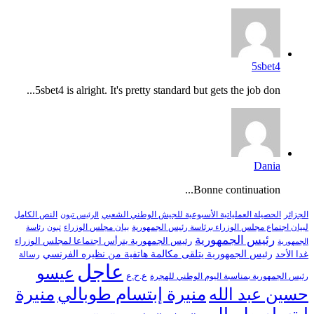
5sbet4
5sbet4 is alright. It's pretty standard but gets the job don...
Dania
Bonne continuation...
النص الكامل
الجزائر
الحصيلة العملياتية الأسبوعية للجيش الوطني الشعبي
الرئيس تبون
لبيان اجتماع مجلس الوزراء برئاسة رئيس الجمهورية
بيان مجلس الوزراء
تبون
رئاسة
رئيس الجمهورية
رئيس الجمهورية يترأس اجتماعا لمجلس الوزراء
الجمهورية
رئيس الجمهورية يتلقى مكالمة هاتفية من نظيره الفرنسي
غدا الأحد
رسالة
عاجل
عيسو
ع.ح.ع
رئيس الجمهورية بمناسبة اليوم الوطني للهجرة
منيرة إبتسام طوبالي
منيرة
حسين عبد الله