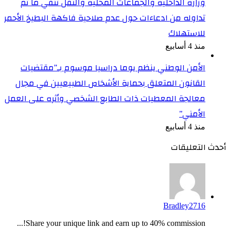
وزارة الداخلية والجماعات المحلية والنقل تنفي ما تم
تداوله من ادعاءات حول عدم صلاحية فاكهة البطيخ الأحمر
للاستهلاك
منذ 4 أسابيع
الأمن الوطني ينظم يوما دراسيا موسوم بـ”مقتضيات
القانون المتعلق بحماية الأشخاص الطبيعيين في مجال
معالجة المعطيات ذات الطابع الشخصي وأثره على العمل
الأمني”
منذ 4 أسابيع
أحدث التعليقات
Bradley2716
Share your unique link and earn up to 40% commission!...