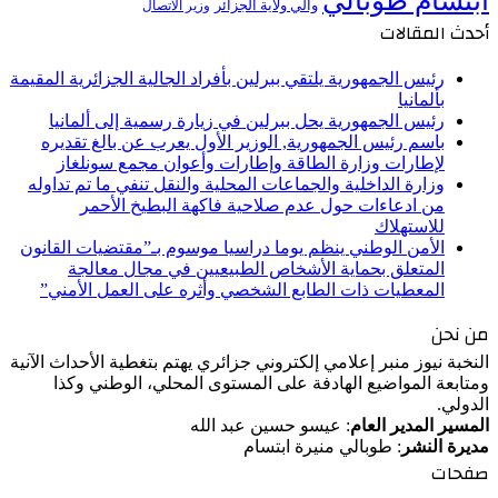
ابتسام طوبالي
والي ولاية الجزائر
وزير الاتصال
أحدث المقالات
رئيس الجمهورية يلتقي ببرلين بأفراد الجالية الجزائرية المقيمة
بألمانيا
رئيس الجمهورية يحل ببرلين في زيارة رسمية إلى ألمانيا
باسم رئيس الجمهورية, الوزير الأول يعرب عن بالغ تقديره
لإطارات وزارة الطاقة وإطارات وأعوان مجمع سونلغاز
وزارة الداخلية والجماعات المحلية والنقل تنفي ما تم تداوله
من ادعاءات حول عدم صلاحية فاكهة البطيخ الأحمر
للاستهلاك
الأمن الوطني ينظم يوما دراسيا موسوم بـ”مقتضيات القانون
المتعلق بحماية الأشخاص الطبيعيين في مجال معالجة
المعطيات ذات الطابع الشخصي وأثره على العمل الأمني”
من نحن
النخبة نيوز منبر إعلامي إلكتروني جزائري يهتم بتغطية الأحداث الآنية
ومتابعة المواضيع الهادفة على المستوى المحلي، الوطني وكذا
الدولي.
المسير المدير العام
: عيسو حسين عبد الله
مديرة النشر
: طوبالي منيرة ابتسام
صفحات