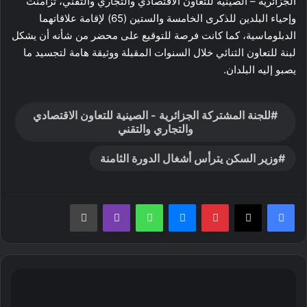
الجزائرية – الصينية للتعاون الاقتصادي والتجاري والتقني، تزامنت
وإحياء البلدين للذكرى الخامسة والستين (65) لإقامة علاقاتهما
الدبلوماسية، كما كانت فرصة للتوقيع على محضر من شأنه أن يشكل
لبنة للتعاون الثنائي خلال السنوات المقبلة ووثيقة هامة لتجسيد ما
يصبو إليه البلدان.
للجنة المشتركة الجزائرية - الصينية للتعاون الاقتصادي
والتجاري والتقني
وزير السكن يترأس أشغال الدورة الثامنة
بينتيريست
ماسنجر
واتساب
ڤايبر
طباعة
الأمين
العام
لوزارة