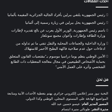
أحدث المقالات
رئيس الجمهورية يلتقي ببرلين بأفراد الجالية الجزائرية المقيمة بألمانيا
رئيس الجمهورية يحل ببرلين في زيارة رسمية إلى ألمانيا
باسم رئيس الجمهورية, الوزير الأول يعرب عن بالغ تقديره لإطارات
وزارة الطاقة وإطارات وأعوان مجمع سونلغاز
وزارة الداخلية والجماعات المحلية والنقل تنفي ما تم تداوله من
ادعاءات حول عدم صلاحية فاكهة البطيخ الأحمر للاستهلاك
الأمن الوطني ينظم يوما دراسيا موسوم بـ”مقتضيات القانون المتعلق
بحماية الأشخاص الطبيعيين في مجال معالجة المعطيات ذات الطابع
الشخصي وأثره على العمل الأمني”
من نحن
النخبة نيوز منبر إعلامي إلكتروني جزائري يهتم بتغطية الأحداث الآنية ومتابعة
المواضيع الهادفة على المستوى المحلي، الوطني وكذا الدولي.
المسير المدير العام
: عيسو حسين عبد الله
مديرة النشر
: طوبالي منيرة ابتسام