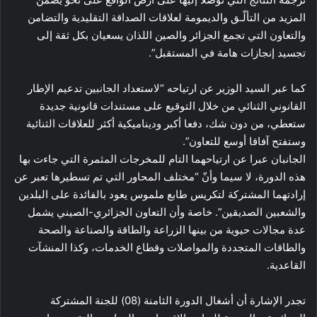
المزيد من التألّـق والديمومة لعلاقات الصداقة التقليدية والتضامن
والتعاون التي تجمع الجزائر والصين اللذان يسعيان بكل ثقة إلى
تجسيد إنجازات هامة في المستقبل”.
كما عبر السيد الوزير عن ارتياحه “لاستعداد الجانبين تدعيم الإطار
القانوني الثنائي من خلال التوقيع على مستندات قانونية جديدة
ستعطي، من دون شك، دفعا أكبر وديناميكية أكثر للعلاقات الثنائية
وستفتح آفاقا أوسع للتعاون”.
الجانبان عبرا عن ارتياحهما التام للمخرجات المثمرة التي جاءت بها
هذه الدورة، لا سيما وأنّ “مختلف المحاور التي تم تسطيرها تعبر عن
إرادتهما المشتركة لتكريس طابع ملموس يعود بالفائدة على البلدين
والشعبين الصديقين”. خاصة وأن التعاون الجزائري-الصيني يشمل
عدة مجالات حيوية من بينها الزراعة والطاقة والصناعة والصحة
والطاقات المتجددة والمواصلات وقطاع الخدمات، وكذا المنشآت
القاعدية.
تجدر الإشارة أن أشغال الدورة الثامنة (08) للجنة المشتركة