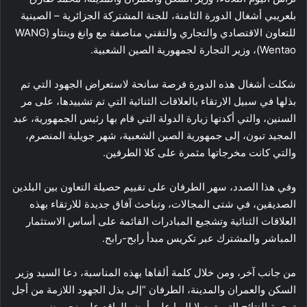
بلعريبي أشغال الدورة الثامنة، للجنة المشتركة الجزائرية – الصينية
للتعاون الاقتصادي والتجاري والتقني مناصفة مع وانغ وينتاو (WANG
Wentao)، وزير التجارة لجمهورية الصين الشعبية.
شكلت أشغال هذه الدورة فرصة سانحة لاستعراض الجهود التي تم
بذلها في سبيل الارتقاء بالعلاقات الثنائية التي تم تشييدها، على مر
السنين، والتي أكدتها زيارة الدولة التي قام بها رئيس الجمهورية، عبد
المجيد تبون، إلى جمهورية الصين الشعبية، شهر جويلية المنصرم،
والتي كانت مخرجاتها مثمرة على كلا الطرفين.
وفي هذا الصدد، سهر الطرفان على تقييم حصيلة التعاون بين البلدين
الصديقين، في شتى المجالات، وتباحث آفاق جديدة للارتقاء بهذه
العلاقات الثنائية وتشجيع المبادرات القائمة على أساس الاستثمار
المباشر والمشترك عبر تكريس مبدأ رابح-رابح.
من جانب آخر، ومن خلال كلمة ألقاها بهذه المناسبة، دعا السيد وزير
السكن والعمران والمدينة، الطرفان “إلى بذل الجهود اللازمة من أجل
ترجمة النتائج التي توصلا إليها على أرض الواقع على نحو يضمن